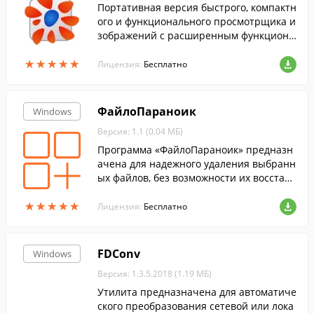
Портативная версия быстрого, компактн
ого и функционального просмотрщика и
зображений с расширенным функциона
лом.
★
★
★
★
★
★
★
★
★
★
Лицензия:
Бесплатно
ФайлоПараноик
Windows
Версия: 1.1 (0.04 МБ)
Программа «ФайлоПараноик» предназн
ачена для надежного удаления выбранн
ых файлов, без возможности их восстано
вления даже при помощи специализиро
★
★
★
★
★
★
★
★
★
★
ванного софта.
Лицензия:
Бесплатно
FDConv
Windows
Версия: 1.3.5.2018 (1.19 МБ)
Утилита предназначена для автоматиче
ского преобразования сетевой или лока