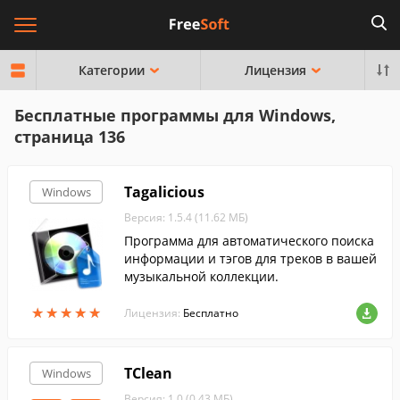
Категории
Лицензия
Бесплатные программы для Windows,
страница 136
Tagalicious
Windows
Версия: 1.5.4 (11.62 МБ)
Программа для автоматического поиска
информации и тэгов для треков в вашей
музыкальной коллекции.
★
★
★
★
★
★
★
★
★
★
Лицензия:
Бесплатно
TClean
Windows
Версия: 1.0 (0.43 МБ)