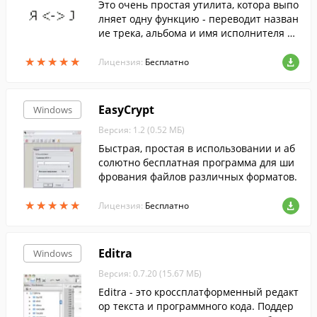
Это очень простая утилита, котора выпо
лняет одну функцию - переводит назван
ие трека, альбома и имя исполнителя в
транслит или обратно.
★
★
★
★
★
★
★
★
★
★
Лицензия:
Бесплатно
EasyCrypt
Windows
Версия: 1.2 (0.52 МБ)
Быстрая, простая в использовании и аб
солютно бесплатная программа для ши
фрования файлов различных форматов.
★
★
★
★
★
★
★
★
★
★
Лицензия:
Бесплатно
Editra
Windows
Версия: 0.7.20 (15.67 МБ)
Editra - это кроссплатформенный редакт
ор текста и программного кода. Поддер