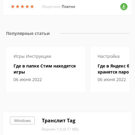
х онлайн-игр и т.д. В результате сжатия
★
★
★
★
★
★
★
★
★
★
ваш Интернет-трафик может быть знач
Лицензия:
Платно
ительно уменьшен.
Популярные статьи
Игры
Инструкции
Настройка
Где в папке Стим находятся
Где в Яндекс бр
игры
хранятся пароли
06 июня 2022
06 июня 2022
Транслит Tag
Windows
Версия: 1.0 (0.17 МБ)