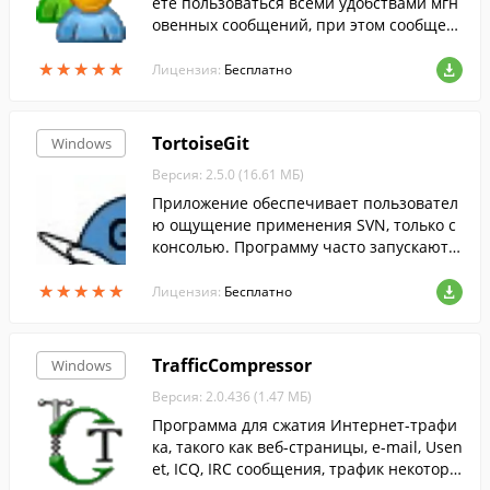
ете пользоваться всеми удобствами мгн
овенных сообщений, при этом сообщен
ия пользователей идут внутри локально
★
★
★
★
★
★
★
★
★
★
й сети.
Лицензия:
Бесплатно
TortoiseGit
Windows
Версия: 2.5.0 (16.61 МБ)
Приложение обеспечивает пользовател
ю ощущение применения SVN, только с
консолью. Программу часто запускают д
ля чтения журналов, решения конфликт
★
★
★
★
★
★
★
★
★
★
ов, изучения основ Git.
Лицензия:
Бесплатно
TrafficCompressor
Windows
Версия: 2.0.436 (1.47 МБ)
Программа для сжатия Интернет-трафи
ка, такого как веб-страницы, e-mail, Usen
et, ICQ, IRC сообщения, трафик некоторы