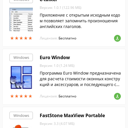
Версия: 1.0.1 (122.96 МБ)
Приложение с открытым исходным кодо
м позволяет запомнить произношения
английских глаголов.
★
★
★
★
★
★
★
★
★
★
Лицензия:
Бесплатно
Euro Window
Windows
Версия: 1.0 (1.24 МБ)
Программа Euro Window предназначена
для расчета стоимости оконных констру
кций и аксессуаров, и последующего сос
тавления счета.
★
★
★
★
★
★
★
★
★
★
Лицензия:
Бесплатно
FastStone MaxView Portable
Windows
Версия: 3.3 (4.07 МБ)