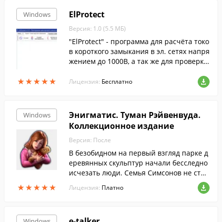
ElProtect
Windows
Версия: 1.0 (5.5 МБ)
"ElProtect" - программа для расчёта токо
в короткого замыкания в эл. сетях напря
жением до 1000В, а так же для проверки
срабатывания защитных аппаратов (авт
★
★
★
★
★
★
★
★
★
★
оматических выключателей и предохра
Лицензия:
Бесплатно
нителей).
Энигматис. Туман Рэйвенвуда.
Windows
Коллекционное издание
Версия: После
В безобидном на первый взгляд парке д
еревянных скульптур начали бесследно
исчезать люди. Семья Симсонов не стал
а исключением.
★
★
★
★
★
★
★
★
★
★
Лицензия:
Платно
e-talker
Windows