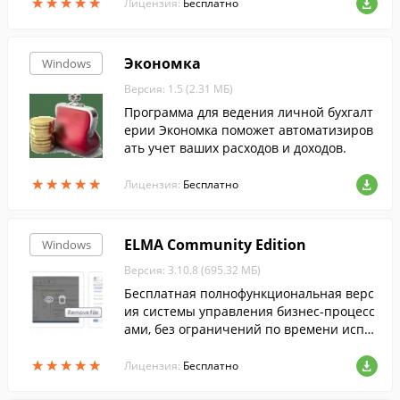
★
★
★
★
★
★
★
★
★
★
тейна.
Лицензия:
Бесплатно
Экономка
Windows
Версия: 1.5 (2.31 МБ)
Программа для ведения личной бухгалт
ерии Экономка поможет автоматизиров
ать учет ваших расходов и доходов.
★
★
★
★
★
★
★
★
★
★
Лицензия:
Бесплатно
ELMA Community Edition
Windows
Версия: 3.10.8 (695.32 МБ)
Бесплатная полнофункциональная верс
ия системы управления бизнес-процесс
ами, без ограничений по времени испо
льзования и количеству пользовательск
★
★
★
★
★
★
★
★
★
★
их лицензий.
Лицензия:
Бесплатно