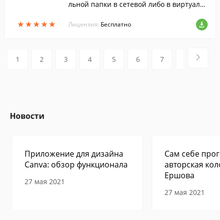
льной папки в сетевой либо в виртуаль
ный диск.
★
★
★
★
★
★
★
★
★
★
Лицензия:
Бесплатно
1
2
3
4
5
6
7
8
9
Новости
Приложение для дизайна
Сам себе прог
Canva: обзор функционала
авторская кол
Ершова
27 мая 2021
27 мая 2021