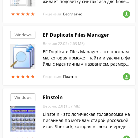
живает подсветку синтаксиса для более
чем 30 языков программирования. Обла
★
★
★
★
★
★
★
★
★
★
дает простым и понятным интерфейсо
Лицензия:
Бесплатно
м.
EF Duplicate Files Manager
Windows
Версия: 22.05 (2.63 МБ)
EF Duplicate Files Manager - это програм
ма, которая поможет найти и удалить фа
йлы с идентичным названием, размеро
м и содержанием.
★
★
★
★
★
★
★
★
★
★
Лицензия:
Платно
Einstein
Windows
Версия: 2.0 (1.37 МБ)
Einstein - это логическая головоломка на
писанная по мотивам старой досовской
игры Sherlock, которая в свою очередь б
ыла написана по мотивам задачи Эйнш