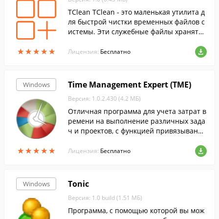
TClean TClean - это маленькая утилита д
ля быстрой чистки временных файлов с
истемы. Эти служебные файлы хранятся
в специальной папке ОС Windows и исп
★
★
★
★
★
★
★
★
★
★
ользуются приложениями для временно
Лицензия:
Бесплатно
го хранения информации.
Time Management Expert (TME)
Windows
Версия: 1.0.2.430 (4.2 МБ)
Отличная программа для учета затрат в
ремени на выполнение различных зада
ч и проектов, с функцией привязывания
активности к поставленным задачам.
★
★
★
★
★
★
★
★
★
★
Лицензия:
Бесплатно
Tonic
Windows
Версия: 1.0 build (1.51 МБ)
Программа, с помощью которой вы мож