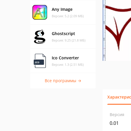
Any Image
Версия: 5.2 (2.09 МБ)
Ghostscript
Версия: 9.25 (21.8 МБ)
Ico Converter
Версия: 1.3 (2.51 МБ)
Все программы →
Характери
Версия
0.01