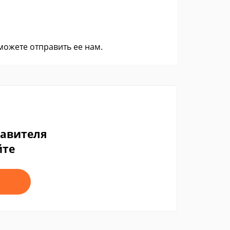
 можете
отправить ее нам
.
тавителя
йте