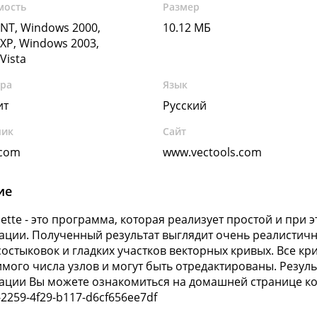
мость
Размер
NT, Windows 2000,
10.12 МБ
XP, Windows 2003,
Vista
ура
Язык
ит
Русский
чик
Сайт
.com
www.vectools.com
ие
uette - это программа, которая реализует простой и пр
ации. Полученный результат выглядит очень реалистичн
состыковок и гладких участков векторных кривых. Все 
мого числа узлов и могут быть отредактированы. Резуль
ации Вы можете ознакомиться на домашней странице ко
-2259-4f29-b117-d6cf656ee7df