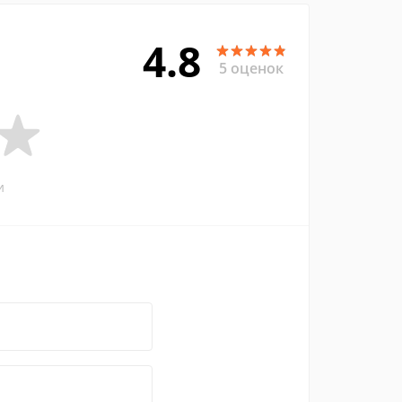
4.8
5 оценок
и