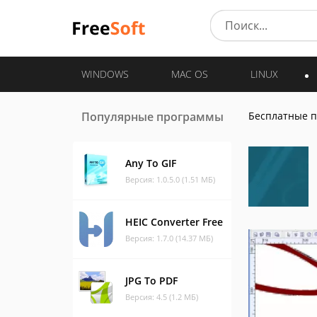
WINDOWS
MAC OS
LINUX
Популярные программы
Бесплатные 
Any To GIF
Версия: 1.0.5.0 (1.51 МБ)
HEIC Converter Free
Версия: 1.7.0 (14.37 МБ)
JPG To PDF
Версия: 4.5 (1.2 МБ)