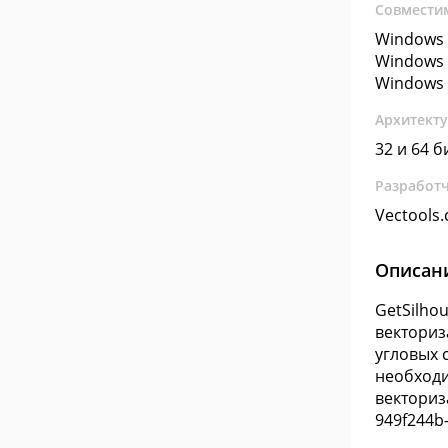
Совмести
Windows 
Windows 
Windows 
Архитект
32 и 64 б
Разработ
Vectools
Описан
GetSilho
векториз
угловых 
необходи
векториз
949f244b