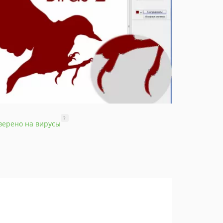
?
верено на вирусы