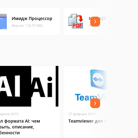
Имидж Процессор
Image2PDF Pilot
Версия: 1 (0.37 МБ)
Версия: 2.16.108 (2.99 МБ)
евраля 2019
27 февраля 2019
л формата AI: чем
Teamviewer для Ubuntu
рыть, описание,
бенности