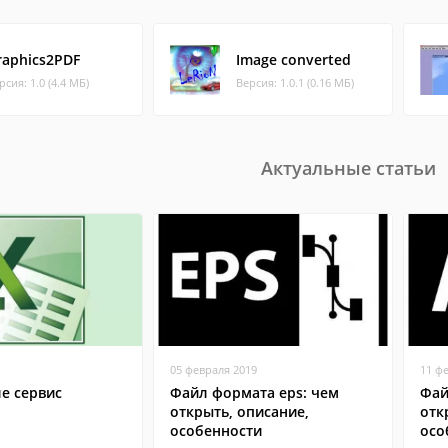
raphics2PDF
Image converted
рсия: 1.0 (4.4 МБ)
Версия: 1.0.1 (0.16 МБ)
Актуальные статьи
05 февраля 2019
11 ф
ле сервис
Файл формата eps: чем
Фай
открыть, описание,
отк
особенности
осо