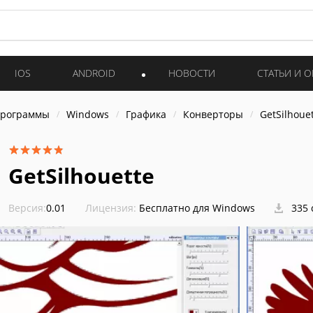
IOS
ANDROID
НОВОСТИ
СТАТЬИ И 
программы
Windows
Графика
Конверторы
GetSilhoue
GetSilhouette
Версия:
0.01
Лицензия:
Бесплатно для Windows
335 