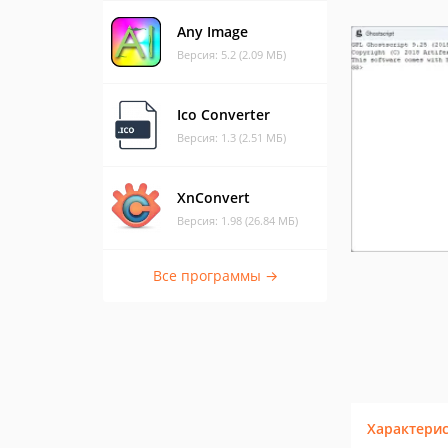
Any Image
Версия: 5.2 (2.09 МБ)
Ico Converter
Версия: 1.3 (2.51 МБ)
XnConvert
Версия: 1.98 (26.84 МБ)
Все программы →
Характери