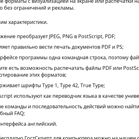
е форматы с визуализацией на экране или распечатки на
о без ограничений и рекламы.
им характеристики.
жение преобразует JPEG, PNG в PostScript, PDF;
ляет правильно вести печать документов PDF и PS;
ерфейсе программы одна командная строка, поэтому фа
лите есть возможность распечатать файлы PDF или PostS
ртирование этих форматов;
рживает шрифты Type 1, Type 42, True Type;
script используют как переводчик языка в качестве ун
е команды и последовательность действий можно найти 
бный FAQ;
интерфейса английский.
бесплатно ГостСкрипт для компьютера можно на нашем с