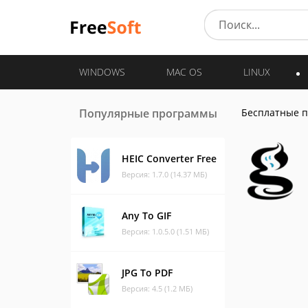
WINDOWS
MAC OS
LINUX
Популярные программы
Бесплатные 
HEIC Converter Free
Версия: 1.7.0 (14.37 МБ)
Any To GIF
Версия: 1.0.5.0 (1.51 МБ)
JPG To PDF
Версия: 4.5 (1.2 МБ)