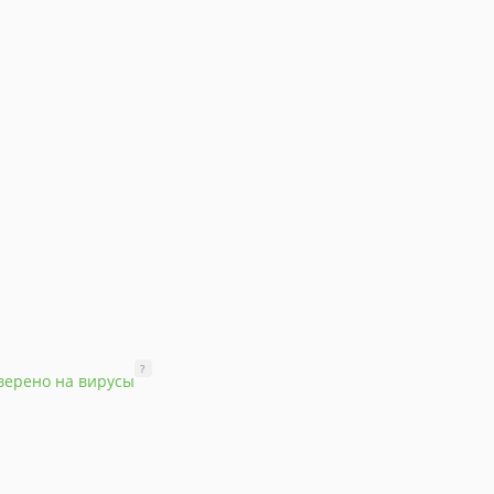
?
верено на вирусы