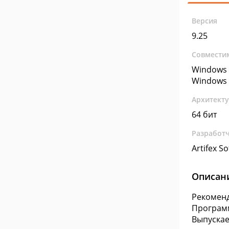
Версия
9.25
Совмести
Windows 
Windows 
Архитект
64 бит
Разработ
Artifex S
Описан
Рекоменд
Программ
Выпускае