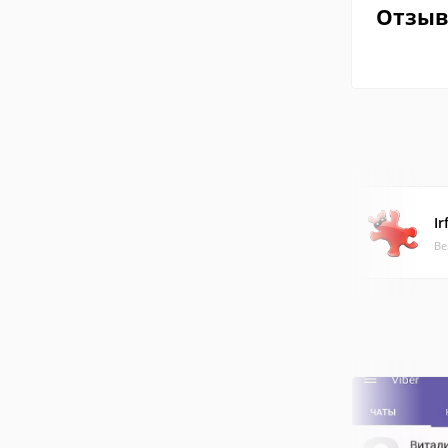
Отзы
I
Ве