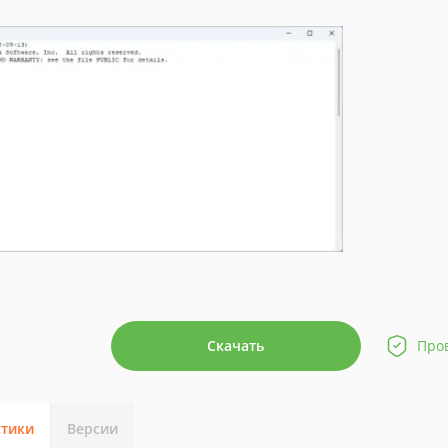
Скачать
Про
стики
Версии