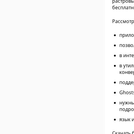
растровы
бесплатн
Рассмотр
прило
позво
в инт
в ути
конве
подде
Ghost
нужны
подро
язык 
Скачать 