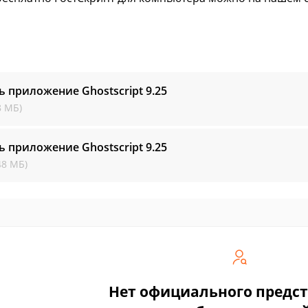
ь приложение Ghostscript
9.25
8 МБ)
ь приложение Ghostscript
9.25
48 МБ)
Нет официального предс