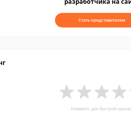
разработчика на са
Стать представителем
нг
Нажмите, для быстрой оценк