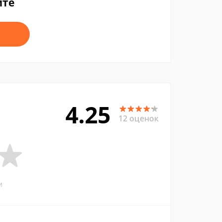
йте
4.25
12 оценок
и