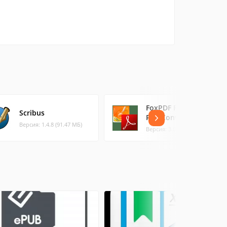
FoxPDF Free PNG to
Scribus
PDF Converter
Версия: 1.4.8 (91.47 МБ)
Версия: 3.0 (5.48 МБ)