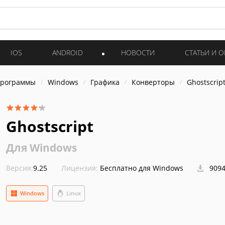
IOS
ANDROID
НОВОСТИ
СТАТЬИ И 
программы
Windows
Графика
Конверторы
Ghostscrip
Ghostscript
Для Windows
Версия:
9.25
Лицензия:
Бесплатно для Windows
9094
Windows
Linux