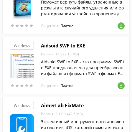
Поможет вернуть файлы, утраченные в
результате случайного удаления или фо
рматирования устройства хранения дан
ных.
★
★
★
★
★
★
★
★
★
★
Лицензия:
Платно
Aidsoid SWF to EXE
Windows
Версия: 1.09 (2.18 МБ)
Aidsoid SWF to EXE - это программа SWF t
o EXE предназначена для преобразован
ия файлов из формата SWF в формат EX
E.
★
★
★
★
★
★
★
★
★
★
Лицензия:
Платно
AimerLab FixMate
Windows
Версия: 2.1.0.1 (42.5 МБ)
Эффективный инструмент восстановлен
ия системы iOS, который помогает испр