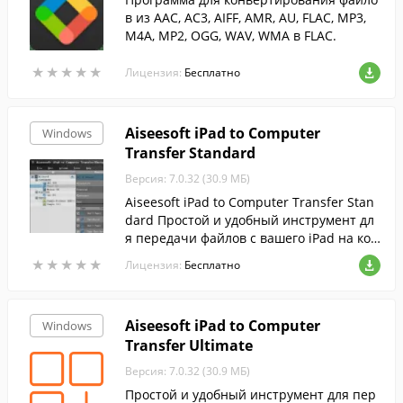
в из AAC, AC3, AIFF, AMR, AU, FLAC, MP3,
M4A, MP2, OGG, WAV, WMA в FLAC.
★
★
★
★
★
★
★
★
★
★
Лицензия:
Бесплатно
Aiseesoft iPad to Computer
Windows
Transfer Standard
Версия: 7.0.32 (30.9 МБ)
Aiseesoft iPad to Computer Transfer Stan
dard Простой и удобный инструмент дл
я передачи файлов с вашего iPad на ком
пьютер.
★
★
★
★
★
★
★
★
★
★
Лицензия:
Бесплатно
Aiseesoft iPad to Computer
Windows
Transfer Ultimate
Версия: 7.0.32 (30.9 МБ)
Простой и удобный инструмент для пер