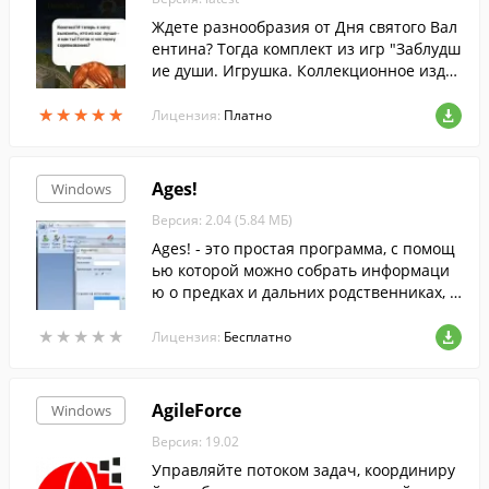
Ждете разнообразия от Дня святого Вал
ентина? Тогда комплект из игр "Заблудш
ие души. Игрушка. Коллекционное изда
ние" и "Агентство моделей" придется ка
★
★
★
★
★
★
★
★
★
★
к раз кстати!
Лицензия:
Платно
Ages!
Windows
Версия: 2.04 (5.84 МБ)
Ages! - это простая программа, с помощ
ью которой можно собрать информаци
ю о предках и дальних родственниках, и
составить генеалогическое древо семь
★
★
★
★
★
★
★
★
★
★
и.
Лицензия:
Бесплатно
AgileForce
Windows
Версия: 19.02
Управляйте потоком задач, координиру