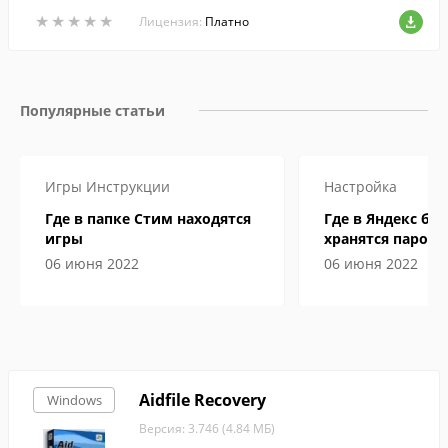
изображений.
★
★
★
★
★
★
★
★
★
★
Лицензия:
Платно
Популярные статьи
Игры
Инструкции
Настройка
Где в папке Стим находятся
Где в Яндекс бр
игры
хранятся пароли
06 июня 2022
06 июня 2022
Aidfile Recovery
Windows
Версия: 3.746 (4.84 МБ)