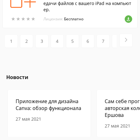
едачи файлов с вашего iPad на компьют
ер.
★
★
★
★
★
★
★
★
★
★
Лицензия:
Бесплатно
1
2
3
4
5
6
7
8
9
Новости
Приложение для дизайна
Сам себе прог
Canva: обзор функционала
авторская кол
Ершова
27 мая 2021
27 мая 2021