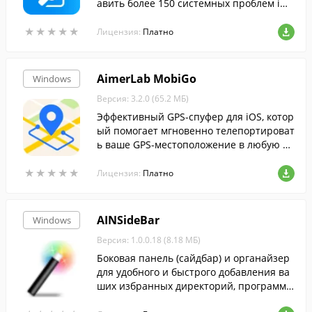
авить более 150 системных проблем iO
S/iPadOS/tvOS.
★
★
★
★
★
★
★
★
★
★
Лицензия:
Платно
AimerLab MobiGo
Windows
Версия: 3.2.0 (65.2 МБ)
Эффективный GPS-спуфер для iOS, котор
ый помогает мгновенно телепортироват
ь ваше GPS-местоположение в любую то
чку мира без джейлбрейка.
★
★
★
★
★
★
★
★
★
★
Лицензия:
Платно
AINSideBar
Windows
Версия: 1.0.0.18 (8.18 МБ)
Боковая панель (сайдбар) и органайзер
для удобного и быстрого добавления ва
ших избранных директорий, программ,
Веб-ссылок, заметок и стандартных инст