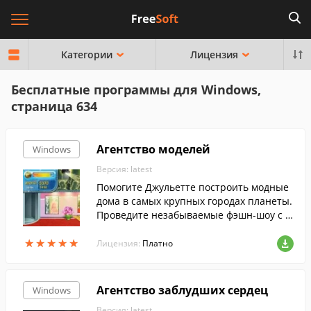
Категории
Лицензия
Бесплатные программы для Windows,
страница 634
Агентство моделей
Windows
Версия: latest
Помогите Джульетте построить модные
дома в самых крупных городах планеты.
Проведите незабываемые фэшн-шоу с у
частием знаменитых моделей, но прежд
★
★
★
★
★
★
★
★
★
★
е сделайте им первоклассный макияж и
Лицензия:
Платно
подберите идеальные наряды и аксессу
ары.
Агентство заблудших сердец
Windows
Версия: latest