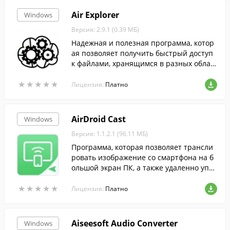
Air Explorer
Windows
Версия: 2.9.1 (0.39 МБ)
Надежная и полезная программа, котор
ая позволяет получить быстрый доступ
к файлами, хранящимся в разных облач
ных сервисах, и передавать их из одног
★
★
★
★
★
★
★
★
★
★
о в другое.
Лицензия:
Платно
AirDroid Cast
Windows
Версия: 1.1.2.1 (96.11 МБ)
Программа, которая позволяет трансли
ровать изображение со смартфона на б
ольшой экран ПК, а также удаленно упр
авлять своим гаджетом с компьютера. П
★
★
★
★
★
★
★
★
★
★
рекрасно подходит для личного и корпо
Лицензия:
Платно
ративного использования.
Aiseesoft Audio Converter
Windows