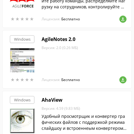
йте работу команды, распределяйте наг
рузку на сотрудников, контролируйте ис
полнение с помощью электронных досо
★
★
★
★
★
★
★
★
★
★
к, колонок и карточек.
Лицензия:
Бесплатно
AgileNotes 2.0
Windows
Версия: 2.0 (0.26 МБ)
★
★
★
★
★
★
★
★
★
★
Лицензия:
Бесплатно
AhaView
Windows
Версия: 4.59 (9.83 МБ)
Удобный просмотрщик и конвертер гра
фических файлов с поддержкой режима
слайдшоу и встроеннеым конвертером