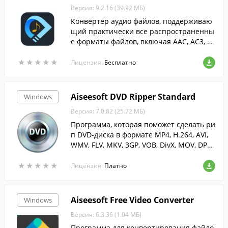
Версия: 9.2.16 (39.92 МБ)
Конвертер аудио файлов, поддерживаю
щий практически все распространенны
е форматы файлов, включая AAC, AC3, AI
FF, AU, FLAC, MP3, M4A, OGG, WAV, WMA и
★
★
★
★
★
★
★
★
★
★
т.д.
Лицензия:
Бесплатно
Aiseesoft DVD Ripper Standard
Windows
Версия: 7.0.82 (25.72 МБ)
Программа, которая поможет сделать ри
п DVD-диска в формате MP4, H.264, AVI,
WMV, FLV, MKV, 3GP, VOB, DivX, MOV, DPG,
HD H.264, HD AVI, HD MPG, HD TS, HD WM
★
★
★
★
★
★
★
★
★
★
V, HD MPEG 4, HD MOV, HD ASF и др.
Лицензия:
Платно
Aiseesoft Free Video Converter
Windows
Версия: 6.3.36 (1.04 МБ)
Программа для конвертирования файло