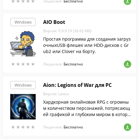
★
★
★
★
★
★
★
★
★
★
рументов Windows
Лицензия:
Бесплатно
AIO Boot
Windows
Версия: 0.9.9.19 (36.62 МБ)
Простая программа для создания загруз
очныхUSB-флешек или HDD-дисков с Gr
ub2 или Clover на борту.
★
★
★
★
★
★
★
★
★
★
Лицензия:
Бесплатно
Aion: Legions of War для PC
Windows
Версия: Latest
Хардкорная онлайновая RPG с огромны
м количеством персонажей, потрясающ
ей графикой и глубоким миром в которо
м вас ждут эпичные сражения и закруче
★
★
★
★
★
★
★
★
★
★
нные истории.
Лицензия:
Бесплатно