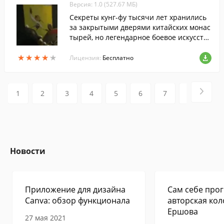
Версия: 1.0 (527.67 МБ)
Секреты кунг-фу тысячи лет хранились
за закрытыми дверями китайских монас
тырей, но легендарное боевое искусство
все же вырвалось из рук монахов. Его п
★
★
★
★
★
★
★
★
★
★
риемы стали осваивать жители всех стр
Лицензия:
Бесплатно
ан и континентов, но едва ли мудрые на
ставники даже в горячечном бреду могл
и себе представить, что у них в ученика
1
2
3
4
5
6
7
8
9
х окажется медведь! Панда По с детства
увлекался единоборствами и мечтал в с
овершенстве освоить все тонкости иску
сной драки.
Новости
Приложение для дизайна
Сам себе прог
Canva: обзор функционала
авторская кол
Ершова
27 мая 2021