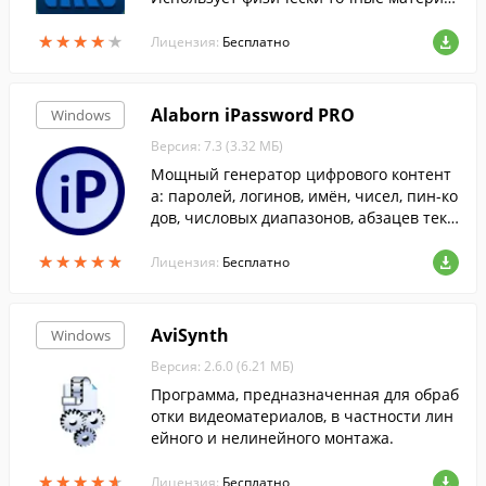
лы и освещение.
★
★
★
★
★
★
★
★
★
★
Лицензия:
Бесплатно
Alaborn iPassword PRO
Windows
Версия: 7.3 (3.32 МБ)
Мощный генератор цифрового контент
а: паролей, логинов, имён, чисел, пин-ко
дов, числовых диапазонов, абзацев текс
та, фактов, сайтов дня, логических выра
★
★
★
★
★
★
★
★
★
★
жений и других случайностей на кажды
Лицензия:
Бесплатно
й день.
AviSynth
Windows
Версия: 2.6.0 (6.21 МБ)
Программа, предназначенная для обраб
отки видеоматериалов, в частности лин
ейного и нелинейного монтажа.
★
★
★
★
★
★
★
★
★
★
Лицензия:
Бесплатно