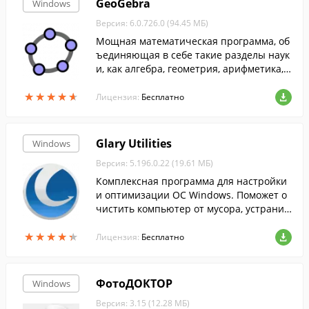
GeoGebra
Windows
Версия: 6.0.726.0 (94.45 МБ)
Мощная математическая программа, об
ъединяющая в себе такие разделы наук
и, как алгебра, геометрия, арифметика, с
татистика, таблицы, графы и пр.
★
★
★
★
★
★
★
★
★
★
Лицензия:
Бесплатно
Glary Utilities
Windows
Версия: 5.196.0.22 (19.61 МБ)
Комплексная программа для настройки
и оптимизации ОС Windows. Поможет о
чистить компьютер от мусора, устранит
ь проблемы и улучшить стабильность р
★
★
★
★
★
★
★
★
★
★
аботы компьютера.
Лицензия:
Бесплатно
ФотоДОКТОР
Windows
Версия: 3.15 (12.28 МБ)