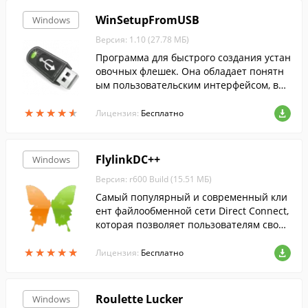
WinSetupFromUSB
Windows
Версия: 1.10 (27.78 МБ)
Программа для быстрого создания устан
овочных флешек. Она обладает понятн
ым пользовательским интерфейсом, выс
окой скоростью работы и гибкими настр
★
★
★
★
★
★
★
★
★
★
ойками форматирования USB-носителе
Лицензия:
Бесплатно
й.
FlylinkDC++
Windows
Версия: r600 Build (15.51 МБ)
Самый популярный и современный кли
ент файлообменной сети Direct Connect,
которая позволяет пользователям свобо
дно и быстро обмениваться файлами....
★
★
★
★
★
★
★
★
★
★
Лицензия:
Бесплатно
Roulette Lucker
Windows