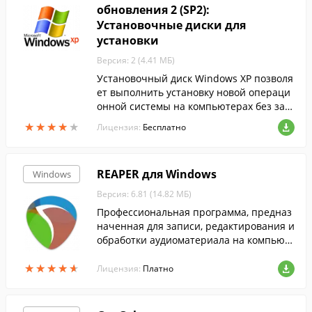
обновления 2 (SP2):
Установочные диски для
установки
Версия: 2 (4.41 МБ)
Установочный диск Windows XP позволя
ет выполнить установку новой операци
онной системы на компьютерах без заг
рузочного компакт-диска....
★
★
★
★
★
★
★
★
★
★
Лицензия:
Бесплатно
REAPER для Windows
Windows
Версия: 6.81 (14.82 МБ)
Профессиональная программа, предназ
наченная для записи, редактирования и
обработки аудиоматериала на компьют
ерах под управлением Windows.
★
★
★
★
★
★
★
★
★
★
Лицензия:
Платно