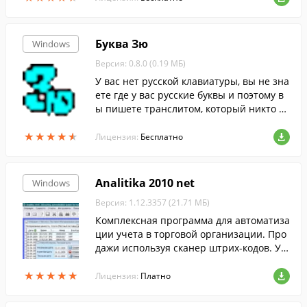
Буква Зю
Windows
Версия: 0.8.0 (0.19 МБ)
У вас нет русской клавиатуры, вы не зна
ете где у вас русские буквы и поэтому в
ы пишете транслитом, который никто н
е читает? Эта программка переводит тр
★
★
★
★
★
★
★
★
★
★
анслитерацию латинских букв и их комб
Лицензия:
Бесплатно
инаций в русские буквы.
Analitika 2010 net
Windows
Версия: 1.12.3357 (21.71 МБ)
Комплексная программа для автоматиза
ции учета в торговой организации. Про
дажи используя сканер штрих-кодов. Уч
ет товаров в нескольких единицах изме
★
★
★
★
★
★
★
★
★
★
рения. Консолидация данных.
Лицензия:
Платно