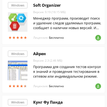
Soft Organizer
Windows
Версия: 9.19 (18.15 МБ)
Менеджер программ, производит поиск
и удаление следов удаляемых программ,
сообщает о наличии новых версий. Име
ет встроенный рейтинг, который позвол
★
★
★
★
★
★
★
★
★
★
яет находить и удалять ненужные прило
Лицензия:
Бесплатно
жен...
Айрен
Windows
Версия: 2.3 (2.46 МБ)
Программа для создания тестов контрол
я знаний и проведения тестирования в
сетевом или индивидуальном режиме.
★
★
★
★
★
★
★
★
★
★
Лицензия:
Бесплатно
Кунг Фу Панда
Windows