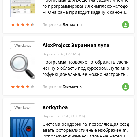
го программирования симплекс-методо
м. Она сама приводит задачу к канонич
ескому виду, и производит ее итеративн
★
★
★
★
★
★
★
★
★
★
ое решение с помощью пересчета симп
Лицензия:
Бесплатно
лекс-таблицы.
AlexProject Экранная лупа
Windows
Версия: 2.4 (0.72 МБ)
Программа позволяет отображать увели
ченную область под курсором. Лупа мно
гофункциональна, её можно настроить п
од себя.
★
★
★
★
★
★
★
★
★
★
Лицензия:
Бесплатно
Kerkythea
Windows
Версия: 2.0.19 (3.03 МБ)
Система рендеринга, позволяющая созд
авать фотореалистичные изображения.
Использует физически точные материа