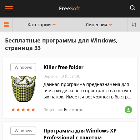
Категории
Лицензия
Бесплатные программы для Windows,
страница 33
Killer free folder
Windows
Версия: 1.3 (0.52 МБ)
Данная программа предназначена для
очистки дискового пространства от пуст
ых папок. Имеется возможность быстрог
о просмотра удаляемой папки.
★
★
★
★
★
★
★
★
★
★
Лицензия:
Бесплатно
Программа для Windows XP
Windows
Professional с пакетом