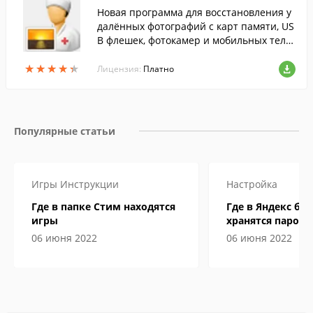
Новая программа для восстановления у
далённых фотографий с карт памяти, US
B флешек, фотокамер и мобильных теле
фонов. Она позволяет быстро найти и с
★
★
★
★
★
★
★
★
★
★
охранить стёртые файлы, при этом подд
Лицензия:
Платно
ерживается как полное восстановление,
так и выборочное.
Популярные статьи
Игры
Инструкции
Настройка
Где в папке Стим находятся
Где в Яндекс бр
игры
хранятся пароли
06 июня 2022
06 июня 2022