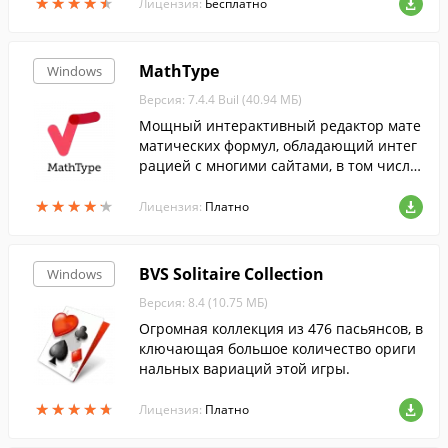
★
★
★
★
★
★
★
★
★
★
Лицензия:
Бесплатно
MathType
Windows
Версия: 7.4.4 Buil (40.94 МБ)
Мощный интерактивный редактор мате
матических формул, обладающий интег
рацией с многими сайтами, в том числе
Microsoft Office, Apple iWork '09, Adobe In
★
★
★
★
★
★
★
★
★
★
Design, GMail, Evernote и проч.
Лицензия:
Платно
BVS Solitaire Collection
Windows
Версия: 8.4 (10.75 МБ)
Огромная коллекция из 476 пасьянсов, в
ключающая большое количество ориги
нальных вариаций этой игры.
★
★
★
★
★
★
★
★
★
★
Лицензия:
Платно