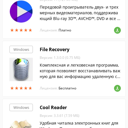
Передовой проигрыватель двух- и трех
мерных видеоматериалов, поддержива
ющий Blu-ray 3D™, AVCHD™, DVD и все н
овейшие видеоформаты....
★
★
★
★
★
★
★
★
★
★
Лицензия:
Платно
File Recovery
Windows
Версия: 1.3.0.0 (0.75 МБ)
Комплексная и легковесная программа,
которая позволяет восстанавливать важ
ную для вас информацию удаленную с к
омпьютера случайно или вследствие сб
★
★
★
★
★
★
★
★
★
★
оев системы и вирусной активности. Пр
Лицензия:
Бесплатно
ограмма сканирует на удаленные файл
ы выбранный вами диск, сортирует най
денные файлы по указанным параметра
Cool Reader
Windows
м (тип, дата создания и т.п.) и восстанав
Версия: 3.3.61 (7.59 МБ)
ливает выбранные вами в указанную па
пку.
Удобная читалка электронных книг для