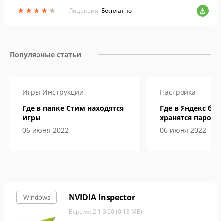
ок. Есть возможность вычисления с исп
★
★
★
★
★
★
★
★
★
★
ользованием единиц измерения
Лицензия:
Бесплатно
Популярные статьи
Игры
Инструкции
Настройка
Где в папке Стим находятся
Где в Яндекс бр
игры
хранятся пароли
06 июня 2022
06 июня 2022
NVIDIA Inspector
Windows
Версия: 2.1.3.20 (0.13 МБ)