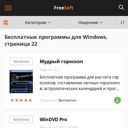
Категории
Лицензия
Бесплатные программы для Windows,
страница 22
Мудрый гороскоп
Windows
Версия: 2,2
Бесплатная программа для расчета гор
оскопов, составления личных гороскопо
в, астрологических календарей и прогно
зов. Умеет составлять персональный ас
★
★
★
★
★
★
★
★
★
★
трологический календарь по трем сфер
Лицензия:
Бесплатно
ам, а также персональный гороскоп на л
юбой месяц.
WinDVD Pro
Windows
Версия: 11 (127.49 МБ)