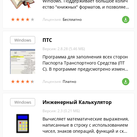
Windows. Поддерживает большое колич
ество "книжных" форматов, и позволяет
настроить параметры текста для более
★
★
★
★
★
★
★
★
★
★
комфортного чтения с экрана компьюте
Лицензия:
Бесплатно
ра....
ПТС
Windows
Версия: 2.8.28 (5.46 МБ)
Программа для заполнения всех сторон
Паспорта Транспортного Средства (ПТ
С). В программе предусмотрено измене
ние положения текстовых полей, шрифт
★
★
★
★
★
★
★
★
★
★
а, загрузка фонового рисунка из файла.
Лицензия:
Платно
Инженерный Калькулятор
Windows
Версия: 2.3 (0.21 МБ)
Вычисляет математические выражения,
написанные в строку с использованием
чисел, знаков операций, функций и скоб