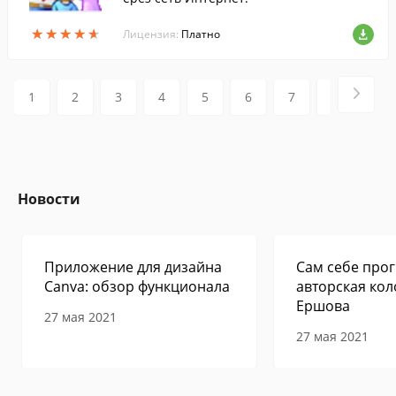
★
★
★
★
★
★
★
★
★
★
Лицензия:
Платно
1
2
3
4
5
6
7
8
9
Новости
Приложение для дизайна
Сам себе прог
Canva: обзор функционала
авторская кол
Ершова
27 мая 2021
27 мая 2021