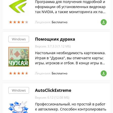
Программа для получения подробной и
нформации об установленных видеокар
тах NVIDIA, а также мониторинга их пар
аметров.
★
★
★
★
★
★
★
★
★
★
Лицензия:
Бесплатно
Помощник дурака
Windows
Версия: 3.7.3.3 (1.12 МБ)
Настольная необходимость картежника.
Играя в "Дурака", вы отмечаете карты:
игры, игроков и отбоя. В конце игры вы
будете знать все карты противника....
★
★
★
★
★
★
★
★
★
★
Лицензия:
Бесплатно
AutoClickExtreme
Windows
Версия: 6.12 (12.08 МБ)
Профессиональный, но простой в работ
е автокликер. Способен контролировать