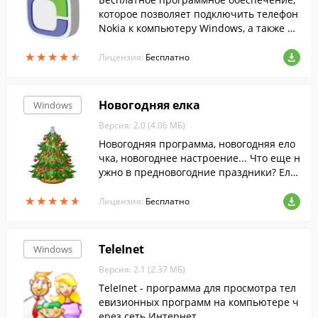
которое позволяет подключить телефон
Nokia к компьютеру Windows, а также пе
редавать между ними содержимое....
★
★
★
★
★
★
★
★
★
★
Лицензия:
Бесплатно
Новогодняя елка
Windows
Версия: 2.0 (4.06 МБ)
Новогодняя программа, новогодняя ело
чка, новогоднее настроение... Что еще н
ужно в предновогодние праздники? Ело
чки украшают дома, города, и, конечно
★
★
★
★
★
★
★
★
★
★
же, компьютеры...
Лицензия:
Бесплатно
TeleInet
Windows
Версия: 2.1 (2.37 МБ)
TeleInet - программа для просмотра тел
евизионных программ на компьютере ч
ерез сеть Интернет.