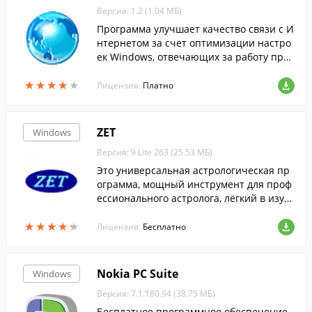
Версия: 1.2 (1.04 МБ)
Программа улучшает качество связи с И
нтернетом за счет оптимизации настро
ек Windows, отвечающих за работу прот
окола TCP/IP.
★
★
★
★
★
★
★
★
★
★
Лицензия:
Платно
ZET
Windows
Версия: 9 Lite 263 (25.53 МБ)
Это универсальная астрологическая пр
ограмма, мощный инструмент для проф
ессионального астролога, лёгкий в изуч
ении и удобный в применении для начи
★
★
★
★
★
★
★
★
★
★
нающего астролога, любителя астролог
Лицензия:
Бесплатно
ии и астрономии.
Nokia PC Suite
Windows
Версия: 7.1.180.94 (38.75 МБ)
Бесплатное программное обеспечение,