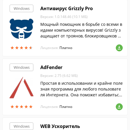
Антивирус Grizzly Pro
Windows
Версия: 1.0.148.46 (10.1 МБ)
Мощный помощник в борьбе со всеми в
идами компьютерных вирусов! Grizzly з
ащищает от троянов, блокировщиков эк
рана, программ шпионов и рекламных т
★
★
★
★
★
★
★
★
★
★
изерных программ, шифровальщиков.
Лицензия:
Платно
AdFender
Windows
Версия: 2.75 (6.62 МБ)
Простая в использовании и крайне поле
зная программа для любого пользовате
ля Интернета. Она поможет избавиться
от назойливых рекламных баннеров на
★
★
★
★
★
★
★
★
★
★
веб-сайтах.
Лицензия:
Платно
WEB Ускоритель
Windows