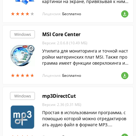
картинки на экране, привязывая к ним
различные действия в зависимости от н
★
★
★
★
★
★
★
★
★
★
айденной картинки.
Лицензия:
Бесплатно
MSI Core Center
Windows
Версия: 2.0.6.8 (10.49 МБ)
Утилита для мониторинга и точной наст
ройки материнских плат MSI. Также про
грамма имеет функции оверклокинга и
мониторинга температурных датчиков
★
★
★
★
★
★
★
★
★
★
и скорости вентиляторов.
Лицензия:
Бесплатно
mp3DirectCut
Windows
Версия: 2.36 (0.31 МБ)
Простая в использовании программа, с
помощью которой можно отредактиров
ать аудио файл в формате MP3....