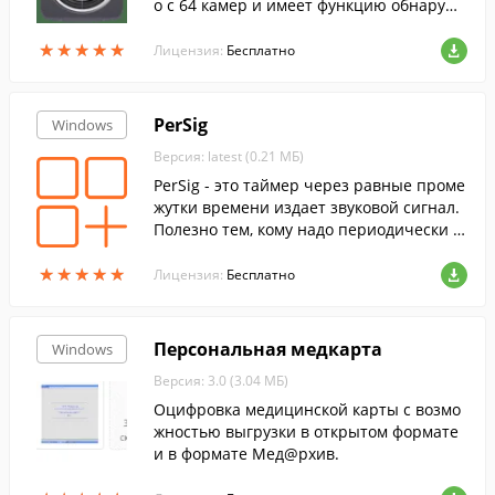
о с 64 камер и имеет функцию обнаруже
ния движения.
★
★
★
★
★
★
★
★
★
★
Лицензия:
Бесплатно
PerSig
Windows
Версия: latest (0.21 МБ)
PerSig - это таймер через равные проме
жутки времени издает звуковой сигнал.
Полезно тем, кому надо периодически д
елать одно и то же действие.
★
★
★
★
★
★
★
★
★
★
Лицензия:
Бесплатно
Персональная медкарта
Windows
Версия: 3.0 (3.04 МБ)
Оцифровка медицинской карты с возмо
жностью выгрузки в открытом формате
и в формате Мед@рхив.