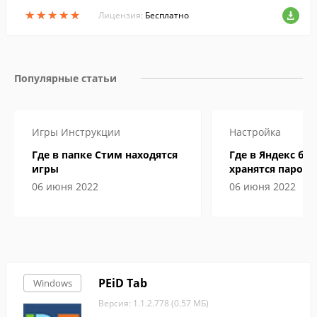
★
★
★
★
★
★
★
★
★
★
Лицензия:
Бесплатно
Популярные статьи
Игры
Инструкции
Настройка
Где в папке Стим находятся
Где в Яндекс бр
игры
хранятся пароли
06 июня 2022
06 июня 2022
PEiD Tab
Windows
Версия: 1.1.2.778 (0.57 МБ)