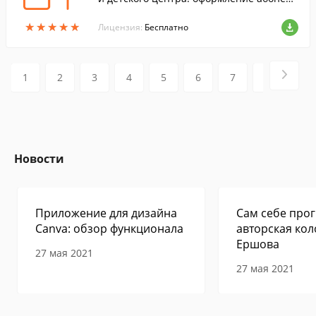
нтов и клубных карт, продажа разовых у
★
★
★
★
★
★
★
★
★
★
слуг и товаров. Учет посещений
Лицензия:
Бесплатно
1
2
3
4
5
6
7
8
9
Новости
Приложение для дизайна
Сам себе прог
Canva: обзор функционала
авторская кол
Ершова
27 мая 2021
27 мая 2021