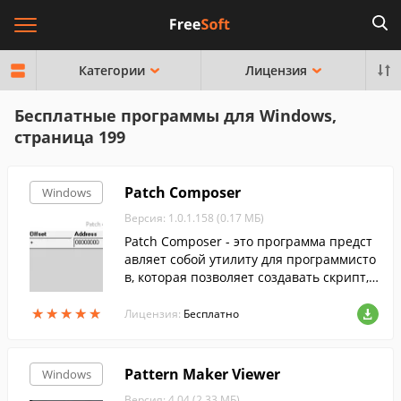
Категории
Лицензия
Бесплатные программы для Windows,
страница 199
Patch Composer
Windows
Версия: 1.0.1.158 (0.17 МБ)
Patch Composer - это программа предст
авляет собой утилиту для программисто
в, которая позволяет создавать скрипт,
на основе которого делается патч к исп
★
★
★
★
★
★
★
★
★
★
олняемому файлу.
Лицензия:
Бесплатно
Pattern Maker Viewer
Windows
Версия: 4.04 (2.33 МБ)