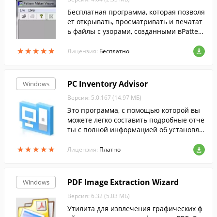
Бесплатная программа, которая позволя
ет открывать, просматривать и печатат
ь файлы с узорами, созданными вPatter
n Maker.
★
★
★
★
★
★
★
★
★
★
Лицензия:
Бесплатно
PC Inventory Advisor
Windows
Версия: 5.0.167 (14.97 МБ)
Это программа, с помощью которой вы
можете легко составить подробные отчё
ты с полной информацией об установле
нном программном и аппаратном обесп
★
★
★
★
★
★
★
★
★
★
ечении на каждом компьютере в сети.
Лицензия:
Платно
PDF Image Extraction Wizard
Windows
Версия: 6.32 (5.03 МБ)
Утилита для извлечения графических ф