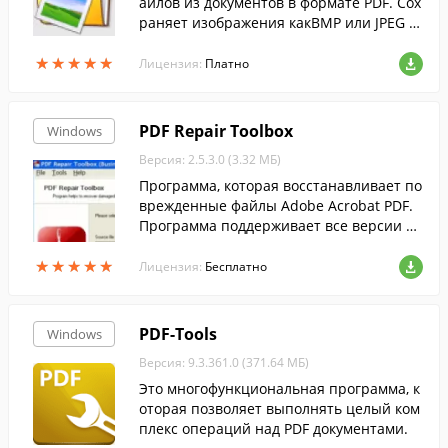
айлов из документов в формате PDF. Сох
раняет изображения какBMP или JPEG ф
айлы.
★
★
★
★
★
★
★
★
★
★
Лицензия:
Платно
PDF Repair Toolbox
Windows
Версия: 2.5.3.0 (3.32 МБ)
Программа, которая восстанавливает по
врежденные файлы Adobe Acrobat PDF.
Программа поддерживает все версии ф
ормата.
★
★
★
★
★
★
★
★
★
★
Лицензия:
Бесплатно
PDF-Tools
Windows
Версия: 9.3.361.0 (371.64 МБ)
Это многофункциональная программа, к
оторая позволяет выполнять целый ком
плекс операций над PDF документами.