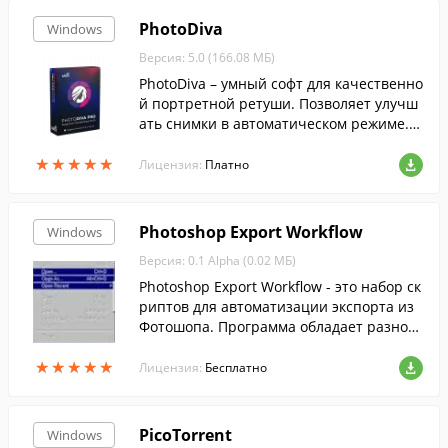
PhotoDiva
Windows
Версия: 5.0 (166.08 МБ)
PhotoDiva – умный софт для качественно
й портретной ретуши. Позволяет улучш
ать снимки в автоматическом режиме. Э
ффективно устранит на фото как мелкие,
★
★
★
★
★
★
★
★
★
★
так и серьёзные дефекты.
Лицензия:
Платно
Photoshop Export Workflow
Windows
Версия: 0.1 Alpha (0.02 МБ)
Photoshop Export Workflow - это набор ск
риптов для автоматизации экспорта из
Фотошопа. Программа обладает разноо
бразными особенностями.
★
★
★
★
★
★
★
★
★
★
Лицензия:
Бесплатно
PicoTorrent
Windows