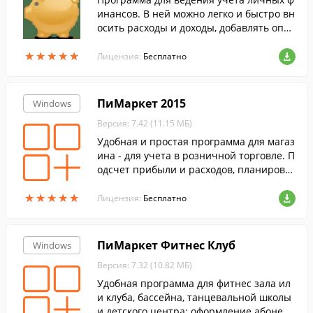
инансов. В ней можно легко и быстро вн
осить расходы и доходы, добавлять опис
ание.
★
★
★
★
★
★
★
★
★
★
Лицензия:
Бесплатно
ПиМаркет 2015
Windows
Версия: 7.42 (11.15 МБ)
Удобная и простая программа для магаз
ина - для учета в розничной торговле. П
одсчет прибыли и расходов, планирова
ние закупок, контроль недостач.
★
★
★
★
★
★
★
★
★
★
Лицензия:
Бесплатно
ПиМаркет Фитнес Клуб
Windows
Версия: 7.32 (10.82 МБ)
Удобная программа для фитнес зала ил
и клуба, бассейна, танцевальной школы
и детского центра: оформление абонеме