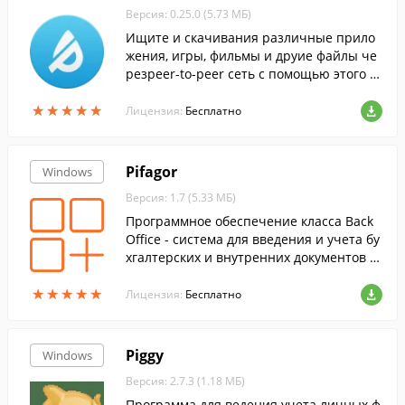
Версия: 0.25.0 (5.73 МБ)
Ищите и скачивания различные прило
жения, игры, фильмы и друие файлы че
резpeer-to-peer сеть с помощью этого п
ростого торрент-клиента.
★
★
★
★
★
★
★
★
★
★
Лицензия:
Бесплатно
Pifagor
Windows
Версия: 1.7 (5.33 МБ)
Программное обеспечение класса Back
Office - система для введения и учета бу
хгалтерских и внутренних документов д
ля небольших предприятий, с удобным
★
★
★
★
★
★
★
★
★
★
и простым интерфейсом.
Лицензия:
Бесплатно
Piggy
Windows
Версия: 2.7.3 (1.18 МБ)
Программа для ведения учета личных ф