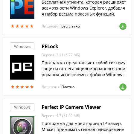
Бесплатная утилита, которая расширяет
возможности Windows Explorer, добавля
я набор весьма полезных функций.
★
★
★
★
★
★
★
★
★
★
Лицензия:
Бесплатно
PELock
Windows
Версия: 2.11 (5.77 МБ)
Программа представляет собой систему
защиты от несанкционированного копи
рования исполняемых файлов Windows,
а также установки защиты приложения.
★
★
★
★
★
★
★
★
★
★
Лицензия:
Платно
Perfect IP Camera Viewer
Windows
Версия: 4.7 (31.02 МБ)
Программа для мониторинга IP-камер.
Может принимать сигнал одновременн