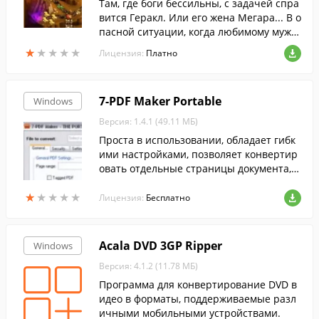
Там, где боги бессильны, с задачей спра
вится Геракл. Или его жена Мегара... В о
пасной ситуации, когда любимому мужу
угрожала опасность, она показала себя х
★
★
★
★
★
★
★
★
★
★
Лицензия:
Платно
раброй и мудрой воительницей.
7-PDF Maker Portable
Windows
Версия: 1.4.1 (49.11 МБ)
Проста в использовании, обладает гибк
ими настройками, позволяет конвертир
овать отдельные страницы документа, в
ыбирать степень сжатия страниц и мет
★
★
★
★
★
★
★
★
★
★
од шифрования.
Лицензия:
Бесплатно
Acala DVD 3GP Ripper
Windows
Версия: 4.1.2 (11.78 МБ)
Программа для конвертирование DVD в
идео в форматы, поддерживаемые разл
ичными мобильными устройствами.