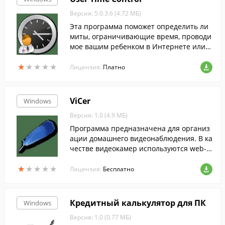
Версия: 5.0.3.6 (4.72 МБ)
Эта программа поможет определить ли
миты, ограничивающие время, проводи
мое вашим ребенком в Интернете или з
а компьютером.
★
★
★
★
★
★
★
★
★
★
Лицензия:
Платно
ViCer
Windows
Версия: 1.0 (4.9 МБ)
Программа предназначена для организ
ации домашнего видеонаблюдения. В ка
честве видеокамер используются web-к
амеры.
★
★
★
★
★
★
★
★
★
★
Лицензия:
Бесплатно
Кредитный калькулятор для ПК
Windows
Версия: 1.0 (0.77 МБ)