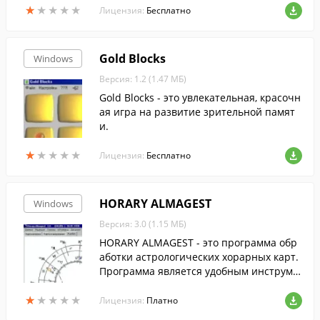
★
★
★
★
★
★
★
★
★
★
ра или установить новые.
Лицензия:
Бесплатно
Gold Blocks
Windows
Версия: 1.2 (1.47 МБ)
Gold Blocks - это увлекательная, красочн
ая игра на развитие зрительной памят
и.
★
★
★
★
★
★
★
★
★
★
Лицензия:
Бесплатно
HORARY ALMAGEST
Windows
Версия: 3.0 (1.15 МБ)
HORARY ALMAGEST - это программа обр
аботки астрологических хорарных карт.
Программа является удобным инструме
нтом для извлечения необходимой инф
★
★
★
★
★
★
★
★
★
★
ормации из астрологической карты.
Лицензия:
Платно