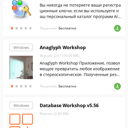
Вы никогда не потеряете ваши регистра
ционные ключи, если вы используете н
аш персональный каталог программ All
My Software.
★
★
★
★
★
★
★
★
★
★
Лицензия:
Бесплатно
Anaglyph Workshop
Windows
Версия: 2.9.1 (16.09 МБ)
Anaglyph Workshop Приложение, позвол
яющее превратить любое изображение
в стереоскопическое. Полученные резул
ьтаты можно сохранить как изображени
★
★
★
★
★
★
★
★
★
★
е или QuickTime-видео.
Лицензия:
Бесплатно
Database Workshop v5.56
Windows
Версия: (2.83 МБ)