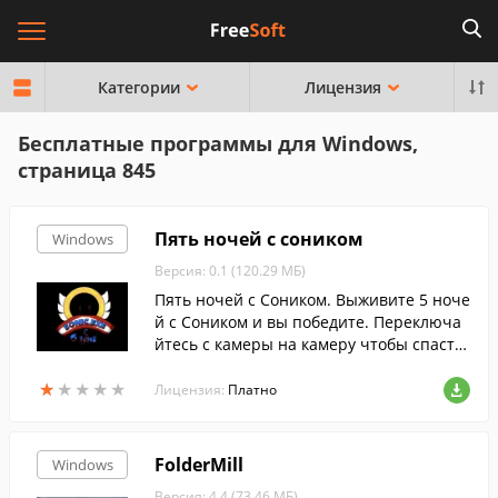
Категории
Лицензия
Бесплатные программы для Windows,
страница 845
Пять ночей с соником
Windows
Версия: 0.1 (120.29 МБ)
Пять ночей с Соником. Выживите 5 ноче
й с Соником и вы победите. Переключа
йтесь с камеры на камеру чтобы спасти
сь от соника.
★
★
★
★
★
★
★
★
★
★
Лицензия:
Платно
FolderMill
Windows
Версия: 4.4 (73.46 МБ)