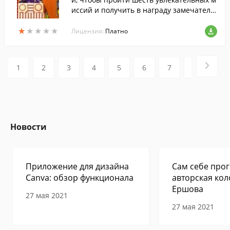
иссий и получить в награду замечатель
ные подарки.
★
★
★
★
★
★
★
★
★
★
Лицензия:
Платно
1
2
3
4
5
6
7
8
9
Новости
Приложение для дизайна
Сам себе прог
Canva: обзор функционала
авторская кол
Ершова
27 мая 2021
27 мая 2021