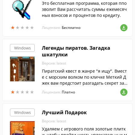
Это бесплатная программа, которая ппо
зволит Вам рассчитать суммы ежемесяч
ных взносов и процентов по кредиту.
★
★
★
★
★
★
★
★
★
★
Лицензия:
Бесплатно
Легенды пиратов. Загадка
Windows
шкатулки
Версия: latest
Пиратский квест в жанре "я ищу". Вмест
е с морским волком по кличке Меткий Д
жек вам предстоит разгадать секрет заг
адочной шкатулки, которая волею судеб
★
★
★
★
★
★
★
★
★
★
Лицензия:
Платно
попала ему в руки.
Лучший Подарок
Windows
Версия: latest
Удаляем с игрового поля золотые плитк
и, чтобы пройти шесть увлекательных м