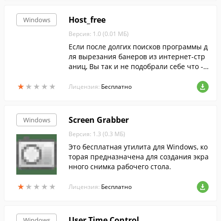
Host_free
Windows
Версия: 1.0 (0.01 МБ)
Если после долгих поисков программы д
ля вырезания банеров из интернет-стр
аниц, Вы так и не подобрали себе что - т
о по душе, то попробуйте воспользовать
★
★
★
★
★
★
★
★
★
★
ся файлом HOST.
Лицензия:
Бесплатно
Screen Grabber
Windows
Версия: 1.3 (0.3 МБ)
Это бесплатная утилита для Windows, ко
торая предназначена для создания экра
нного снимка рабочего стола.
★
★
★
★
★
★
★
★
★
★
Лицензия:
Бесплатно
User Time Control
Windows