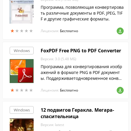
Программа, позволяющая конвертирова
ть различные документы в PDF, JPEG, TIF
F и другие графические форматы.
★
★
★
★
★
★
★
★
★
★
Лицензия:
Бесплатно
FoxPDF Free PNG to PDF Converter
Windows
Версия: 3.0 (5.48 МБ)
Программа для конвертирования изобр
ажений в формате PNG в PDF документ
ы. Поддерживаетодновременное конвер
тирование нескольких изображений.
★
★
★
★
★
★
★
★
★
★
Лицензия:
Бесплатно
12 подвигов Геракла. Мегара-
Windows
спасительница
Версия: latest