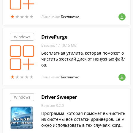
★
★
★
★
★
★
★
★
★
★
Лицензия:
Бесплатно
DrivePurge
Windows
Версия: 1.1 (0.15 МБ)
Бесплатная утилита, которая поможет о
чистить жесткий диск от ненужных файл
ов.
★
★
★
★
★
★
★
★
★
★
Лицензия:
Бесплатно
Driver Sweeper
Windows
Версия: 3.2.0
Программа, которая поможет вычистить
из системы все остатки драйверов. Ее м
ожно использовать в тех случаях, когда
необходимо полностью удалить драйве