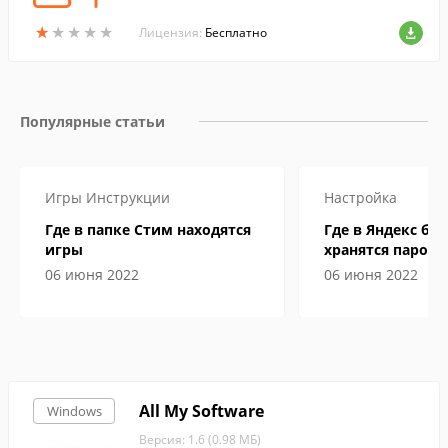
★
★
★
★
★
★
★
★
★
★
Лицензия:
Бесплатно
Популярные статьи
Игры
Инструкции
Настройка
Где в папке Стим находятся
Где в Яндекс бр
игры
хранятся пароли
06 июня 2022
06 июня 2022
All My Software
Windows
Версия: 1.6 (0.98 МБ)