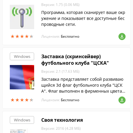
Версия: 1.75 (0.06 МБ)
Программа, которая сканирует ваше окр
ужение и показывает все доступные бес
проводные сети.
★
★
★
★
★
★
★
★
★
★
Лицензия:
Бесплатно
Заставка (скринсейвер)
Windows
футбольного клуба "ЦСКА"
Версия: 2.1 (17.63 МБ)
Заставка представляет собой развиваю
щийся 3d флаг футбольного клуба "ЦСК
А". Флаг выполнен в фирменных цветах
клуба. В центральной части флага распо
★
★
★
★
★
★
★
★
★
★
Лицензия:
Бесплатно
ложен логотип клуба.
Своя технология
Windows
Версия: 2016 (4.28 МБ)