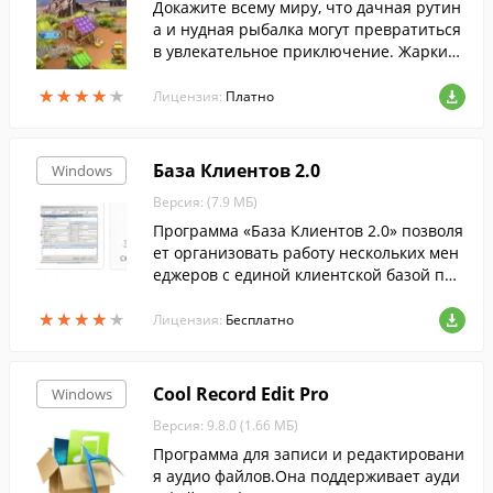
Докажите всему миру, что дачная рутин
а и нудная рыбалка могут превратиться
в увлекательное приключение. Жаркий
Мадагаскар, шумная Америка и далекая
★
★
★
★
★
★
★
★
★
★
Римская империя ждут вас!
Лицензия:
Платно
База Клиентов 2.0
Windows
Версия: (7.9 МБ)
Программа «База Клиентов 2.0» позволя
ет организовать работу нескольких мен
еджеров с единой клиентской базой пре
дприятия по локальной сети LAN, при эт
★
★
★
★
★
★
★
★
★
★
ом за каждым менеджером закрепляютс
Лицензия:
Бесплатно
я свои организации.
Cool Record Edit Pro
Windows
Версия: 9.8.0 (1.66 МБ)
Программа для записи и редактировани
я аудио файлов.Она поддерживает ауди