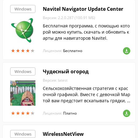
Navitel Navigator Update Center
Windows
Версия: 2.2.0.287 (100.91 МБ)
Бесплатная программа, с помощью кото
рой можно купить, скачать и обновить к
арты для навигаторов Navitel.
★
★
★
★
★
★
★
★
★
★
Лицензия:
Бесплатно
Чудесный огород
Windows
Версия: latest
Сельскохозяйственная стратегия с крас
очной графикой. Вместе с девочкой Мар
той вам предстоит вскапывать грядки, с
еять семена, собирать урожай и выполн
★
★
★
★
★
★
★
★
★
★
ять разнообразные миссии. От вашей с
Лицензия:
Платно
норовки зависит судьба нескольких окр
естных хуторов.
WirelessNetView
Windows