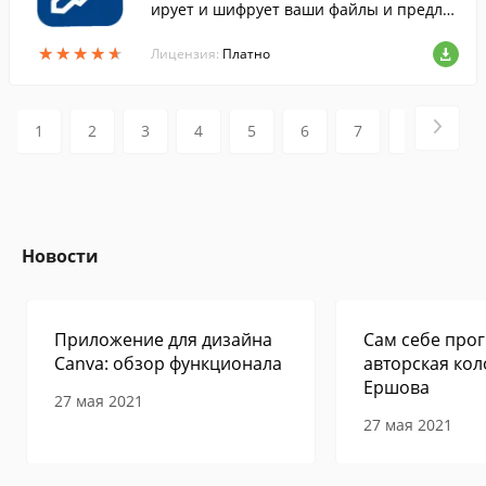
ирует и шифрует ваши файлы и предлаг
ает функцию автоматического резервно
★
★
★
★
★
★
★
★
★
★
го копирования файлов в облако.
Лицензия:
Платно
1
2
3
4
5
6
7
8
9
Новости
Приложение для дизайна
Сам себе прог
Canva: обзор функционала
авторская кол
Ершова
27 мая 2021
27 мая 2021