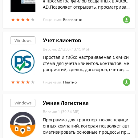
я просмотра файлов созданных в AutoC
AD.Позволяет открывать, просматриват
ь, масштабировать и поворачивать доку
★
★
★
★
★
★
★
★
★
★
менты в формате DWG, DXF, DWF и CSF.
Лицензия:
Бесплатно
Учет клиентов
Windows
Версия: 2.1250 (13.15 МБ)
Простая и гибко настраиваемая CRM-си
стема для учета клиентов, контактов, ме
роприятий, сделок, договоров, счетов, п
латежей, документов, товаров и услуг.
★
★
★
★
★
★
★
★
★
★
Лицензия:
Платно
Умная Логистика
Windows
Версия: 1 (39.34 МБ)
Программа для транспортно-экспедици
онных компаний, которая позволяет авт
оматизировать основные процессы при