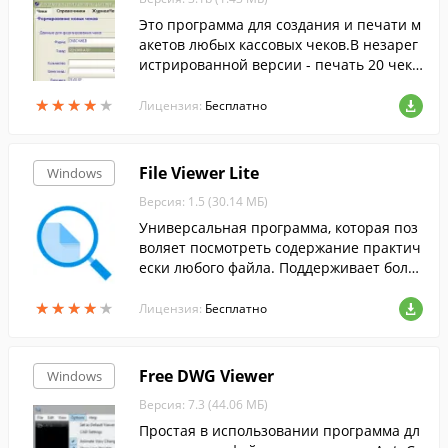
Это программа для создания и печати м
акетов любых кассовых чеков.В незарег
истрированной версии - печать 20 чеко
в.
★
★
★
★
★
★
★
★
★
★
Лицензия:
Бесплатно
File Viewer Lite
Windows
Версия: 1.5 (30.14 МБ)
Универсальная программа, которая поз
воляет посмотреть содержание практич
ески любого файла. Поддерживает боле
е 120 различных популярных формато
★
★
★
★
★
★
★
★
★
★
в....
Лицензия:
Бесплатно
Free DWG Viewer
Windows
Версия: 7.3 (44.06 МБ)
Простая в использовании программа дл