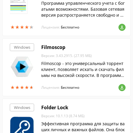
Программа управленческого учета с бог
атыми возможностями. Базовая сетевая
версия распространяется свободно и бе
сплатно. Торговый, складской, производ
★
★
★
★
★
★
★
★
★
★
ственный учет, отчеты Экспорт докумен
Лицензия:
Бесплатно
тов в 1С. Интеграция с телефонией, рас
сылки.
Filmoscop
Windows
Версия: 3.43.2915. (27.95 МБ)
Filmoscop - это универсальный торрент
клиент, позволяет искать и скачать фил
ьмы на высокой скорости. В программу
встроен видео плеер, который позволяе
★
★
★
★
★
★
★
★
★
★
т смотреть видео не дожидаясь полного
Лицензия:
Бесплатно
скачивания.
Folder Lock
Windows
Версия: 10.1.13 (8.74 МБ)
Эффективная программа для защиты ва
ших личных и важных файлов. Она блок