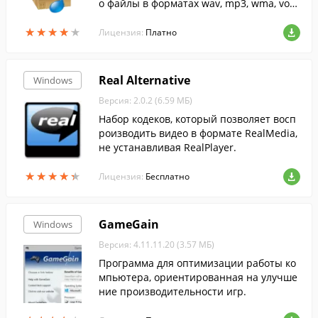
о файлы в форматах wav, mp3, wma, vox,
gsm, aif, ogg, cda и др.
★
★
★
★
★
★
★
★
★
★
Лицензия:
Платно
Real Alternative
Windows
Версия: 2.0.2 (6.59 МБ)
Набор кодеков, который позволяет восп
роизводить видео в формате RealMedia,
не устанавливая RealPlayer.
★
★
★
★
★
★
★
★
★
★
Лицензия:
Бесплатно
GameGain
Windows
Версия: 4.11.11.20 (3.57 МБ)
Программа для оптимизации работы ко
мпьютера, ориентированная на улучше
ние производительности игр.