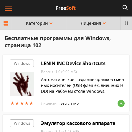
Категории
Лицензия
Бесплатные программы для Windows,
страница 102
LENIN INC Device Shortcuts
Windows
Версия: 1.0 (0.02 МБ)
Автоматическое создание ярлыков смен
ных носителей (USB флешек, внешних H
DD) на Рабочем столе Windows.
★
★
★
★
★
★
★
★
★
★
Лицензия:
Бесплатно
Эмулятор кассового аппарата
Windows
Версия: 3.1b (1.43 МБ)