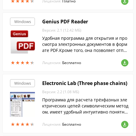
★
★
★
★
★
★
★
★
★
★
Лицензия:
Платно
Genius PDF Reader
Windows
Версия: 2.1 (12.42 МБ)
Удобная программа для открытия и про
смотра электронных документов в форм
ате PDF.Кроме того, она позволяет отпр
авлять документы на печать.
★
★
★
★
★
★
★
★
★
★
Лицензия:
Бесплатно
Electronic Lab (Three phase chains)
Windows
Версия: 2.2 (1.08 МБ)
Программа для расчета трёхфазных эле
ктрических цепей символическим метод
ом, имеет удобный интуитивно понятны
й интерфейс, строит векторные диаграм
★
★
★
★
★
★
★
★
★
★
мы всех рассчитываемых режимов рабо
Лицензия:
Бесплатно
ты.