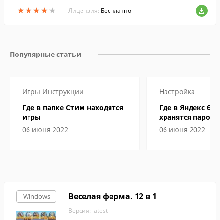
организации грузоперевозок от заявки
★
★
★
★
★
★
★
★
★
★
до разгрузки.
Лицензия:
Бесплатно
Популярные статьи
Игры
Инструкции
Настройка
Где в папке Стим находятся
Где в Яндекс бр
игры
хранятся пароли
06 июня 2022
06 июня 2022
Веселая ферма. 12 в 1
Windows
Версия: latest