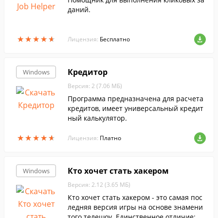
даний.
★
★
★
★
★
★
★
★
★
★
Лицензия:
Бесплатно
Кредитор
Windows
Версия: 2 (7.06 МБ)
Программа предназначена для расчета
кредитов, имеет универсальный кредит
ный калькулятор.
★
★
★
★
★
★
★
★
★
★
Лицензия:
Платно
Кто хочет стать хакером
Windows
Версия: 2.12 (3.65 МБ)
Кто хочет стать хакером - это самая пос
ледняя версия игры на основе знамени
того телешоу. Единственное отличие: вс