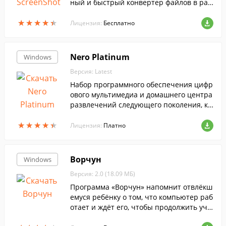
ный и быстрый конвертер файлов в раз
ные форматы.
★
★
★
★
★
★
★
★
★
★
Лицензия:
Бесплатно
Nero Platinum
Windows
Версия: Latest
Набор программного обеспечения цифр
ового мультимедиа и домашнего центра
развлечений следующего поколения, ко
торое пользуется наибольшим доверие
★
★
★
★
★
★
★
★
★
★
м в мире.
Лицензия:
Платно
Ворчун
Windows
Версия: 2.0 (18.09 МБ)
Программа «Ворчун» напомнит отвлёкш
емуся ребёнку о том, что компьютер раб
отает и ждёт его, чтобы продолжить уче
бу.