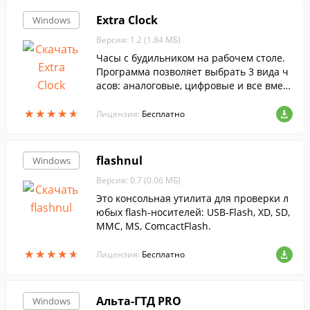
Extra Clock
Windows
Версия: 1.2 (1.84 МБ)
Часы с будильником на рабочем столе.
Программа позволяет выбрать 3 вида ч
асов: аналоговые, цифровые и все вмест
е.
★
★
★
★
★
★
★
★
★
★
Лицензия:
Бесплатно
flashnul
Windows
Версия: 0.7 (0.06 МБ)
Это консольная утилита для проверки л
юбых flash-носителей: USB-Flash, XD, SD,
MMC, MS, ComcactFlash.
★
★
★
★
★
★
★
★
★
★
Лицензия:
Бесплатно
Альта-ГТД PRO
Windows