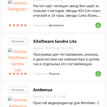
Расчет карт летящих звезд Фэн-Шуй, ис
пользуя 5 методов: звезды Юэ-Син класс
ический и 24 горы, звезды Сань-Юань, Б
а-Чжай земельных участков и помещен
★
★
★
★
★
★
★
★
★
★
ий. Рассчитывает летящие звезды года,
Лицензия:
Бесплатно
месяца и дня.
SiSoftware Sandra Lite
Windows
Версия: 2020 Build (162.6 МБ)
Программа для тестирования, анализа,
и диагностики как компьютера в целом,
так и отдельных его составляющих.
★
★
★
★
★
★
★
★
★
★
Лицензия:
Платно
Avidemux
Windows
Версия: 2.8.1 (38.14 МБ)
Простой видеоредактор для Windows. С