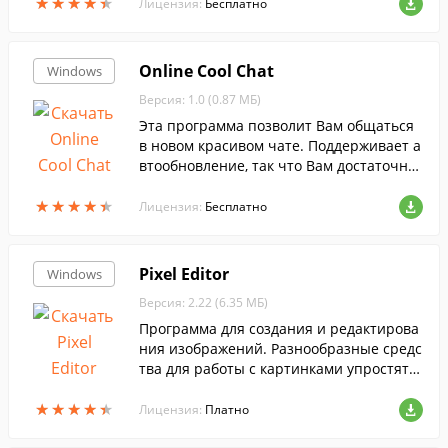
★
★
★
★
★
★
★
★
★
★
Лицензия:
Бесплатно
Online Cool Chat
Windows
Версия: 1.0 (0.87 МБ)
Эта программа позволит Вам общаться
в новом красивом чате. Поддерживает а
втообновление, так что Вам достаточно
скачать ее один раз, после чего она сам
★
★
★
★
★
★
★
★
★
★
а будет обновляться по мере необходим
Лицензия:
Бесплатно
ости.
Pixel Editor
Windows
Версия: 2.22 (6.35 МБ)
Программа для создания и редактирова
ния изображений. Разнообразные средс
тва для работы с картинками упростят в
аш рабочий цикл создания программно
★
★
★
★
★
★
★
★
★
★
го продукта.
Лицензия:
Платно