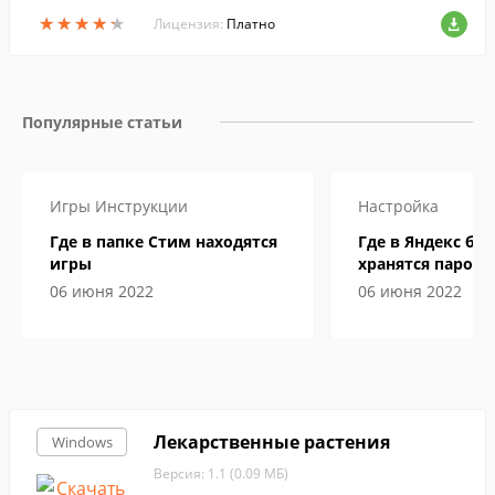
ми. К каждому из них нужно найти подхо
★
★
★
★
★
★
★
★
★
★
д, иначе вампирчики и дракончики могу
Лицензия:
Платно
т невольно обидеть свою воспитательн
ицу.
Популярные статьи
Игры
Инструкции
Настройка
Где в папке Стим находятся
Где в Яндекс бр
игры
хранятся пароли
06 июня 2022
06 июня 2022
Лекарственные растения
Windows
Версия: 1.1 (0.09 МБ)