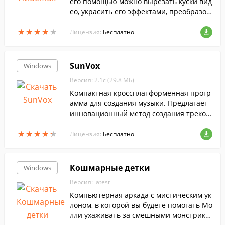
его помощью можно вырезать куски вид
ео, украсить его эффектами, преобразов
ать в разные популярные форматы.
★
★
★
★
★
★
★
★
★
★
Лицензия:
Бесплатно
SunVox
Windows
Версия: 2.1c (29.8 МБ)
Компактная кроссплатформенная прогр
амма для создания музыки. Предлагает
инновационный метод создания треков
путем настройки и объединения нескол
★
★
★
★
★
★
★
★
★
★
ьких модулей.
Лицензия:
Бесплатно
Кошмарные детки
Windows
Версия: latest
Компьютерная аркада с мистическим ук
лоном, в которой вы будете помогать Мо
лли ухаживать за смешными монстрика