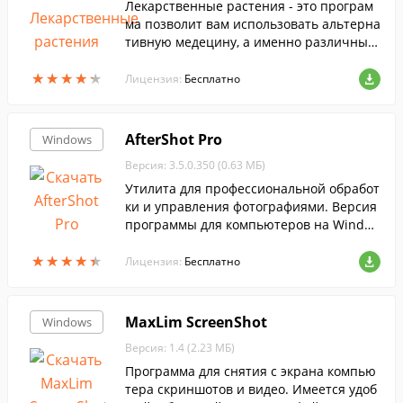
Лекарственные растения - это програм
ма позволит вам использовать альтерна
тивную медецину, а именно различные
травы и растения.
★
★
★
★
★
★
★
★
★
★
Лицензия:
Бесплатно
AfterShot Pro
Windows
Версия: 3.5.0.350 (0.63 МБ)
Утилита для профессиональной обработ
ки и управления фотографиями. Версия
программы для компьютеров на Windo
ws.
★
★
★
★
★
★
★
★
★
★
Лицензия:
Бесплатно
MaxLim ScreenShot
Windows
Версия: 1.4 (2.23 МБ)
Программа для снятия с экрана компью
тера скриншотов и видео. Имеется удоб