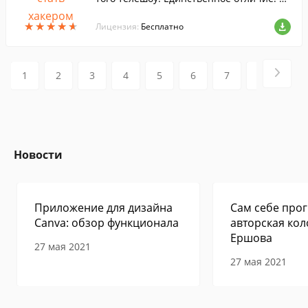
е вопросы связаны с компьютерами (пр
★
★
★
★
★
★
★
★
★
★
ограммирование, железо, операционны
Лицензия:
Бесплатно
е системы, взломы и т.п.).
1
2
3
4
5
6
7
8
9
Новости
Приложение для дизайна
Сам себе прог
Canva: обзор функционала
авторская кол
Ершова
27 мая 2021
27 мая 2021