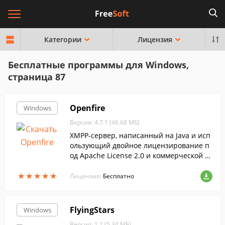
Категории
Лицензия
Бесплатные программы для Windows,
страница 87
Openfire
Windows
Версия: 4.7.1 (46.68 МБ)
XMPP-сервер, написанный на Java и исп
ользующий двойное лицензирование п
од Apache License 2.0 и коммерческой л
ицензией....
★
★
★
★
★
★
★
★
★
★
Лицензия:
Бесплатно
FlyingStars
Windows
Версия: 1.1 (5.34 МБ)