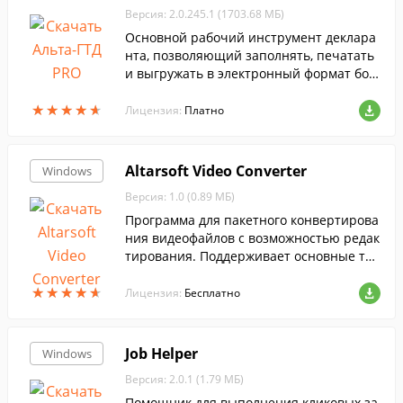
Версия: 2.0.245.1 (1703.68 МБ)
Основной рабочий инструмент деклара
нта, позволяющий заполнять, печатать
и выгружать в электронный формат бол
ее сотни документов, необходимых при
★
★
★
★
★
★
★
★
★
★
таможенном оформлении.
Лицензия:
Платно
Altarsoft Video Converter
Windows
Версия: 1.0 (0.89 МБ)
Программа для пакетного конвертирова
ния видеофайлов с возможностью редак
тирования. Поддерживает основные ти
пы файлов.
★
★
★
★
★
★
★
★
★
★
Лицензия:
Бесплатно
Job Helper
Windows
Версия: 2.0.1 (1.79 МБ)
Помощник для выполнения кликовых за