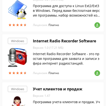
Программа для доступа к Linux Ext2/Ext3
в Windows. Перед вами бесплатная верс
ия программы, набор возможностей кот
орой ограничен.
★
★
★
★
★
★
★
★
★
★
Лицензия:
Платно
Internet Radio Recorder Software
Windows
Версия: 1.0 (17.21 МБ)
Internet Radio Recorder Software - это пр
остая программа для захвата и записи э
фира интернет радиостанций.
★
★
★
★
★
★
★
★
★
★
Лицензия:
Платно
Учет клиентов и продаж
Windows
Версия: 1.47
Программа учета клиентов и продаж. Уч