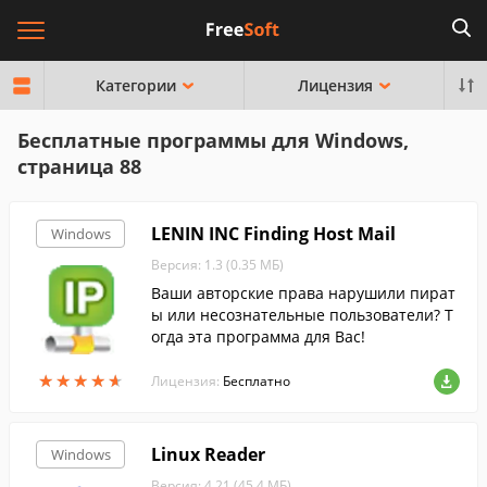
Категории
Лицензия
Бесплатные программы для Windows,
страница 88
LENIN INC Finding Host Mail
Windows
Версия: 1.3 (0.35 МБ)
Ваши авторские права нарушили пират
ы или несознательные пользователи? Т
огда эта программа для Вас!
★
★
★
★
★
★
★
★
★
★
Лицензия:
Бесплатно
Linux Reader
Windows
Версия: 4.21 (45.4 МБ)