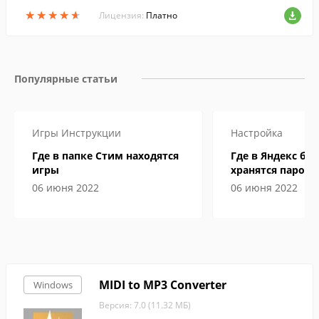
ера за считанные минуты!
★
★
★
★
★
★
★
★
★
★
Лицензия:
Платно
Популярные статьи
Игры
Инструкции
Настройка
Где в папке Стим находятся
Где в Яндекс бр
игры
хранятся пароли
06 июня 2022
06 июня 2022
MIDI to MP3 Converter
Windows
Версия: 7.0 (11.32 МБ)