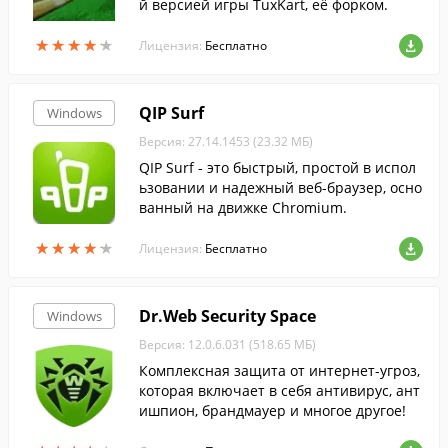
й версией игры TuxKart, её форком.
★
★
★
★
★
★
★
★
★
★
Лицензия:
Бесплатно
QIP Surf
Windows
Версия: 27.14.1453 (23.32 МБ)
QIP Surf - это быстрый, простой в испол
ьзовании и надежный веб-браузер, осно
ванный на движке Chromium.
★
★
★
★
★
★
★
★
★
★
Лицензия:
Бесплатно
Dr.Web Security Space
Windows
Версия: 12.0.6.031 (518.65 МБ)
Комплексная защита от интернет-угроз,
которая включает в себя антивирус, ант
ишпион, брандмауер и многое другое!