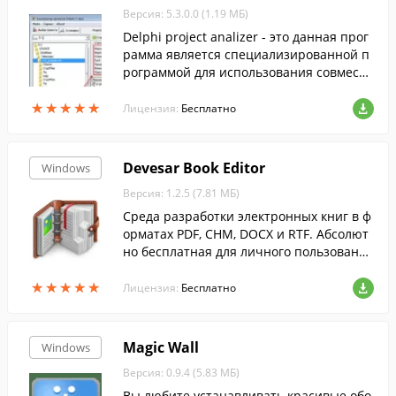
Версия: 5.3.0.0 (1.19 МБ)
Delphi project analizer - это данная прог
рамма является специализированной п
рограммой для использования совместн
о со средой разработки "Delphi" и предн
★
★
★
★
★
★
★
★
★
★
азначена для подсчета количесва форм,
Лицензия:
Бесплатно
модулей, строк, функций, процедур.
Devesar Book Editor
Windows
Версия: 1.2.5 (7.81 МБ)
Среда разработки электронных книг в ф
орматах PDF, CHM, DOCX и RTF. Абсолют
но бесплатная для личного пользовани
я.
★
★
★
★
★
★
★
★
★
★
Лицензия:
Бесплатно
Magic Wall
Windows
Версия: 0.9.4 (5.83 МБ)
Вы любите устанавливать красивые обо