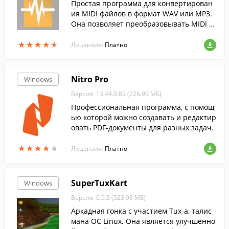
Простая программа для конвертирован
ия MIDI файлов в формат WAV или MP3.
Она позволяет преобразовывать MIDI ф
айлы в пакетном режиме.
★
★
★
★
★
★
★
★
★
★
Лицензия:
Платно
Nitro Pro
Windows
Версия: 13.44.0.89 (226.99 МБ)
Профессиональная программа, с помощ
ью которой можно создавать и редактир
овать PDF-документы для разных задач.
★
★
★
★
★
★
★
★
★
★
Лицензия:
Платно
SuperTuxKart
Windows
Версия: 0.9.3 (523.98 МБ)
Аркадная гонка с участием Tux-а, талис
мана ОС Linux. Она является улучшенно