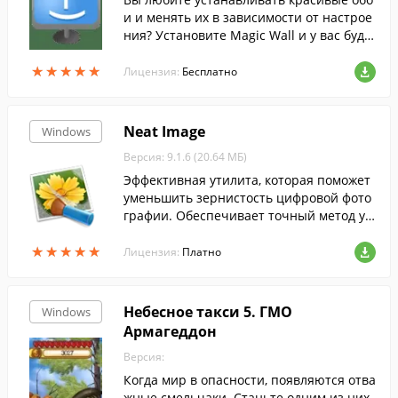
и и менять их в зависимости от настрое
ния? Установите Magic Wall и у вас буде
т лучшая программа для управления об
★
★
★
★
★
★
★
★
★
★
оями и каталог отличных обоев бесплат
Лицензия:
Бесплатно
но.
Neat Image
Windows
Версия: 9.1.6 (20.64 МБ)
Эффективная утилита, которая поможет
уменьшить зернистость цифровой фото
графии. Обеспечивает точный метод ум
еньшения "шума" на фотографии.
★
★
★
★
★
★
★
★
★
★
Лицензия:
Платно
Небесное такси 5. ГМО
Windows
Армагеддон
Версия:
Когда мир в опасности, появляются отва
жные смельчаки. Станьте одним из них,