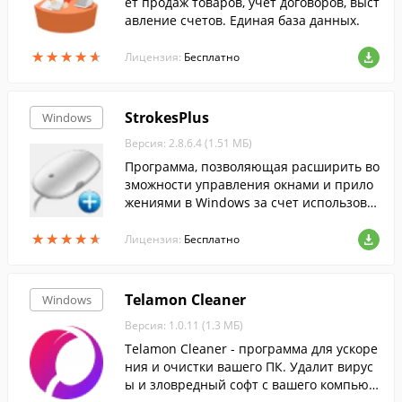
ет продаж товаров, учет договоров, выст
авление счетов. Единая база данных.
★
★
★
★
★
★
★
★
★
★
Лицензия:
Бесплатно
StrokesPlus
Windows
Версия: 2.8.6.4 (1.51 МБ)
Программа, позволяющая расширить во
зможности управления окнами и прило
жениями в Windows за счет использова
ния настраиваемых жестов мышью.
★
★
★
★
★
★
★
★
★
★
Лицензия:
Бесплатно
Telamon Cleaner
Windows
Версия: 1.0.11 (1.3 МБ)
Telamon Cleaner - программа для ускоре
ния и очистки вашего ПК. Удалит вирус
ы и зловредный софт с вашего компьют