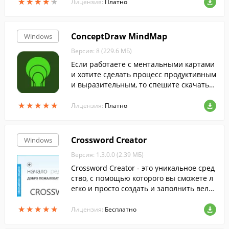
★
★
★
★
★
★
★
★
★
★
Лицензия:
Платно
ConceptDraw MindMap
Windows
Версия: 8 (229.6 МБ)
Если работаете с ментальными картами
и хотите сделать процесс продуктивным
и выразительным, то спешите скачать C
onceptDraw MINDMAP....
★
★
★
★
★
★
★
★
★
★
Лицензия:
Платно
Crossword Creator
Windows
Версия: 1.3.0.0 (2.39 МБ)
Crossword Creator - это уникальное сред
ство, с помощью которого вы сможете л
егко и просто создать и заполнить вели
колепные кроссворды прямо на экране!
★
★
★
★
★
★
★
★
★
★
Лицензия:
Бесплатно