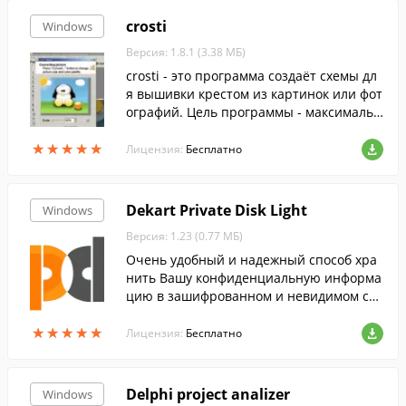
crosti
Windows
Версия: 1.8.1 (3.38 МБ)
crosti - это программа создаёт схемы дл
я вышивки крестом из картинок или фот
ографий. Цель программы - максимальн
о просто конвертировать графический
★
★
★
★
★
★
★
★
★
★
файл в схему для вышивания крестом. Д
Лицензия:
Бесплатно
ля этого в порграмме есть помощник.
Dekart Private Disk Light
Windows
Версия: 1.23 (0.77 МБ)
Очень удобный и надежный способ хра
нить Вашу конфиденциальную информа
цию в зашифрованном и невидимом сос
тоянии.
★
★
★
★
★
★
★
★
★
★
Лицензия:
Бесплатно
Delphi project analizer
Windows