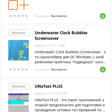
★
★
★
★
★
★
★
★
★
★
Лицензия:
Бесплатно
Underwater Clock Bubbles
Windows
Screensaver
Версия: 1.25 (2.1 МБ)
Underwater Clock Bubbles Screensaver - э
то скринсейвер для ОС Windows, с изоб
ражением приятных "подводных" часо
в.
★
★
★
★
★
★
★
★
★
★
Лицензия:
Бесплатно
UNeTest PLUS
Windows
Версия: 1.0.1 (0.72 МБ)
UNeTest PLUS - это пакет приложений, к
оторый предназначен для подготовки и
проведения сетевых тестирований по т