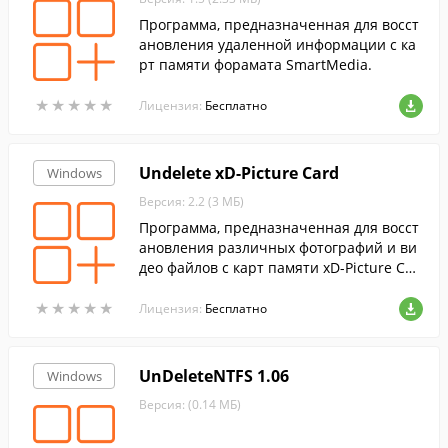
Программа, предназначенная для восст
ановления удаленной информации с ка
рт памяти форамата SmartMedia.
★
★
★
★
★
★
★
★
★
★
Лицензия:
Бесплатно
Undelete xD-Picture Card
Windows
Версия: 2.2 (3 МБ)
Программа, предназначенная для восст
ановления различных фотографий и ви
део файлов с карт памяти xD-Picture Car
d.
★
★
★
★
★
★
★
★
★
★
Лицензия:
Бесплатно
UnDeleteNTFS 1.06
Windows
Версия: (0.14 МБ)