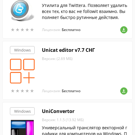
Утилита для Twittera. Позволяет удалить
всех тех, кто вас не followit взаимно. Вы
полняет быстро рутинные действия.
★
★
★
★
★
★
★
★
★
★
Лицензия:
Бесплатно
Unicat editor v7.7 СНГ
Windows
Версия: (2.69 МБ)
★
★
★
★
★
★
★
★
★
★
Лицензия:
Бесплатно
UniConvertor
Windows
Версия: 1.1.5 (13.92 МБ)
Универсальный транслятор векторной г
рафики для компьютеров на Windows. П