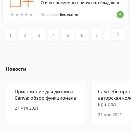
О и всевозможных вирусов, обладающи
й также возможностью восстановления
★
★
★
★
★
★
★
★
★
★
реестра.
Лицензия:
Бесплатно
1
2
3
4
5
6
7
8
9
Новости
Приложение для дизайна
Сам себе прог
Canva: обзор функционала
авторская кол
Ершова
27 мая 2021
27 мая 2021