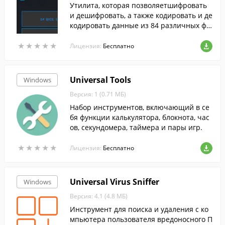
Утилита, которая позволяетшифровать
и дешифровать, а также кодировать и де
кодировать данные из 84 различных фо
рматов.
★
★
★
★
★
★
★
★
★
★
Лицензия:
Бесплатно
Universal Tools
Windows
Версия: 1 (0.71 МБ)
Набор инструментов, включающий в се
бя функции калькулятора, блокнота, час
ов, секундомера, таймера и пары игр.
★
★
★
★
★
★
★
★
★
★
Лицензия:
Бесплатно
Universal Virus Sniffer
Windows
Версия: 4.1 (4.8 МБ)
Инструмент для поиска и удаления с ко
мпьютера пользователя вредоносного П