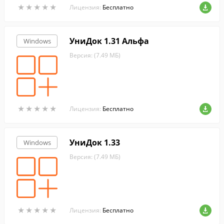
★
★
★
★
★
★
★
★
★
★
ом и том же коде.
Лицензия:
Бесплатно
УниДок 1.31 Альфа
Windows
Версия: (7.49 МБ)
★
★
★
★
★
★
★
★
★
★
Лицензия:
Бесплатно
УниДок 1.33
Windows
Версия: (7.49 МБ)
★
★
★
★
★
★
★
★
★
★
Лицензия:
Бесплатно