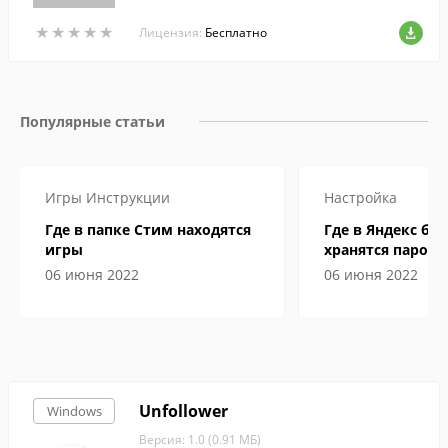
еории ЛЮБОГО предмета в локальных с
★
★
★
★
★
★
★
★
★
★
етях учебных заведений с возможность
Лицензия:
Бесплатно
ю НАБЛЮДАТЬ во время тестирования з
а ходом работы тестируемых В РЕЖИМЕ
РЕАЛЬНОГО ВРЕМЕНИ.
Популярные статьи
Игры
Инструкции
Настройка
Где в папке Стим находятся
Где в Яндекс бр
игры
хранятся пароли
06 июня 2022
06 июня 2022
Unfollower
Windows
Версия: 1.0 (0.91 МБ)