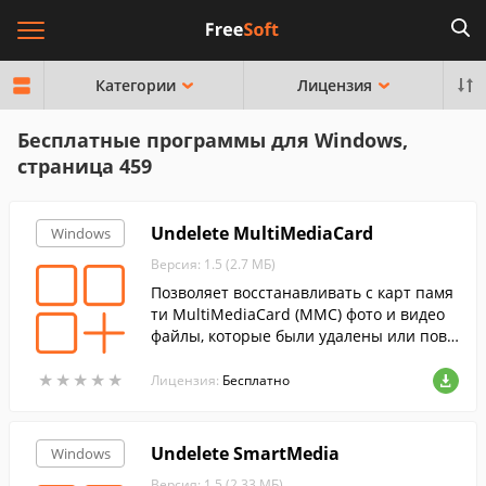
Категории
Лицензия
Бесплатные программы для Windows,
страница 459
Undelete MultiMediaCard
Windows
Версия: 1.5 (2.7 МБ)
Позволяет восстанавливать с карт памя
ти MultiMediaCard (MMC) фото и видео
файлы, которые были удалены или повр
еждены....
★
★
★
★
★
★
★
★
★
★
Лицензия:
Бесплатно
Undelete SmartMedia
Windows
Версия: 1.5 (2.33 МБ)