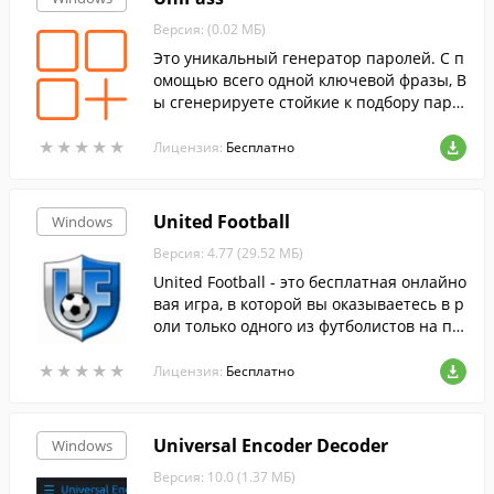
Версия: (0.02 МБ)
Это уникальный генератор паролей. С п
омощью всего одной ключевой фразы, В
ы сгенерируете стойкие к подбору паро
ли, для всех ваших почтовых ящиков, ic
★
★
★
★
★
★
★
★
★
★
q, ftp и т.д.
Лицензия:
Бесплатно
United Football
Windows
Версия: 4.77 (29.52 МБ)
United Football - это бесплатная онлайно
вая игра, в которой вы оказываетесь в р
оли только одного из футболистов на по
ле.
★
★
★
★
★
★
★
★
★
★
Лицензия:
Бесплатно
Universal Encoder Decoder
Windows
Версия: 10.0 (1.37 МБ)