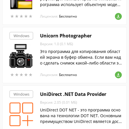
рограмма использует объектную модель
SK2 для преобразования файлов из одн
★
★
★
★
★
★
★
★
★
★
ого формата в другой.
Лицензия:
Бесплатно
Unicorn Photographer
Windows
Версия: 1.0 (0.1 МБ)
Это программа для копирования област
ей экрана в буфер обмена. Если вам над
о сделать снимок какой–либо области эк
рана, просто удерживая клавиши Shift +
★
★
★
★
★
★
★
★
★
★
Ctrl + Alt.
Лицензия:
Бесплатно
UniDirect .NET Data Provider
Windows
Версия: 2.05 (0.01 МБ)
UniDirect DOT NET - это программа осно
вана на технологии DOT NET. Основным
преимуществом UniDirect является дост
уп к разным серверам баз данных в одн