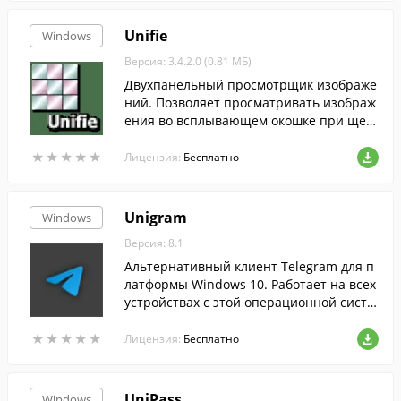
Unifie
Windows
Версия: 3.4.2.0 (0.81 МБ)
Двухпанельный просмотрщик изображе
ний. Позволяет просматривать изображ
ения во всплывающем окошке при щел
чке на миниатюру.
★
★
★
★
★
★
★
★
★
★
Лицензия:
Бесплатно
Unigram
Windows
Версия: 8.1
Альтернативный клиент Telegram для п
латформы Windows 10. Работает на всех
устройствах с этой операционной систе
мой, включая Xbox One и Holo Lens.
★
★
★
★
★
★
★
★
★
★
Лицензия:
Бесплатно
UniPass
Windows