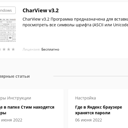
CharView v3.2
indows
CharView v3.2 Программа предназначена для вставк
просмотреть все символы шрифта (ASCII или Unicode)
и HTML-entity в любое приложение).
★
★
★
★
★
★
★
★
Лицензия:
Бесплатно
лярные статьи
гры
Инструкции
Настройка
е в папке Стим находятся
Где в Яндекс браузере
гры
хранятся пароли
 июня 2022
06 июня 2022