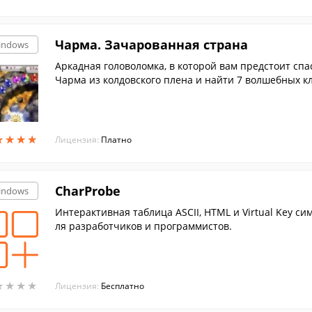
Чарма. Зачарованная страна
indows
Аркадная головоломка, в которой вам предстоит сп
Чарма из колдовского плена и найти 7 волшебных к
будут жить счастливо и свободно.
★
★
★
★
★
★
★
★
Лицензия:
Платно
CharProbe
indows
Интерактивная таблица ASCII, HTML и Virtual Key си
ля разработчиков и программистов.
★
★
★
★
★
★
★
★
Лицензия:
Бесплатно