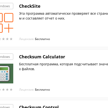
CheckSite
indows
Эта программа автоматически проверяет все стран
м и составляет отчет о них.
★
★
★
★
★
★
★
★
Лицензия:
Бесплатно
Checksum Calculator
indows
Бесплатная программа, которая подсчитывает знач
х файлов.
★
★
★
★
★
★
★
★
Лицензия:
Бесплатно
Checksum Control
indows