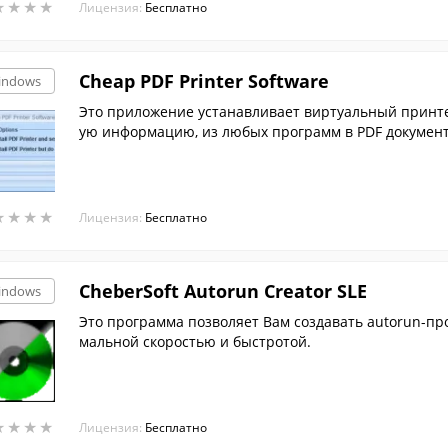
★
★
★
★
★
★
★
★
Лицензия:
Бесплатно
Cheap PDF Printer Software
indows
Это приложение устанавливает виртуальный принте
ую информацию, из любых программ в PDF докумен
★
★
★
★
★
★
★
★
Лицензия:
Бесплатно
CheberSoft Autorun Creator SLE
indows
Это программа позволяет Вам создавать autorun-пр
мальной скоростью и быстротой.
★
★
★
★
★
★
★
★
Лицензия:
Бесплатно