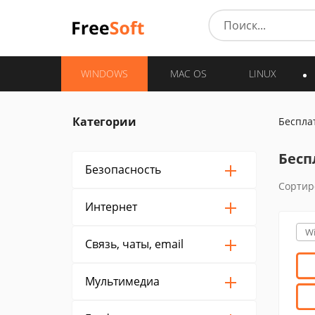
WINDOWS
MAC OS
LINUX
Категории
Беспла
Бесп
Безопасность
Сортир
Интернет
W
Связь, чаты, email
Мультимедиа