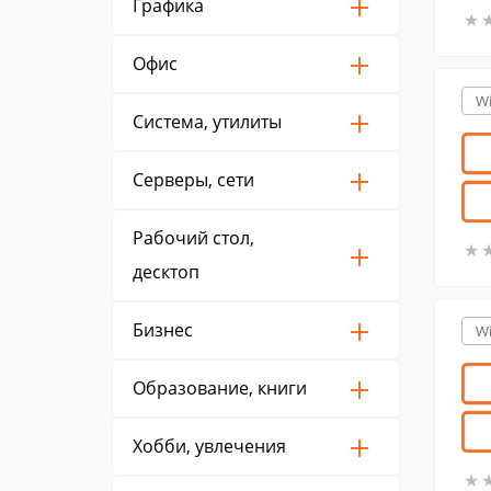
Графика
★
★
Офис
W
Система, утилиты
Серверы, сети
Рабочий стол,
★
★
десктоп
Бизнес
W
Образование, книги
Хобби, увлечения
★
★