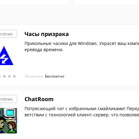
Часы призрака
indows
Прикольные часики для Windows. Украсят ваш компь
еревода времени.
★
★
★
★
★
★
★
★
Лицензия:
Бесплатно
ChatRoom
indows
Потрясающий чат с избранными смайликами! Передай
ветствии с технологией клиент-сервер, что позвол
раммы.