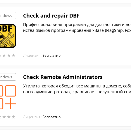
Check and repair DBF
indows
Профессиональная программа для диагностики и восстановления поврежденных DBF-файлов семе
йства языков программирования xBase (FlagShip, FoxBas
Visual FoxPro)
★
★
★
★
★
★
★
★
Лицензия:
Бесплатно
Check Remote Administrators
indows
Утилита, которая обходит все машины в домене, соб
ьных администраторах, сравнивает полученный спи
тветствий шаблону.
★
★
★
★
★
★
★
★
Лицензия:
Бесплатно