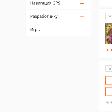
Навигация GPS
Разработчику
W
Игры
★
★
W
★
★