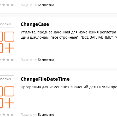
★
★
★
★
★
★
★
★
Лицензия:
Бесплатно
ChangeCase
indows
Утилита, предназначенная для изменения регистра
щим шаблонам: "все строчные", "ВСЕ ЗАГЛАВНЫЕ", "С
ой".
★
★
★
★
★
★
★
★
Лицензия:
Бесплатно
ChangeFileDateTime
indows
Программа для изменения значений даты и/или врем
★
★
★
★
★
★
★
★
Лицензия:
Бесплатно