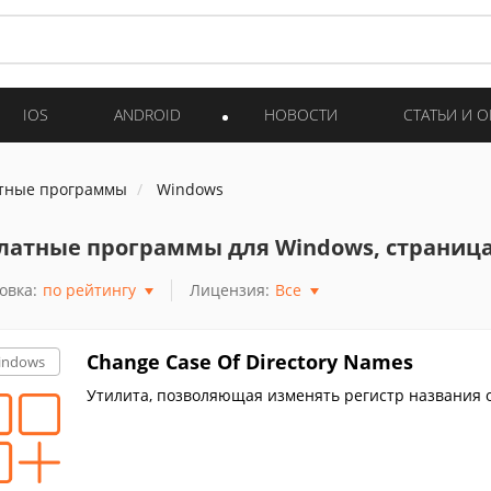
IOS
ANDROID
НОВОСТИ
СТАТЬИ И 
тные программы
Windows
латные программы для Windows, страница
овка:
по рейтингу
Лицензия:
Все
Change Case Of Directory Names
indows
Утилита, позволяющая изменять регистр названия о