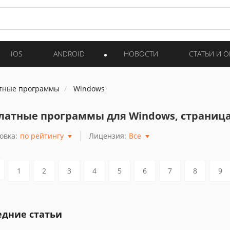
IOS
ANDROID
НОВОСТИ
СТАТЬИ И 
тные программы
Windows
латные программы для Windows, страница
овка:
по рейтингу
Лицензия:
Все
1
2
3
4
5
6
7
8
9
едние статьи