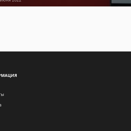
РМАЦИЯ
ты
а