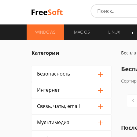
WINDOWS
MAC OS
LINUX
Категории
Беспла
Бесп
Безопасность
Сортир
Интернет
Связь, чаты, email
Мультимедиа
Посл