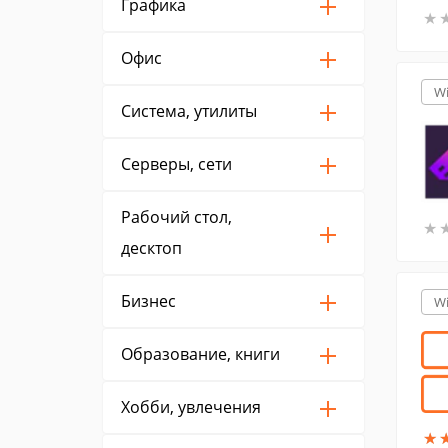
Графика
★
★
Офис
W
Система, утилиты
Серверы, сети
Рабочий стол,
★
★
десктоп
Бизнес
W
Образование, книги
Хобби, увлечения
★
★