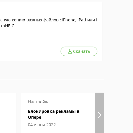
сную копию важных файлов сiPhone, iPad или i
таHEIC.
Скачать
Настройка
Настройка
Блокировка рекламы в
Гугл хром
Опере
страницы
04 июня 2022
04 июня 2