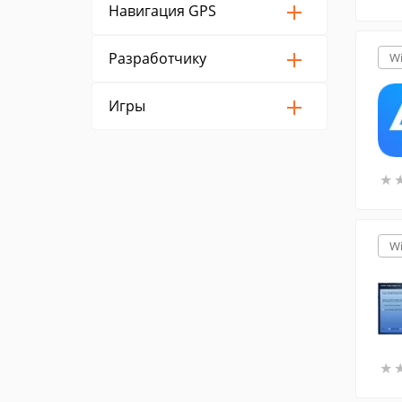
Навигация GPS
Разработчику
W
Игры
★
★
W
★
★