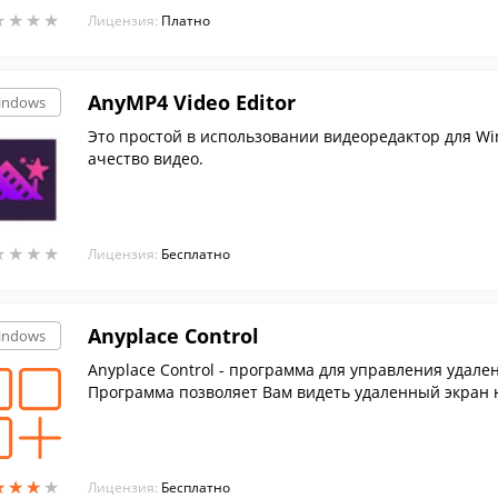
★
★
★
★
★
★
★
★
Лицензия:
Платно
AnyMP4 Video Editor
indows
Это простой в использовании видеоредактор для Wi
ачество видео.
★
★
★
★
★
★
★
★
Лицензия:
Бесплатно
Anyplace Control
indows
Anyplace Control - программа для управления удал
Программа позволяет Вам видеть удаленный экран 
использовать вашу клавиатуру и мышь для управле
★
★
★
★
★
★
★
★
Лицензия:
Бесплатно