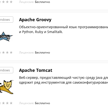
★
★
★
★
★
★
★
★
Лицензия:
Бесплатно
Apache Groovy
indows
Объектно-ориентированный язык программирования
и Python, Ruby и Smalltalk.
★
★
★
★
★
★
★
★
Лицензия:
Бесплатно
Apache Tomcat
indows
Веб-сервер, предоставляющий чистую среду Java для
одержит ряд инструментов для самоконфигурирован
★
★
★
★
★
★
★
★
Лицензия:
Бесплатно