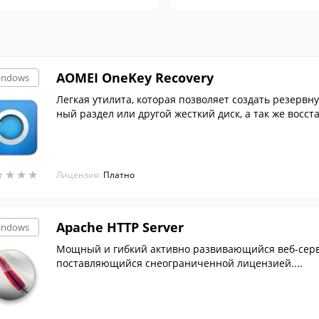
AOMEI OneKey Recovery
indows
Легкая утилита, которая позволяет создать резерв
ный раздел или другой жесткий диск, а так же восст
★
★
★
★
★
★
★
★
Лицензия:
Платно
Apache HTTP Server
indows
Мощный и гибкий активно развивающийся веб-сер
поставляющийся снеограниченной лицензией....