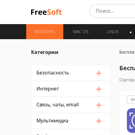
WINDOWS
MAC OS
LINUX
Категории
Беспла
Бесп
Безопасность
Сортир
Интернет
W
Связь, чаты, email
Мультимедиа