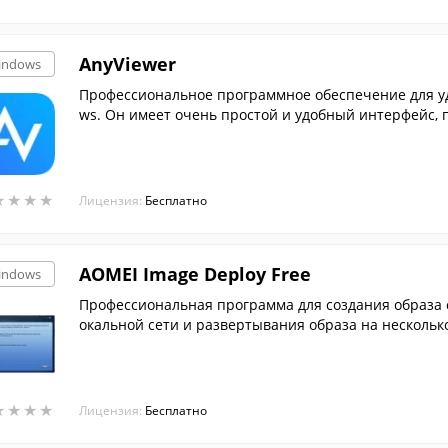
AnyViewer
indows
Профессиональное программное обеспечение для уд
ws. Он имеет очень простой и удобный интерфейс, п
★
★
★
★
★
★
★
★
Лицензия:
Бесплатно
AOMEI Image Deploy Free
indows
Профессиональная программа для создания образа с
окальной сети и развертывания образа на нескольк
★
★
★
★
★
★
★
★
Лицензия:
Бесплатно