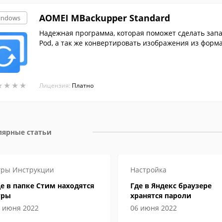
AOMEI MBackupper Standard
indows
Надежная программа, которая поможет сделать запа
Pod, а так же конвертировать изображения из форма
★
★
★
★
★
★
★
★
Лицензия:
Платно
лярные статьи
гры
Инструкции
Настройка
е в папке Стим находятся
Где в Яндекс браузере
гры
хранятся пароли
 июня 2022
06 июня 2022