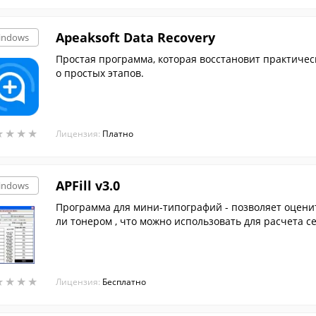
Apeaksoft Data Recovery
indows
Простая программа, которая восстановит практичес
о простых этапов.
★
★
★
★
★
★
★
★
Лицензия:
Платно
APFill v3.0
indows
Программа для мини-типографий - позволяет оцени
ли тонером , что можно использовать для расчета с
ста тонером при п...
★
★
★
★
★
★
★
★
Лицензия:
Бесплатно