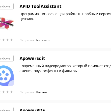
APID ToolAssistant
indows
Программа, позволяющая работать пробным версиям
цензию.
★
★
★
★
★
★
★
★
Лицензия:
Бесплатно
ApowerEdit
indows
Современный видеоредактор, который поможет созда
ажения, звук, эффекты и фильтры.
★
★
★
★
★
★
★
★
Лицензия:
Платно
ApowerPDF
indows