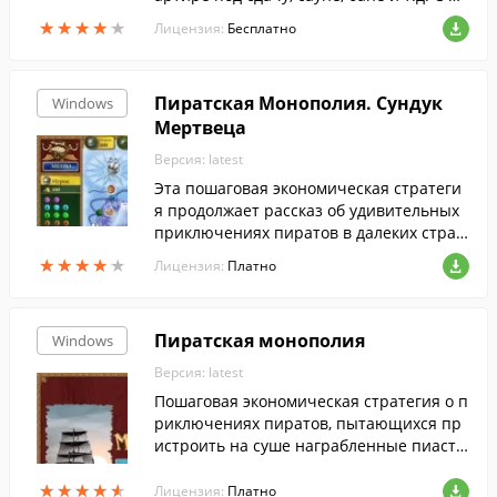
мощью неё можно вести учёт, бронь, пр
★
★
★
★
★
★
★
★
★
★
Лицензия:
Бесплатно
инимать оплату и многое другое.
Пиратская Монополия. Сундук
Windows
Мертвеца
Версия: latest
Эта пошаговая экономическая стратеги
я продолжает рассказ об удивительных
приключениях пиратов в далеких стран
ах.
★
★
★
★
★
★
★
★
★
★
Лицензия:
Платно
Пиратская монополия
Windows
Версия: latest
Пошаговая экономическая стратегия о п
риключениях пиратов, пытающихся пр
истроить на суше награбленные пиастр
ы. Играть можно с компьютерными про
★
★
★
★
★
★
★
★
★
★
тивниками или с компанией друзей. Ка
Лицензия:
Платно