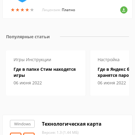
а передачи данных и сохранения анони
★
★
★
★
★
★
★
★
★
★
мности в сети....
Лицензия:
Платно
Популярные статьи
Игры
Инструкции
Настройка
Где в папке Стим находятся
Где в Яндекс бр
игры
хранятся пароли
06 июня 2022
06 июня 2022
Технологическая карта
Windows
Версия: 1.3 (1.44 МБ)