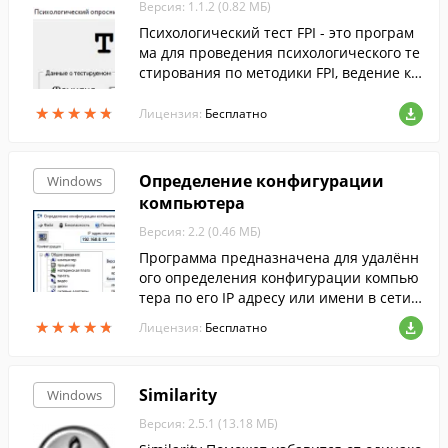
Версия: 1.1.2 (0.82 МБ)
Психологический тест FPI - это програм
ма для проведения психологического те
стирования по методики FPI, ведение ка
ртотеки тестируемых, сохранение и печ
★
★
★
★
★
★
★
★
★
★
ать результатов.
Лицензия:
Бесплатно
Определение конфигурации
Windows
компьютера
Версия: 2.2 (0.46 МБ)
Программа предназначена для удалённ
ого определения конфигурации компью
тера по его IP адресу или имени в сети
(используется WMI).
★
★
★
★
★
★
★
★
★
★
Лицензия:
Бесплатно
Similarity
Windows
Версия: 2.5.1 (13.18 МБ)