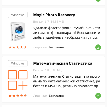
ждому игроку дается одинаковый начал
ьный капитал.
Magic Photo Recovery
Windows
Версия: 6.7 (14.84 МБ)
Удалили фотографию? Случайно очисти
ли память фотоаппарата? Восстановите
любые удалённые изображения с помо
щью Magic Photo Recovery всего за четы
★
★
★
★
★
★
★
★
★
★
ре простых шага! Программа восстанав
Лицензия:
Бесплатно
ливает данные с любого носителя инфо
рмации.
Математическая Статистика
Windows
Версия: 1.0 (0.08 МБ)
Математическая Статистика - эта прогр
амма по математической статистике, ра
ботает в MS-DOS, реально помогает про
верить / написать работу.
★
★
★
★
★
★
★
★
★
★
Лицензия:
Бесплатно