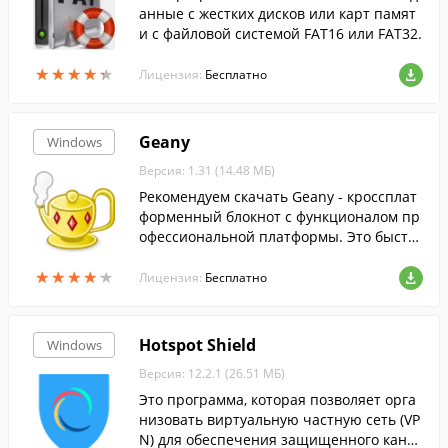
анные с жестких дисков или карт памят
и с файловой системой FAT16 или FAT32.
★
★
★
★
★
★
★
★
★
★
Лицензия:
Бесплатно
Geany
Windows
Версия: 1.31 (14.48 МБ)
Рекомендуем скачать Geany - кроссплат
форменный блокнот с функционалом пр
офессиональной платформы. Это быстр
ый, лёгковесный и бесплатный IDE реда
★
★
★
★
★
★
★
★
★
★
ктор....
Лицензия:
Бесплатно
Hotspot Shield
Windows
Версия: 12.2.1 (26.51 МБ)
Это программа, которая позволяет орга
низовать виртуальную частную сеть (VP
N) для обеспечения защищенного канал