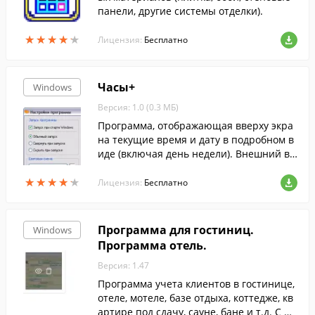
панели, другие системы отделки).
★
★
★
★
★
★
★
★
★
★
Лицензия:
Бесплатно
Часы+
Windows
Версия: 1.0 (0.3 МБ)
Программа, отображающая вверху экра
на текущие время и дату в подробном в
иде (включая день недели). Внешний ви
д настраивается.
★
★
★
★
★
★
★
★
★
★
Лицензия:
Бесплатно
Программа для гостиниц.
Windows
Программа отель.
Версия: 1.47
Программа учета клиентов в гостинице,
отеле, мотеле, базе отдыха, коттедже, кв
артире под сдачу, сауне, бане и т.д. С по