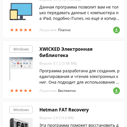
Данная программа позволит вам не тол
ько передавать данные с компьютера н
а iPad, подобно iTunes, но ещё и копиро
вать видео и музыку с iPad на компьюте
★
★
★
★
★
★
★
★
★
★
р, так же как и копировать файлы в библ
Лицензия:
Платно
иотеку iTunes.
XWICKED Электронная
Windows
библиотека
Версия: 0.1.2 (5.98 МБ)
Программа разработана для создания, р
едактирования и чтения электронных к
ниг. Она подходит для использования д
ля работы с большим количеством доку
★
★
★
★
★
★
★
★
★
★
Лицензия:
Бесплатно
ментов с несложным содержанием.
Hetman FAT Recovery
Windows
Версия: 2.6 (13.9 МБ)
Эта программа поможет восстановить д