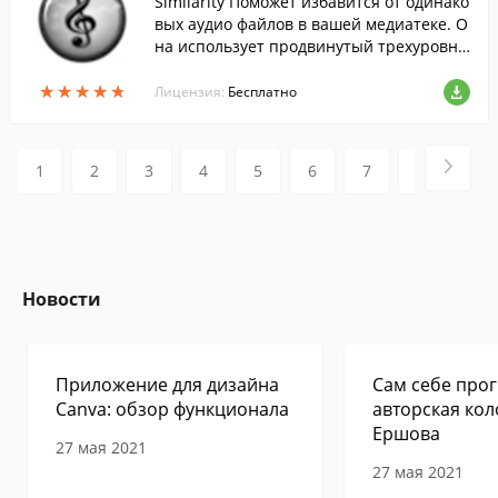
Similarity Поможет избавится от одинако
вых аудио файлов в вашей медиатеке. О
на использует продвинутый трехуровне
вый а…
★
★
★
★
★
★
★
★
★
★
Лицензия:
Бесплатно
1
2
3
4
5
6
7
8
9
Новости
Приложение для дизайна
Сам себе прог
Canva: обзор функционала
авторская кол
Ершова
27 мая 2021
27 мая 2021