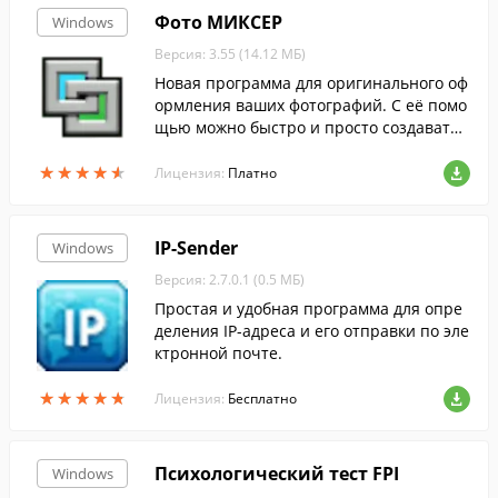
Фото МИКСЕР
Windows
Версия: 3.55 (14.12 МБ)
Новая программа для оригинального оф
ормления ваших фотографий. С её помо
щью можно быстро и просто создавать
яркие, необычные и эффектные композ
★
★
★
★
★
★
★
★
★
★
иции.
Лицензия:
Платно
IP-Sender
Windows
Версия: 2.7.0.1 (0.5 МБ)
Простая и удобная программа для опре
деления IP-адреса и его отправки по эле
ктронной почте.
★
★
★
★
★
★
★
★
★
★
Лицензия:
Бесплатно
Психологический тест FPI
Windows