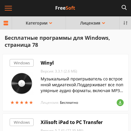
Категории
Лицензия
Бесплатные программы для Windows,
страница 78
Winyl
Windows
Версия: 3.3.1 (2.6 МБ)
Музыкальный проигрыватель со встрое
нной медиатекой.Поддерживает все поп
улярные аудио форматы, включая MP3,
OGG, WMA, AAC, M4A, MPC, APE, FLAC и д
★
★
★
★
★
★
★
★
★
★
р.
Лицензия:
Бесплатно
Xilisoft iPad to PC Transfer
Windows
Версия: 5.7.41 (77.35 МБ)