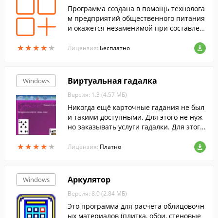
Программа создана в помощь технолога
м предприятий общественного питания
и окажется незаменимой при составлен
ии технологических карт и калькуляцио
★
★
★
★
★
★
★
★
★
★
нных карточек блюд и кулинарных изде
Лицензия:
Бесплатно
лий.
Виртуальная гадалка
Windows
Версия: 1.3 (4.57 МБ)
Никогда ещё карточные гадания не был
и такими доступными. Для этого не нуж
но заказывать услуги гадалки. Для этого
не нужно знать значения карт. Для этог
★
★
★
★
★
★
★
★
★
★
о даже не нужны карты.
Лицензия:
Платно
Аркулятор
Windows
Версия: 8.0 (2.84 МБ)
Это программа для расчета облицовочн
ых материалов (плитка, обои, стеновые