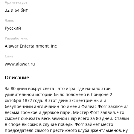
Архитектура
32 и 64 бит
Язык
Русский
Разработчик
Alawar Entertainment, Inc
Сайт
www.alawar.ru
Описание
За 80 дней вокруг света - это игра, где начало этой
удивительной истории было положено в Лондоне 2
октября 1872 года. В этот день эксцентричный и
безупречный англичанин по имени Филеас Фогг заключил
весьма громкое и дерзкое пари. Мистер Фогг заявил, что
сможет объехать весь земной шар всего за 80 дней. Ставки
в споре высоки: в случае победы Фогг займет место
председателя самого престижного клуба джентльменов, ну