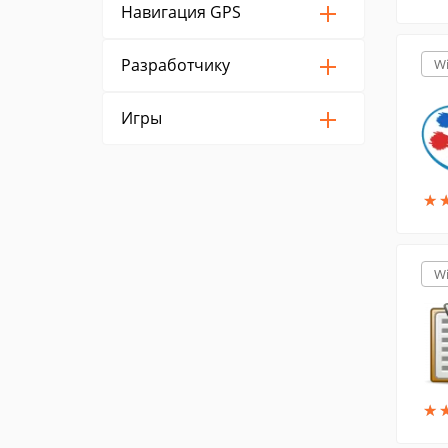
Навигация GPS
Разработчику
W
Игры
★
★
W
★
★