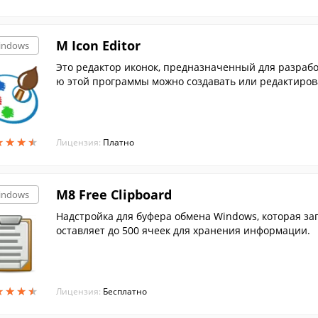
M Icon Editor
indows
Это редактор иконок, предназначенный для разраб
ю этой программы можно создавать или редактиров
★
★
★
★
★
★
★
★
Лицензия:
Платно
M8 Free Clipboard
indows
Надстройка для буфера обмена Windows, которая зап
оставляет до 500 ячеек для хранения информации.
★
★
★
★
★
★
★
★
Лицензия:
Бесплатно