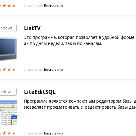
★
★
★
★
★
★
★
★
Лицензия:
Бесплатно
ListTV
indows
Это программа, которая позволяет в удобной форме
ак по дням недели, так и по каналам.
★
★
★
★
★
★
★
★
Лицензия:
Бесплатно
LiteEditSQL
indows
Программа является компактным редактором базы д
Позволяет просматривать и редактировать базы да
ать количество загружаемых записей.
★
★
★
★
★
★
★
★
Лицензия:
Бесплатно