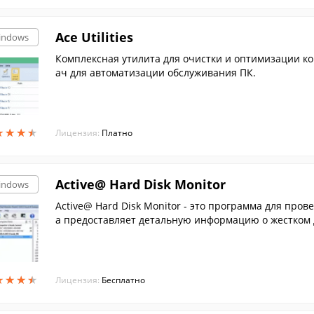
Ace Utilities
indows
Комплексная утилита для очистки и оптимизации к
ач для автоматизации обслуживания ПК.
★
★
★
★
★
★
★
★
Лицензия:
Платно
Active@ Hard Disk Monitor
indows
Active@ Hard Disk Monitor - это программа для пров
а предоставляет детальную информацию о жестком д
уры и S.M.A.R.T. показателями.
★
★
★
★
★
★
★
★
Лицензия:
Бесплатно