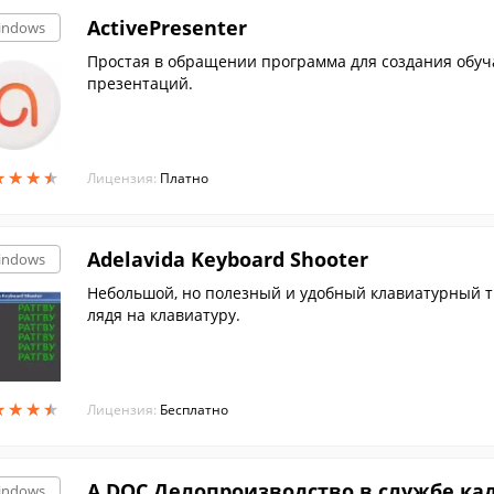
ActivePresenter
indows
Простая в обращении программа для создания обу
презентаций.
★
★
★
★
★
★
★
★
Лицензия:
Платно
Adelavida Keyboard Shooter
indows
Небольшой, но полезный и удобный клавиатурный тр
лядя на клавиатуру.
★
★
★
★
★
★
★
★
Лицензия:
Бесплатно
A.DOC Делопроизводство в службе ка
indows