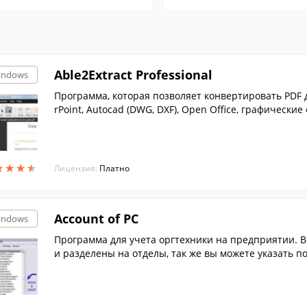
Able2Extract Professional
indows
Программа, которая позволяет конвертировать PDF 
rPoint, Autocad (DWG, DXF), Open Office, графические ф
★
★
★
★
★
★
★
★
Лицензия:
Платно
Account of PC
indows
Программа для учета оргтехники на предприятии. В
и разделены на отделы, так же вы можете указать по