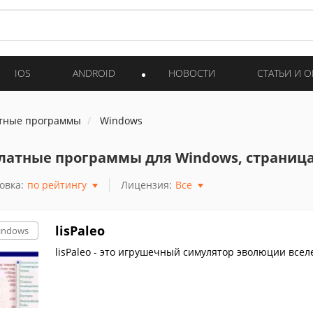
IOS
ANDROID
НОВОСТИ
СТАТЬИ И 
тные программы
Windows
латные программы для Windows, страница
овка:
по рейтингу
Лицензия:
Все
lisPaleo
indows
lisPaleo - это игрушечный симулятор эволюции всел