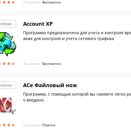
★
★
★
★
★
★
★
★
Лицензия:
Бесплатно
Account XP
indows
Программа прeдназначена для учета и контроля вр
акже для контроля и учета сетевого трафика
★
★
★
★
★
★
★
★
Лицензия:
Бесплатно
ACe Файловый нож
indows
Программа, с помощью которой вы сможете легко раз
о воедино.
★
★
★
★
★
★
★
★
Лицензия:
Платно