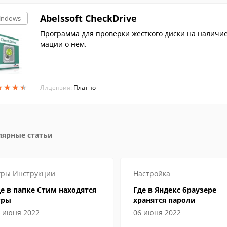
Abelssoft CheckDrive
indows
Программа для проверки жесткого диски на наличие
мации о нем.
★
★
★
★
★
★
★
★
Лицензия:
Платно
лярные статьи
гры
Инструкции
Настройка
е в папке Стим находятся
Где в Яндекс браузере
гры
хранятся пароли
 июня 2022
06 июня 2022