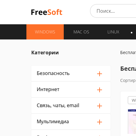
WINDOWS
MAC OS
LINUX
Категории
Беспла
Бесп
Безопасность
Сортир
Интернет
W
Связь, чаты, email
Мультимедиа