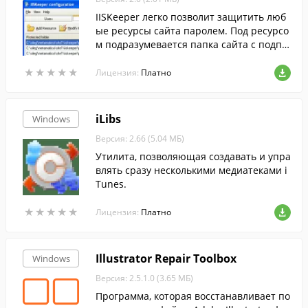
IISKeeper легко позволит защитить люб
ые ресурсы сайта паролем. Под ресурсо
м подразумевается папка сайта с подпа
пками и файлами или отдельные файл
★
★
★
★
★
★
★
★
★
★
ы.
Лицензия:
Платно
iLibs
Windows
Версия: 2.66 (5.04 МБ)
Утилита, позволяющая создавать и упра
влять сразу несколькими медиатеками i
Tunes.
★
★
★
★
★
★
★
★
★
★
Лицензия:
Платно
Illustrator Repair Toolbox
Windows
Версия: 2.5.1.0 (3.65 МБ)
Программа, которая восстанавливает по