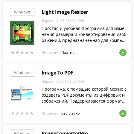
Light Image Resizer
Windows
Версия: 5.1.4.1 (8.07 МБ)
Простая и удобная программа для изме
нения размера и конвертирования изоб
ражений, предназначенная для компью
теров на Windows.
★
★
★
★
★
★
★
★
★
★
Лицензия:
Платно
Image To PDF
Windows
Версия: 3.6.0.0 (2.89 МБ)
Программа, с помощью которой можно с
оздавать PDF документы из цифровых и
зображений. Поддерживаются форматы
BMP, WBMP, JPEG, PNG, TIF, GIF, PSD, ICO,
★
★
★
★
★
★
★
★
★
★
PCX, TGA, JP2 и пр.
Лицензия:
Бесплатно
ImageConverterPro
Windows