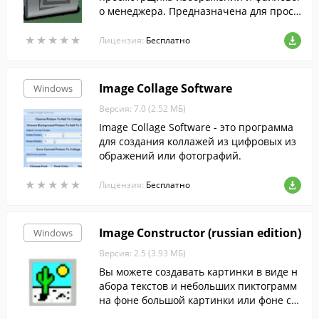
о менеджера. Предназначена для просм
отра неупорядоченных изображений из
★
★
★
★
★
★
★
★
★
★
списка каталогов.
Лицензия:
Бесплатно
Image Collage Software
Windows
Версия: 7.0 (2.52 МБ)
Image Collage Software - это программа
для создания коллажей из цифровых из
ображений или фотографий.
★
★
★
★
★
★
★
★
★
★
Лицензия:
Бесплатно
Image Constructor (russian edition)
Windows
Версия: 2.5 (3.93 МБ)
Вы можете создавать картинки в виде н
абора текстов и небольших пиктограмм
на фоне большой картинки или фоне с г
радиентной заливкой и сохранять их в г