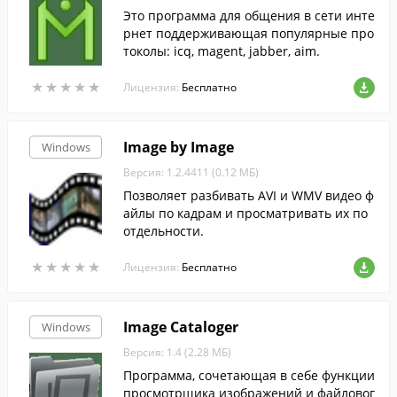
Это программа для общения в сети инте
рнет поддерживающая популярные про
токолы: icq, magent, jabber, aim.
★
★
★
★
★
★
★
★
★
★
Лицензия:
Бесплатно
Image by Image
Windows
Версия: 1.2.4411 (0.12 МБ)
Позволяет разбивать AVI и WMV видео ф
айлы по кадрам и просматривать их по
отдельности.
★
★
★
★
★
★
★
★
★
★
Лицензия:
Бесплатно
Image Cataloger
Windows
Версия: 1.4 (2.28 МБ)
Программа, сочетающая в себе функции
просмотрщика изображений и файловог