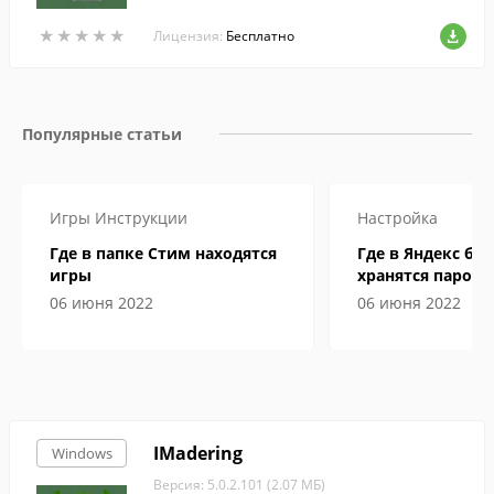
бмениваться текстовыми сообщениями,
★
★
★
★
★
★
★
★
★
★
фотографиями и файлами.
Лицензия:
Бесплатно
Популярные статьи
Игры
Инструкции
Настройка
Где в папке Стим находятся
Где в Яндекс бр
игры
хранятся пароли
06 июня 2022
06 июня 2022
IMadering
Windows
Версия: 5.0.2.101 (2.07 МБ)