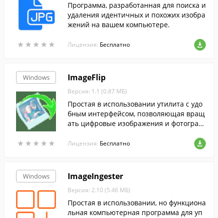
Программа, разработанная для поиска и
удаления идентичных и похожих изобра
жений на вашем компьютере.
★
★
★
★
★
★
★
★
★
★
Лицензия:
Бесплатно
ImageFlip
Windows
Версия: 1.1 (0.87 МБ)
Простая в использовании утилита с удо
бным интерфейсом, позволяющая вращ
ать цифровые изображения и фотограф
ии.
★
★
★
★
★
★
★
★
★
★
Лицензия:
Бесплатно
ImageIngester
Windows
Версия: 2.10 (5.46 МБ)
Простая в использовании, но функциона
льная компьютерная программа для уп