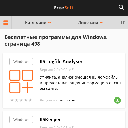
Категории
Лицензия
Бесплатные программы для Windows,
страница 498
IIS Logfile Analyser
Windows
Версия: 2.6 (0.05 МБ)
Утилита, анализирующая IIS лог-файлы,
и предоставляющая информацию о ваш
ем сайте.
★
★
★
★
★
★
★
★
★
★
Лицензия:
Бесплатно
IISKeeper
Windows
Версия: 2.0 (2.01 МБ)