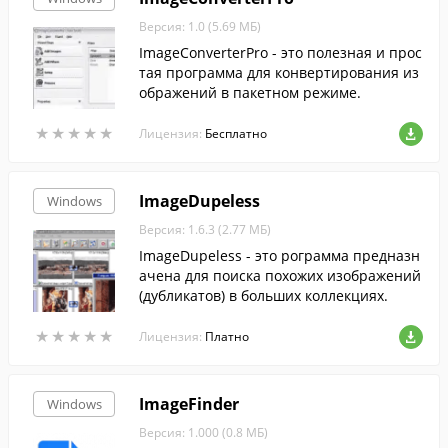
Версия: 1.0 (5.69 МБ)
ImageConverterPro - это полезная и прос
тая программа для конвертирования из
ображений в пакетном режиме.
★
★
★
★
★
★
★
★
★
★
Лицензия:
Бесплатно
ImageDupeless
Windows
Версия: 1.6.3 (2.77 МБ)
ImageDupeless - это рограмма предназн
ачена для поиска похожих изображений
(дубликатов) в больших коллекциях.
★
★
★
★
★
★
★
★
★
★
Лицензия:
Платно
ImageFinder
Windows
Версия: 1.000 (0.8 МБ)