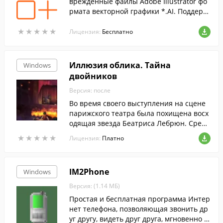
врежденные файлы Adobe Illustrator фо
рмата векторной графики *.AI. Поддерж
иваются файлы созданные всеми верси
★
★
★
★
★
★
★
★
★
★
ями Adobe Illustrator.
Лицензия:
Бесплатно
Иллюзия облика. Тайна
Windows
двойников
Версия: после
Во время своего выступления на сцене
парижского театра была похищена восх
одящая звезда Беатриса Лебрюн. Среди
предполагаемых похитителей - загадоч
★
★
★
★
★
★
★
★
★
★
Лицензия:
Платно
ный иллюзионист Чарльз Делакруа. Вме
сте с младшим братом актрисы вам пре
дстоит провести собственное расследов
IM2Phone
Windows
ание и вывести фокусника на чистую во
ду. На многочисленных локациях вас жд
Версия: (1.14 МБ)
ут увлекательные головоломки, а также
Простая и бесплатная программа Интер
полезные предметы и ценные улики, ко
нет телефона, позволяющая звонить др
торые помогут выполнить поставленны
уг другу, видеть друг друга, мгновенно о
е задачи.