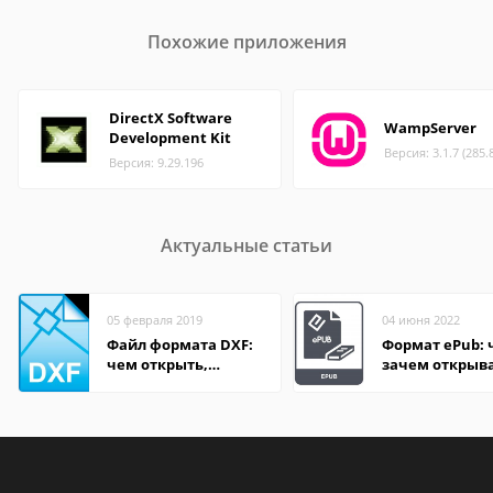
Похожие приложения
DirectX Software
WampServer
Development Kit
Версия: 3.1.7 (285.
Версия: 9.29.196
Актуальные статьи
05 февраля 2019
04 июня 2022
Файл формата DXF:
Формат ePub: 
чем открыть,
зачем открыв
описание,
особенности