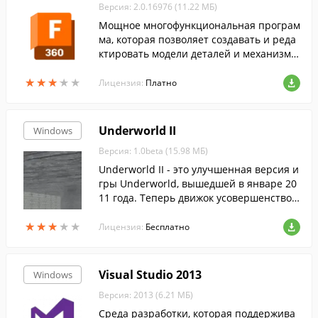
рядок у туалетных столиков - и жизнь об
Версия: 2.0.16976 (11.22 МБ)
язательно даст ей шанс сделать новый
Мощное многофункциональная програм
шаг. Например, принять участие в реал
ма, которая позволяет создавать и реда
ити-шоу для начинающих модельеров!
ктировать модели деталей и механизмо
в, моделировать их работу, и делиться с
★
★
★
★
★
★
★
★
★
★
воими разработками.
Лицензия:
Платно
Underworld II
Windows
Версия: 1.0beta (15.98 МБ)
Underworld II - это улучшенная версия и
гры Underworld, вышедшей в январе 20
11 года. Теперь движок усовершенствов
ан так, что игра превосходно работает д
★
★
★
★
★
★
★
★
★
★
аже на слабых компьютерах. Цель игры
Лицензия:
Бесплатно
- пройти все уровни.
Visual Studio 2013
Windows
Версия: 2013 (6.21 МБ)
Среда разработки, которая поддержива