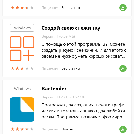
ым стандартам. Также резюме можно от
★
★
★
★
★
★
★
★
★
★
править на популярный сайт по поиску
Лицензия:
Бесплатно
работы.
Создай свою снежинку
Windows
Версия: 1 (0.59 МБ)
С помощью этой программы Вы можете
создать рисунок снежинки. И для этого с
овсем не нужно уметь хорошо рисовать.
Все, что нужно, это Ваше желание и фан
★
★
★
★
★
★
★
★
★
★
тазия. Ну и, конечно же, наша программ
Лицензия:
Бесплатно
а. Удачного Вам творчества!
BarTender
Windows
Версия: 11.4 (1380.62 МБ)
Программа для создания, печати графи
ческих и текстовых знаков для любой от
расли. Программа позволяет формиров
ать образцы этикеток, штрих-кодов, карт
★
★
★
★
★
★
★
★
★
★
очек, QR-кодов, RFID-меток.
Лицензия:
Платно