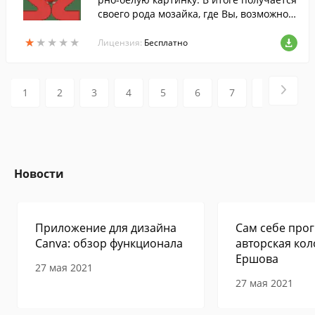
своего рода мозайка, где Вы, возможно,
сможете разглядеть какую-то фигуру, об
★
★
★
★
★
★
★
★
★
★
раз силуэт.
Лицензия:
Бесплатно
1
2
3
4
5
6
7
8
9
Новости
Приложение для дизайна
Сам себе прог
Canva: обзор функционала
авторская кол
Ершова
27 мая 2021
27 мая 2021