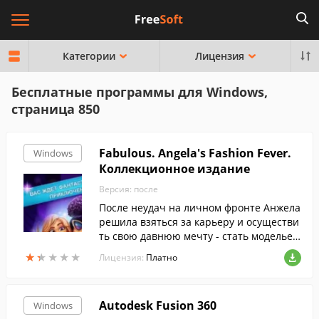
Категории
Лицензия
Бесплатные программы для Windows,
страница 850
Fabulous. Angela's Fashion Fever.
Windows
Коллекционное издание
Версия: после
После неудач на личном фронте Анжела
решила взяться за карьеру и осуществи
ть свою давнюю мечту - стать модельер
ом. Сейчас она работает консультантом
★
★
★
★
★
★
★
★
★
★
Лицензия:
Платно
в модном бутике, но это лишь начало. П
омогите девушке успешно справляться с
работой: встречать и обслуживать госте
Autodesk Fusion 360
Windows
й, рассчитывать их у кассы, наводить по