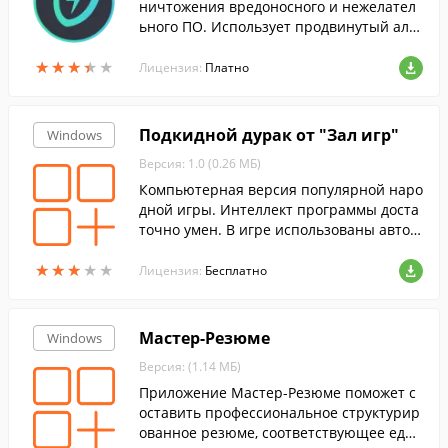
ничтожения вредоносного и нежелател
ьного ПО. Использует продвинутый алго
ритм обнаружения вирусов и программ-
★
★
★
★
★
★
★
★
★
★
шпионов.
Лицензия:
Платно
Подкидной дурак от "Зал игр"
Windows
Версия: 1.0 (0.26 МБ)
Компьютерная версия популярной наро
дной игры. Интеллект программы доста
точно умен. В игре использованы автор
ские текстуры. В игре ведется протокол
★
★
★
★
★
★
★
★
★
★
ходов, позволяющий продумывать дейс
Лицензия:
Бесплатно
твия.
Мастер-Резюме
Windows
Версия: (1.14 МБ)
Приложение Мастер-Резюме поможет с
оставить профессиональное структурир
ованное резюме, соответствующее един