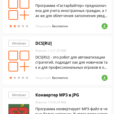
Программа «Гастарбайтер» предназнач
ена для учета иностранных граждан, а т
ак же для облегчения заполнения уведо
млений по иностранным гражданам. За
★
★
★
★
★
★
★
★
★
★
полняет уведомления о заключение ТД,
Лицензия:
Бесплатно
о прибытии ИГ.
DCS[RU]
Windows
Версия: 1.2 (1.25 МБ)
DCS[RU] - это робот для автоматизации
стратегий, подходит как для новичков та
к и для профессиональных игроков в он
лайн рулетку, с его помощью можно авт
★
★
★
★
★
★
★
★
★
★
оматизировать, создать и применить ст
Лицензия:
Бесплатно
ратегию основанную на ставках на КОЛ
ОНКИ или ДЮЖИНЫ.
Конвертер MP3 в JPG
Windows
Версия: 1.0 (0.24 МБ)
Программа конвертирует MP3-файл в че
рно-белую картинку. В итоге получается