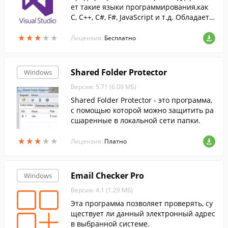
ет такие языки программирования,как
C, C++, C#, F#, JavaScript и т.д. Обладает у
добным редактором кода и понятным по
★
★
★
★
★
★
★
★
★
★
льзовательским интерфейсом....
Лицензия:
Бесплатно
Shared Folder Protector
Windows
Версия: 5.71 (6.09 МБ)
Shared Folder Protector - это программа,
с помощью которой можно защитить ра
сшаренные в локальной сети папки.
★
★
★
★
★
★
★
★
★
★
Лицензия:
Платно
Email Checker Pro
Windows
Версия: 4.1 (1.29 МБ)
Эта программа позволяет проверять, су
ществует ли данный электронный адрес
в выбранной системе.