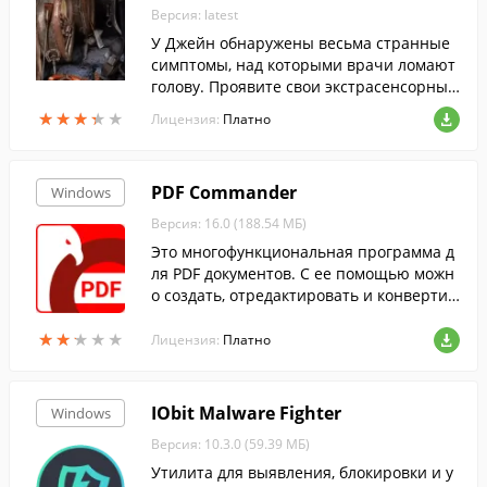
Версия: latest
У Джейн обнаружены весьма странные
симптомы, над которыми врачи ломают
голову. Проявите свои экстрасенсорные
способности и разгадайте тайну загадоч
★
★
★
★
★
★
★
★
★
★
Лицензия:
Платно
ного появления девушки в этом городе.
PDF Commander
Windows
Версия: 16.0 (188.54 МБ)
Это многофункциональная программа д
ля PDF документов. С ее помощью можн
о создать, отредактировать и конвертир
овать документы.
★
★
★
★
★
★
★
★
★
★
Лицензия:
Платно
IObit Malware Fighter
Windows
Версия: 10.3.0 (59.39 МБ)
Утилита для выявления, блокировки и у