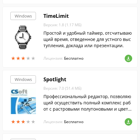
TimeLimit
Windows
Версия: 1.8 (1.17 МБ)
Простой и удобный таймер, отсчитываю
щий время, отведенное для устного выс
тупления, доклада или презентации.
★
★
★
★
★
★
★
★
★
★
Лицензия:
Бесплатно
Spotlight
Windows
Версия: 7.0 (51.4 МБ)
Профессиональный редактор, позволяю
щий осуществить полный комплекс раб
от с растровыми полутоновыми и цветн
ыми изображениями: отсканированным
★
★
★
★
★
★
★
★
★
★
и чертежами, схемами и другими графи
Лицензия:
Бесплатно
ческими материалами.