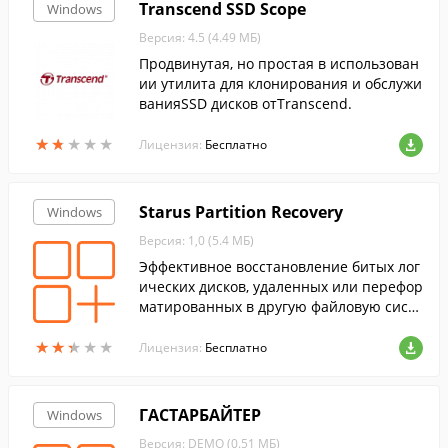
Transcend SSD Scope
Windows
Версия: 4.5 (4.49 МБ)
Продвинутая, но простая в использован
ии утилита для клонирования и обслужи
ванияSSD дисков отTranscend.
★
★
★
★
★
★
★
★
★
★
Лицензия:
Бесплатно
Starus Partition Recovery
Windows
Версия: 1,0 (5.4 МБ)
Эффективное восстановление битых лог
ических дисков, удаленных или перефор
матированных в другую файловую систе
му
★
★
★
★
★
★
★
★
★
★
Лицензия:
Бесплатно
ГАСТАРБАЙТЕР
Windows
Версия: DEMO (0.51 МБ)