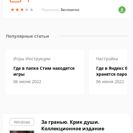
★
★
★
★
★
★
★
★
★
★
Лицензия:
Бесплатно
Популярные статьи
Игры
Инструкции
Настройка
Где в папке Стим находятся
Где в Яндекс бр
игры
хранятся пароли
06 июня 2022
06 июня 2022
За гранью. Крик души.
Windows
Коллекционное издание