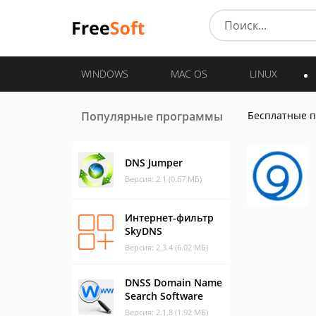
WINDOWS
MAC OS
LINUX
Популярные программы
Бесплатные 
DNS Jumper
Версия: 2.1 (0.67 МБ)
Интернет-фильтр
SkyDNS
Версия: 2.3.4 (6.02 МБ)
DNSS Domain Name
Search Software
Версия: 2.1.8 (1.92 МБ)