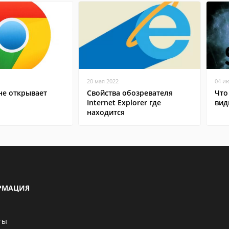
20 мая 2022
04 и
не открывает
Свойства обозревателя
Что
Internet Explorer где
вид
находится
РМАЦИЯ
ты