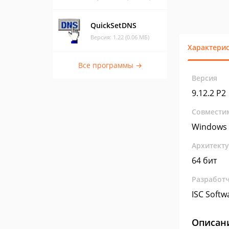
QuickSetDNS
Версия: 1.22 (0.06 МБ)
Характери
Все программы →
Версия
9.12.2 P2
Совмести
Windows 
Архитект
64 бит
Разработ
ISC Softw
Описан