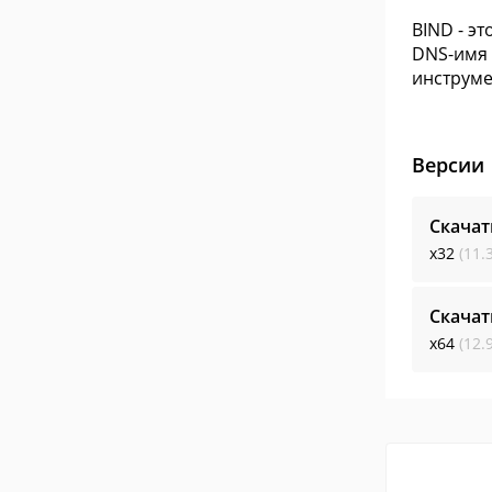
BIND - э
DNS-имя 
инструме
Версии
Скача
x32
(11.
Скача
x64
(12.