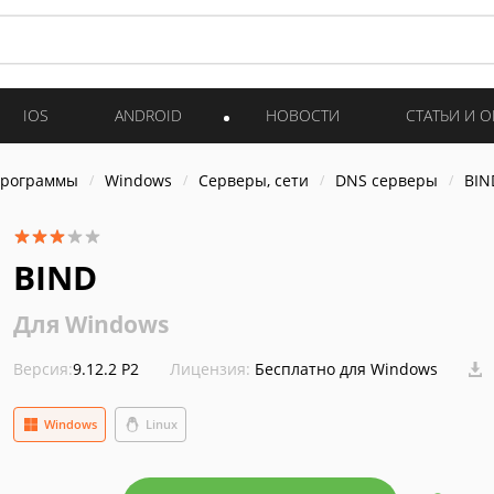
IOS
ANDROID
НОВОСТИ
СТАТЬИ И 
программы
Windows
Серверы, сети
DNS серверы
BIN
BIND
Для Windows
Версия:
9.12.2 P2
Лицензия:
Бесплатно для Windows
Windows
Linux