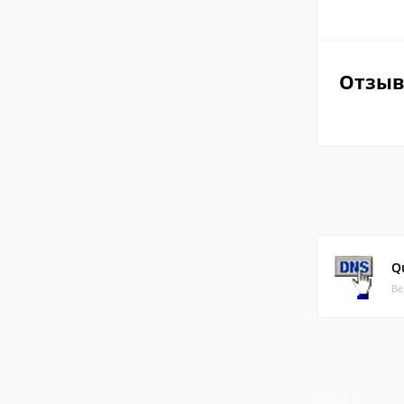
Отзы
Q
Ве