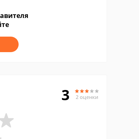
тавителя
йте
3
2 оценки
и