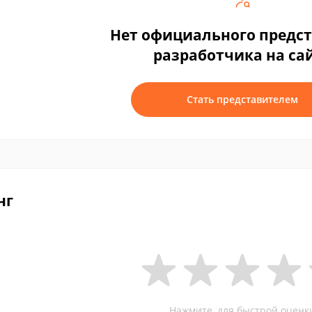
Нет официального предс
разработчика на са
Стать представителем
нг
Нажмите, для быстрой оценк