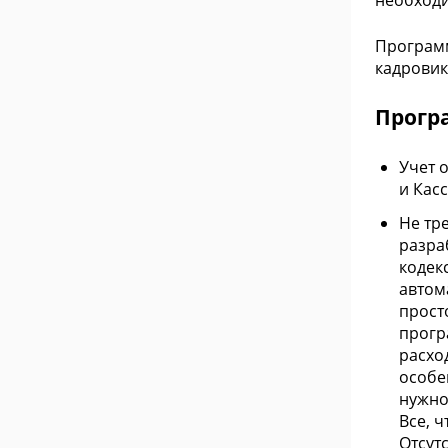
необходи
Программ
кадровик
Прогр
Учет 
и Касс
Не тр
разра
кодек
автом
прост
прогр
расхо
особе
нужно
Все, 
Отсут