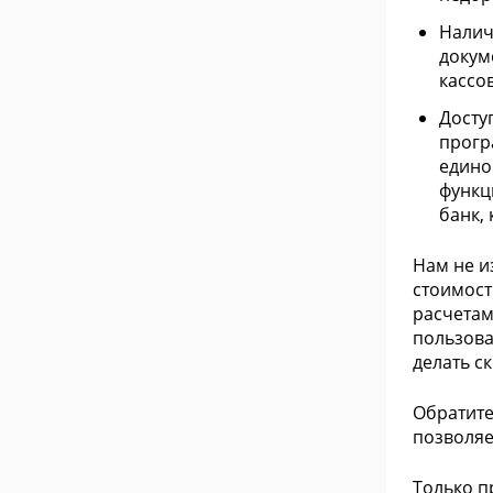
Налич
докум
кассо
Досту
прогр
едино
функц
банк, к
Нам не и
стоимост
расчетам
пользова
делать с
Обратите
позволяе
Только п