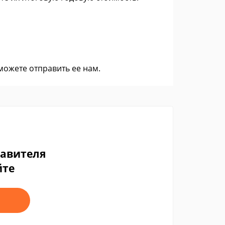
 можете
отправить ее нам
.
тавителя
йте