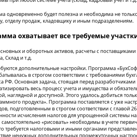
мы при любой системе учета (склад, кадровый учет и т.д.
а одновременно будет полезна и необходима не только 
у, отделу продаж, кладовщику и иным подразделениям.
амма охватывает все требуемые участки
основных и оборотных активов, расчеты с поставщиками 
а, Склад и т.д.
ебуются дополнительные настройки. Программа «БухСоф
батывалась в строгом соответствии с требованиями бухга
са РФ. Основная задача, стоящая перед разработчиками
атизировать весь процесс учета и имущества и обязате
ой, наглядной и доступной. Этого удалось добиться толь
аммного продукта». Программа поставляется с уже нас
дов, подготовленным в строгом соответствии с главой 26
нности исчисления налогов для упрощенной системы на
 самостоятельно «рисовать» необходимы в учете перви
что требуется налоговыми и иными органами представлен
ствие ненужных дополнительных промежуточных настроек