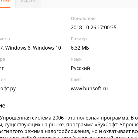
Обновлено
2018-10-26 17:00:35
мость
Размер
7, Windows 8, Windows 10
6.32 МБ
ура
Язык
ит
Русский
чик
Сайт
офт.ру
www.buhsoft.ru
ие
 Упрощенная система 2006 - это полезная программа. В
, существующих на рынке, программа «БухСофт: Упрощен
сти этого режима налогообложения, но и охватывает все