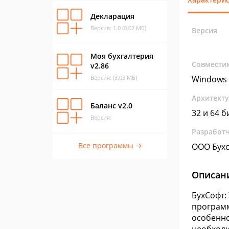
Декларация
Версия: 1.0 (0.02 МБ)
Версия
Моя бухгалтерия
Совмести
v2.86
Версия: (3.03 МБ)
Windows 
Архитект
Баланс v2.0
32 и 64 б
Версия:
Разработ
Все программы →
ООО Бухс
Описан
БухСофт:
программ
особенно