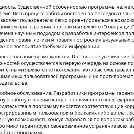
дность. Существенной особенностью программы являет
фейс. Весь процесс работы построен по последовательно
озволяет пользователю легко ориентироваться в возмо
ником при освоении программы являются "говорящие" 
ечена научным подходом к разработке интерфейсов пол
дение правил логики и правил построения визуальных
жное восприятие требуемой информации.
шенствование возможностей. Постоянное увеличение ф
жностей осуществляется в первую очередь на основе п
итетными являются те пожелания, которые охватывают 
циальных пользователей программы и не противоречат
одательства.
тийное обслуживание. Разработчики программы гарант
ную работу в течение каждого оплаченного календарно
одательства в программу вносятся соответствующие кор
истрированным пользователям без каких либо доплат. Б
янную возможность консультироваться по вопросам ра
ботчики гарантируют своевременное устранение всех, з
аботок программы.