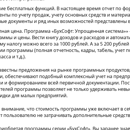
ие бесплатных функций. В настоящее время отчет по фор
енты по учету продаж, учету основных средств и матери
вые документы и ряд иных возможностей представлены
пная цена. Программа «БухСофт: Упрощенная система»» 
аммы и цены. Вести книгу доходов и расходов и автома
му налогу можно всего за 1000 рублей. А за 5 200 рубле
ии программы (полная отчетность, кадры, табель, учет п
асса и т.д.).
звестны предложения на рынке программных продуктов,
и, обеспечивают подобный комплексный учет на предп
и и формированием всей первичной документации. Пос
телей программы позволяет не только удерживать невы
кидки для малых предприятий.
 внимание, что стоимость программы уже включает в се
т пользователю не затрачивать дополнительные средств
риобретая программы серии «БухСофт», Вы заранее знае