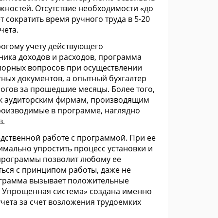
жностей. Отсутствие необходимости «до
 сократить время ручного труда в 5-20
чета.
рогому учету действующего
ника доходов и расходов, программа
порных вопросов при осуществлении
тных документов, а опытный бухгалтер
логов за прошедшие месяцы. Более того,
к аудиторским фирмам, производящим
производимые в программе, наглядно
в.
едственной работе с программой. При ее
имально упростить процесс установки и
 программы позволит любому ее
ться с принципом работы, даже не
рограмма вызывает положительные
: Упрощенная система» создана именно
чета за счет возложения трудоемких