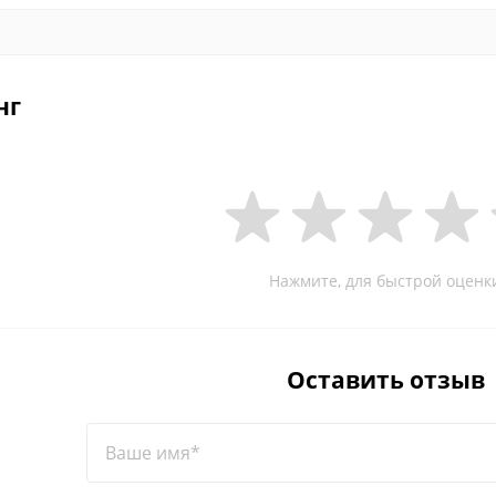
нг
Нажмите, для быстрой оценк
Оставить отзыв
Ваше имя*