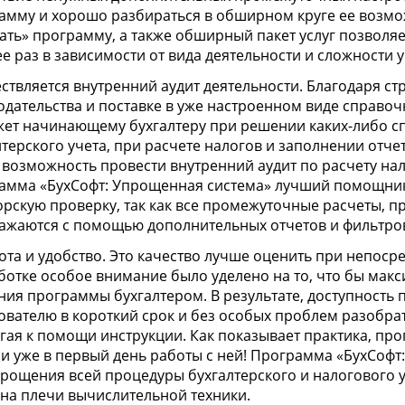
амму и хорошо разбираться в обширном круге ее возмо
ать» программу, а также обширный пакет услуг позволяет
ее раз в зависимости от вида деятельности и сложности у
ствляется внутренний аудит деятельности. Благодаря ст
одательства и поставке в уже настроенном виде справоч
ет начинающему бухгалтеру при решении каких-либо с
лтерского учета, при расчете налогов и заполнении отче
 возможность провести внутренний аудит по расчету на
амма «БухСофт: Упрощенная система» лучший помощни
орскую проверку, так как все промежуточные расчеты, 
ажаются с помощью дополнительных отчетов и фильтро
ота и удобство. Это качество лучше оценить при непоср
ботке особое внимание было уделено на то, что бы макс
ния программы бухгалтером. В результате, доступность
ователю в короткий срок и без особых проблем разобра
гая к помощи инструкции. Как показывает практика, п
и уже в первый день работы с ней! Программа «БухСофт
прощения всей процедуры бухгалтерского и налогового у
 на плечи вычислительной техники.