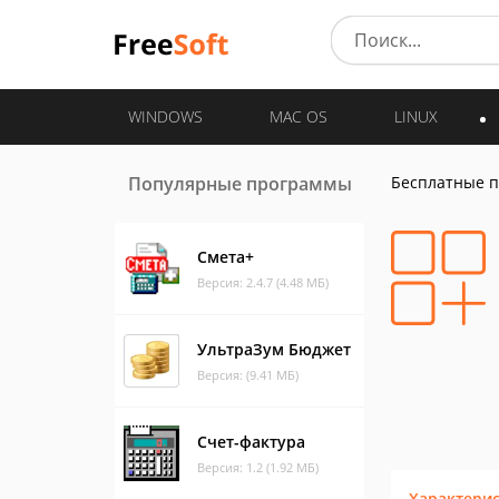
WINDOWS
MAC OS
LINUX
Популярные программы
Бесплатные 
Смета+
Версия: 2.4.7 (4.48 МБ)
УльтраЗум Бюджет
Версия: (9.41 МБ)
Счет-фактура
Версия: 1.2 (1.92 МБ)
Характери