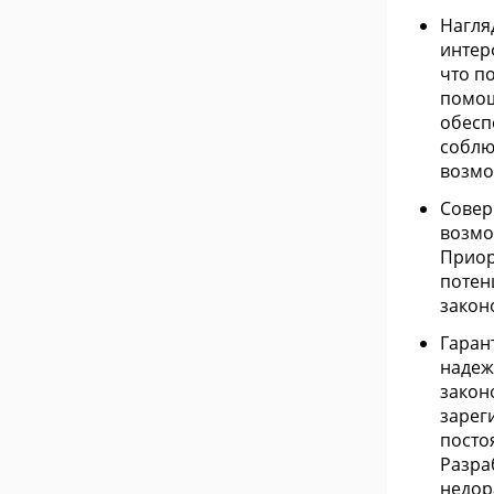
Нагля
интер
что п
помощ
обесп
соблю
возмо
Совер
возмо
Приор
потен
закон
Гаран
надеж
закон
зарег
посто
Разра
недор