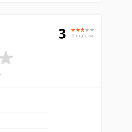
3
2 оценки
и