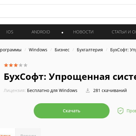
IOS
ANDROID
НОВОСТИ
СТАТЬИ И 
программы
Windows
Бизнес
Бухгалтерия
БухСофт: У
БухСофт: Упрощенная сист
Лицензия:
Бесплатно для Windows
281 скачиваний
Скачать
Про
стики
Версии