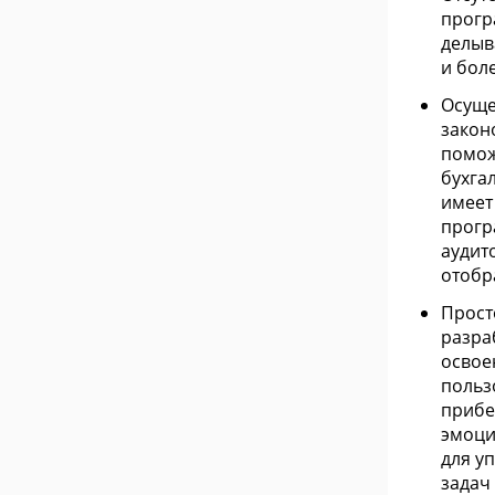
прогр
делыв
и бол
Осуще
закон
помож
бухга
имеет
прогр
аудит
отобр
Прост
разра
освое
польз
прибе
эмоци
для у
задач