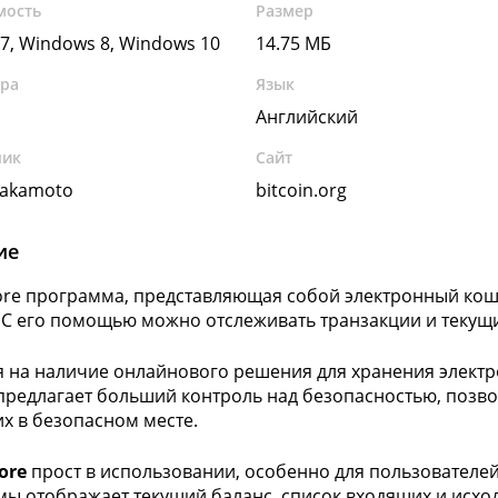
мость
Размер
7, Windows 8, Windows 10
14.75 МБ
ура
Язык
Английский
чик
Сайт
Nakamoto
bitcoin.org
ие
Core программа, представляющая собой электронный ко
 С его помощью можно отслеживать транзакции и текущи
 на наличие онлайнового решения для хранения элект
предлагает больший контроль над безопасностью, позво
их в безопасном месте.
ore
прост в использовании, особенно для пользователей
ы отображает текущий баланс, список входящих и исход