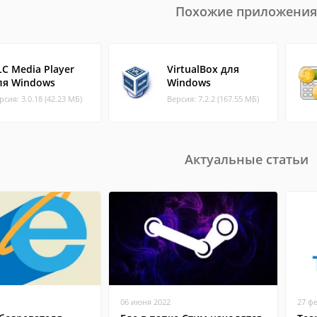
Похожие приложения
LC Media Player
VirtualBox для
ля Windows
Windows
рсия: 3.0.18 (42.23 МБ)
Версия: 7.2.2 (167.55 МБ)
Актуальные статьи
06 июня 2022
27 ф