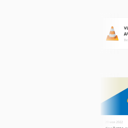
V
д
Ве
20 мая 2022