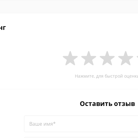
нг
Нажмите, для быстрой оценк
Оставить отзыв
Ваше имя*