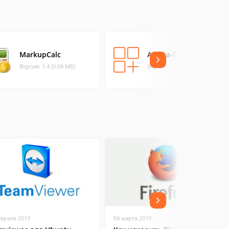
MarkupCalc
Альфа-Проект
Версия: 1.4 (0.09 МБ)
Версия: 1.5 (3.66 МБ)
евраля 2019
04 марта 2019