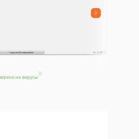
?
верено на вирусы