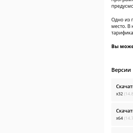
предусмо
Одно из 
место. В
тарифика
Вы может
Версии
Скачат
x32
(14.
Скачат
x64
(14.