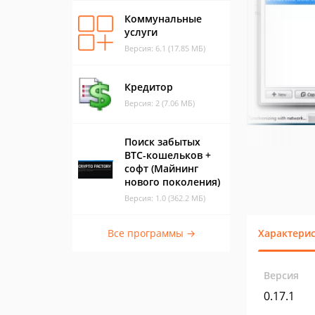
Коммунальные
услуги
Версия: 6.1 (17.85 МБ)
Кредитор
Версия: 2 (7.06 МБ)
Поиск забытых
BTC-кошельков +
софт (Майнинг
нового поколения)
Версия: 1.0 (362.2 МБ)
Все программы →
Характери
Версия
0.17.1