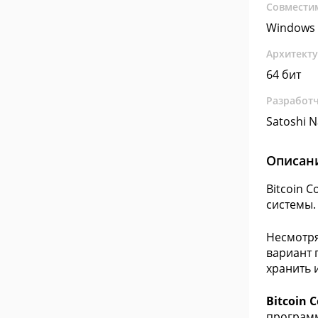
Совмести
Windows 
Архитект
64 бит
Разработ
Satoshi 
Описан
Bitcoin 
системы.
Несмотря
вариант 
хранить 
Bitcoin C
программ