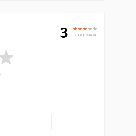
3
2 оценки
и