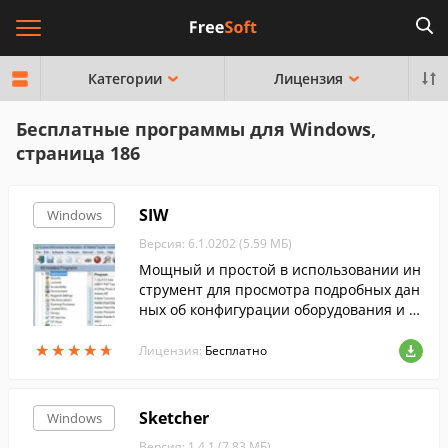
Категории
Лицензия
Бесплатные программы для Windows,
страница 186
SIW
Windows
Версия: 6.1.0202 (5.59 МБ)
Мощный и простой в использовании ин
струмент для просмотра подробных дан
ных об конфигурации оборудования и а
ппаратных средствах компьютера, сете
★
★
★
★
★
★
★
★
★
★
вой информации и т.д....
Лицензия:
Бесплатно
Sketcher
Windows
Версия: 1.4.1 (7.83 МБ)