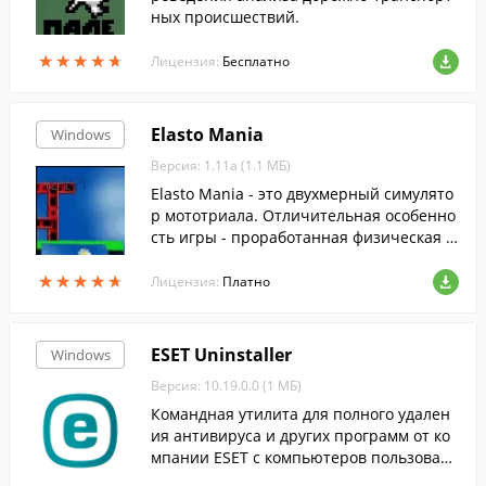
ных происшествий.
★
★
★
★
★
★
★
★
★
★
Лицензия:
Бесплатно
Elasto Mania
Windows
Версия: 1.11a (1.1 МБ)
Elasto Mania - это двухмерный симулято
р мототриала. Отличительная особенно
сть игры - проработанная физическая м
одель мотоцикла.
★
★
★
★
★
★
★
★
★
★
Лицензия:
Платно
ESET Uninstaller
Windows
Версия: 10.19.0.0 (1 МБ)
Командная утилита для полного удален
ия антивируса и других программ от ко
мпании ESET с компьютеров пользовате
лей.