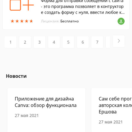
Форма для отправки сообщений с сайта
- это программа позволяет в контруктор
е создать форму с нуля, ввести любое ко
личество элементов, настроить внешни
★
★
★
★
★
★
★
★
★
★
Лицензия:
Бесплатно
й вид элементов и самой формы.
1
2
3
4
5
6
7
8
9
Новости
Приложение для дизайна
Сам себе прог
Canva: обзор функционала
авторская кол
Ершова
27 мая 2021
27 мая 2021