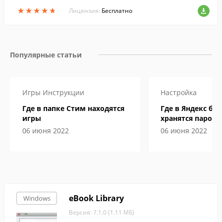
версиями.
★
★
★
★
★
★
★
★
★
★
Лицензия:
Бесплатно
Популярные статьи
Игры
Инструкции
Настройка
Где в папке Стим находятся
Где в Яндекс бр
игры
хранятся пароли
06 июня 2022
06 июня 2022
eBook Library
Windows
Версия: 7.1.0 (1.11 МБ)