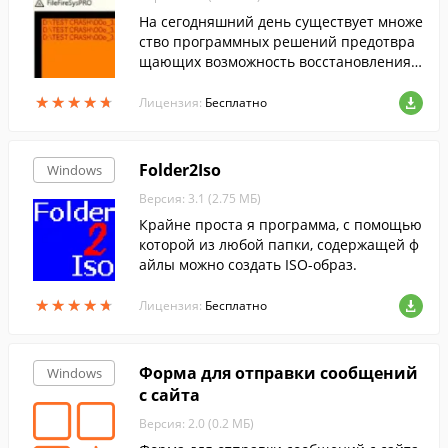
На сегодняшний день существует множе
ство программных решений предотвра
щающих возможность восстановления у
даленных данных. Но именно бесплатна
★
★
★
★
★
★
★
★
★
★
я утилита FileFireSysPRO выгодно выдел
Лицензия:
Бесплатно
яется своими особенностями из их числ
а, составляя конкуренцию даже множест
ву платных продуктов.
Folder2Iso
Windows
Версия: 3.1 (2.75 МБ)
Крайне проста я программа, с помощью
которой из любой папки, содержащей ф
айлы можно создать ISO-образ.
★
★
★
★
★
★
★
★
★
★
Лицензия:
Бесплатно
Форма для отправки сообщений
Windows
с сайта
Версия: 2.0 (0.2 МБ)