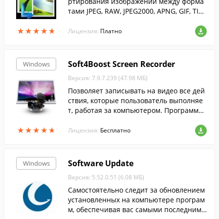
ртирования изображений между форма
тами JPEG, RAW, JPEG2000, APNG, GIF, TIFF,
ITHMB, SFW, WB1, PDD и т.д.
★
★
★
★
★
★
★
★
★
★
Лицензия:
Платно
Soft4Boost Screen Recorder
Windows
Версия: 7.9.7.239 (47.98 МБ)
Позволяет записывать на видео все дей
ствия, которые пользователь выполняе
т, работая за компьютером. Программа
записывает все, что видит пользовател
★
★
★
★
★
★
★
★
★
★
ь, включая перемещение курсора мыш
Лицензия:
Бесплатно
и, в высоком качестве и со звуком.
Software Update
Windows
Версия: 5.52.0.51 (6.08 МБ)
Самостоятельно следит за обновлением
установленных на компьютере програм
м, обеспечивая вас самыми последними