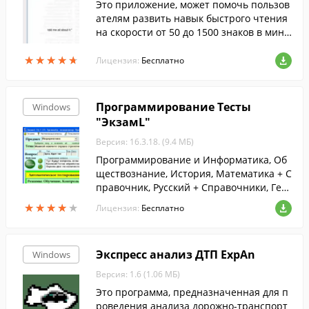
Это приложение, может помочь пользов
ателям развить навык быстрого чтения
на скорости от 50 до 1500 знаков в мину
ту, используя простые текстовые файлы.
★
★
★
★
★
★
★
★
★
★
Лицензия:
Бесплатно
Программирование Тесты
Windows
"ЭкзамL"
Версия: 16.3.18. (9.4 МБ)
Программирование и Информатика, Об
ществознание, История, Математика + С
правочник, Русский + Справочники, Геог
рафия. Лечебное и Сестринское дело, Ф
★
★
★
★
★
★
★
★
★
★
Лицензия:
Бесплатно
армация, Детская психиатрия.
Экспресс анализ ДТП ExpAn
Windows
Версия: 1.6 (1.06 МБ)
Это программа, предназначенная для п
роведения анализа дорожно-транспорт