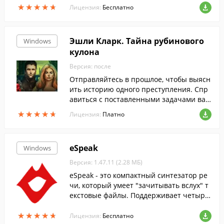
★
★
★
★
★
★
★
★
★
★
Лицензия:
Бесплатно
Эшли Кларк. Тайна рубинового
Windows
кулона
Версия: после
Отправляйтесь в прошлое, чтобы выясн
ить историю одного преступления. Спр
авиться с поставленными задачами вам
и помогут полезный инвентарь, дневни
★
★
★
★
★
★
★
★
★
★
Лицензия:
Платно
ковые записи и доброжелательные перс
онажи игры.
eSpeak
Windows
Версия: 1.47.11 (2.28 МБ)
eSpeak - это компактный синтезатор ре
чи, который умеет "зачитывать вслух" т
екстовые файлы. Поддерживает четыре
типа голоса, предлагает регулировку ско
★
★
★
★
★
★
★
★
★
★
рости, тона и громкости.
Лицензия:
Бесплатно