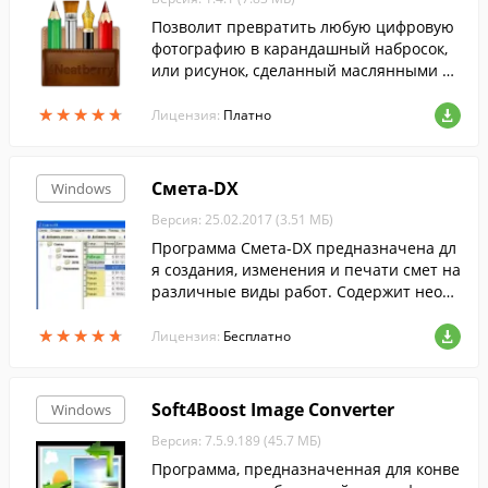
Позволит превратить любую цифровую
фотографию в карандашный набросок,
или рисунок, сделанный маслянными кр
асками.
★
★
★
★
★
★
★
★
★
★
Лицензия:
Платно
Смета-DX
Windows
Версия: 25.02.2017 (3.51 МБ)
Программа Смета-DX предназначена дл
я создания, изменения и печати смет на
различные виды работ. Содержит необх
одимые справочники по видам материа
★
★
★
★
★
★
★
★
★
★
лов и работ. Позволяет формировать ра
Лицензия:
Бесплатно
зличные отчеты.
Soft4Boost Image Converter
Windows
Версия: 7.5.9.189 (45.7 МБ)
Программа, предназначенная для конве