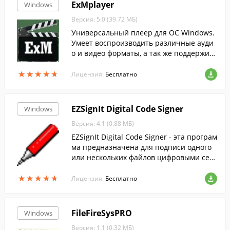
ExMplayer
Windows
Версия: 5.0 (39.72 МБ)
Универсальный плеер для ОС Windows.
Умеет воспроизводить различные ауди
о и видео форматы, а так же поддержив
ает сетевое вещание.
★
★
★
★
★
★
★
★
★
★
Лицензия:
Бесплатно
EZSignIt Digital Code Signer
Windows
Версия: 4.1 (0.88 МБ)
EZSignIt Digital Code Signer - эта програм
ма предназначена для подписи одного
или нескольких файлов цифровыми сер
тификатами.
★
★
★
★
★
★
★
★
★
★
Лицензия:
Бесплатно
FileFireSysPRO
Windows
Версия: 1.1 (0.32 МБ)