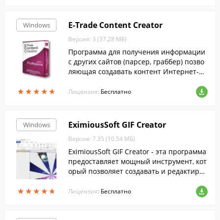
E-Trade Content Creator
Windows
Версия: 3 (37.28 МБ)
Программа для получения информации
с других сайтов (парсер, граббер) позво
ляющая создавать контент Интернет-ма
газина (каталог товаров с описаниями, х
★
★
★
★
★
★
★
★
★
★
арактеристиками, фото).
Лицензия:
Бесплатно
EximiousSoft GIF Creator
Windows
Версия: 7.35 (10.54 МБ)
EximiousSoft GIF Creator - эта программа
предоставляет мощный инструмент, кот
орый позволяет создавать и редактиров
ать анимированные GIF файлы.
★
★
★
★
★
★
★
★
★
★
Лицензия:
Бесплатно