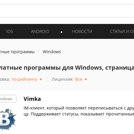
IOS
ANDROID
НОВОСТИ
СТАТЬИ И 
тные программы
Windows
латные программы для Windows, страница
овка:
по рейтингу
Лицензия:
Все
Vimka
indows
IM-клиент, который позволяет переписываться с дру
цу. Поддерживает статусы, показывает прочитанны
повещений.