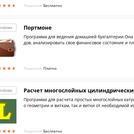
★
★
★
★
★
★
★
★
Лицензия:
Бесплатно
Портмоне
indows
Программа для ведения домашней бухгалтерии.Она п
дов, анализировать свое финансовое состояние и п
★
★
★
★
★
★
★
★
Лицензия:
Платно
Расчет многослойных цилиндрически
indows
Программа для расчета простых многослойных кату
о геометрии и виткам, так и витки от необходимой 
★
★
★
★
★
★
★
★
Лицензия:
Бесплатно