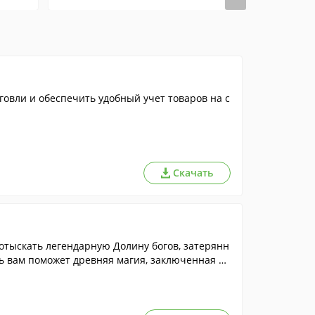
говли и обеспечить удобный учет товаров на с
Скачать
отыскать легендарную Долину богов, затерянн
ь вам поможет древняя магия, заключенная в
- кликайте на группах из двух или более один
руппе - тем быстрее вы сможете освободить п
ующий уровень.