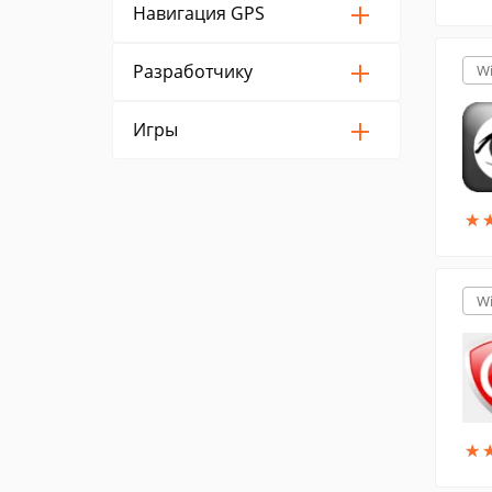
Навигация GPS
Разработчику
W
Игры
★
★
W
★
★