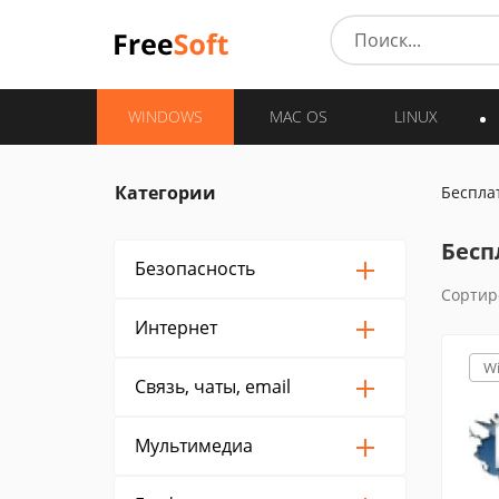
WINDOWS
MAC OS
LINUX
Категории
Беспла
Бесп
Безопасность
Сортир
Интернет
W
Связь, чаты, email
Мультимедиа