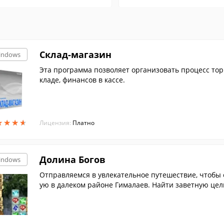
Склад-магазин
indows
Эта программа позволяет организовать процесс тор
кладе, финансов в кассе.
★
★
★
★
★
★
★
★
Лицензия:
Платно
Долина Богов
indows
Отправляемся в увлекательное путешествие, чтобы 
ую в далеком районе Гималаев. Найти заветную цел
драгоценных камнях. Чтобы освободить силы стихий 
аковых самоцветов. Чем больше камней окажется в г
оле от желтых плиток, блокирующих выход на след