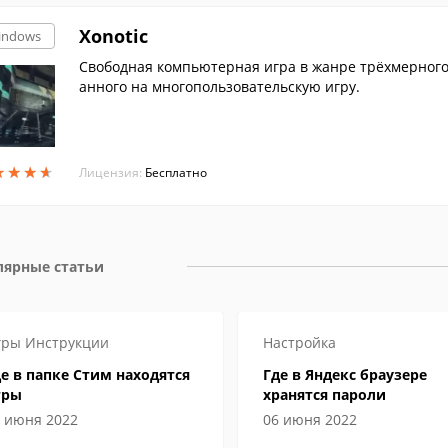
Xonotic
indows
Свободная компьютерная игра в жанре трёхмерного 
анного на многопользовательскую игру.
★
★
★
★
★
★
★
★
Лицензия:
Бесплатно
лярные статьи
гры
Инструкции
Настройка
е в папке Стим находятся
Где в Яндекс браузере
гры
хранятся пароли
 июня 2022
06 июня 2022