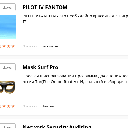
PILOT IV FANTOM
indows
PILOT IV FANTOM - это необычайно красочная 3D игр
Т?
★
★
★
★
★
★
★
★
Лицензия:
Бесплатно
Mask Surf Pro
indows
Простая в использовании программа для анонимнос
логии Tor(The Onion Router). Идеальный выбор для т
й анонимности во всемирной паутине.
★
★
★
★
★
★
★
★
Лицензия:
Платно
Network Security Auditing
indows