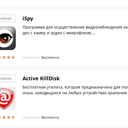
iSpy
indows
Программа для осуществления видеонаблюдения за
део с камер и аудио с микрофонов....
★
★
★
★
★
★
★
★
Лицензия:
Бесплатно
Active KillDisk
indows
Бесплатная утилита, которая предназначена для по
нных, находящихся на любых устройствах хранения
★
★
★
★
★
★
★
★
Лицензия:
Бесплатно