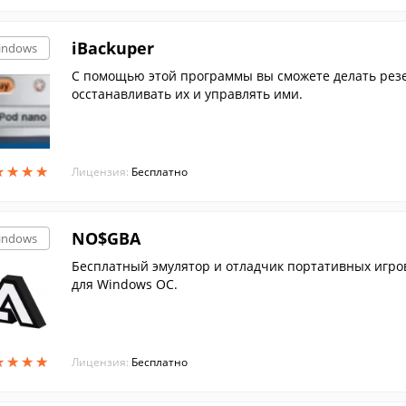
iBackuper
indows
С помощью этой программы вы сможете делать резерв
осстанавливать их и управлять ими.
★
★
★
★
★
★
★
★
Лицензия:
Бесплатно
NO$GBA
indows
Бесплатный эмулятор и отладчик портативных игро
для Windows ОС.
★
★
★
★
★
★
★
★
Лицензия:
Бесплатно