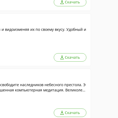
Скачать
и видоизменяя их по своему вкусу. Удобный и
Скачать
освободите наследников небесного престола. Э
ершенная компьютерная медитация. Великолеп
ей и золотой перезвон творят настоящие чуде
от мирских забот, восстановят жизненную эне
Скачать