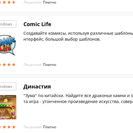
★
★
★
★
★
★
★
★
Лицензия:
Платно
Comic Life
indows
Создавайте комиксы, используя различные шаблоны 
нтерфейс, большой выбор шаблонов.
★
★
★
★
★
★
★
★
Лицензия:
Платно
Династия
indows
"Зума" по-китайски. Найдите все драконьи камни и 
та игра - утонченное произведение искусства, сов
ные пейзажи Поднебесной, блеск драгоценных камн
са. Они помогут вам снять напряжение и отвлечься 
ргию и вернут душевное равновесие.
★
★
★
★
★
★
★
★
Лицензия:
Платно