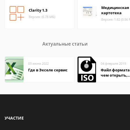
Медицинская
Clarity 1.3
картотека
Версия: (6.78 МБ)
Версия: 1.82 (0.56
Актуальные статьи
03 июня 2022
04 февраля 2019
Где в Экселе сервис
Файл формата 
чем открыть,
описание,
особенности
УЧАСТИЕ