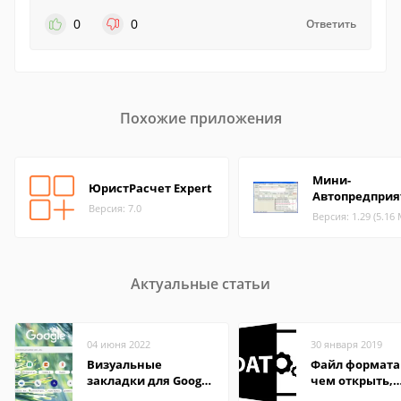
0
0
Ответить
Похожие приложения
Мини-
ЮристРасчет Expert
Автопредприя
Версия: 7.0
Версия: 1.29 (5.16
Актуальные статьи
04 июня 2022
30 января 2019
Визуальные
Файл формата
закладки для Google
чем открыть,
Chrome
описание,