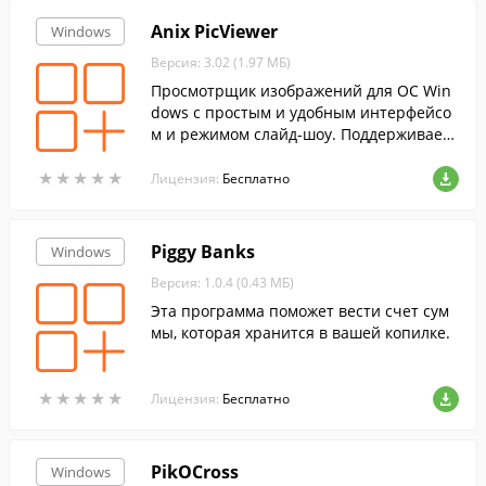
Anix PicViewer
Windows
Версия: 3.02 (1.97 МБ)
Просмотрщик изображений для ОС Win
dows с простым и удобным интерфейсо
м и режимом слайд-шоу. Поддерживает
GIF-анимацию.
★
★
★
★
★
★
★
★
★
★
Лицензия:
Бесплатно
Piggy Banks
Windows
Версия: 1.0.4 (0.43 МБ)
Эта программа поможет вести счет сум
мы, которая хранится в вашей копилке.
★
★
★
★
★
★
★
★
★
★
Лицензия:
Бесплатно
PikOCross
Windows