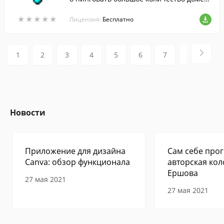
ных имен и IP адресов.
★
★
★
★
★
★
★
★
★
★
Лицензия:
Бесплатно
1
2
3
4
5
6
7
8
9
Новости
Приложение для дизайна
Сам себе прог
Canva: обзор функционала
авторская кол
Ершова
27 мая 2021
27 мая 2021