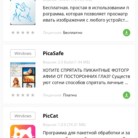
Бесплатная, простая в использовании п
рограмма, которая позволяет просматр
ивать изображения с любого устройства
подключенного к локальной сети.
★
★
★
★
★
★
★
★
★
★
Лицензия:
Бесплатно
PicaSafe
Windows
Версия: 2.0 Build (1.94 МБ)
ХОТИТЕ СПРЯТАТЬ ПИКАНТНЫЕ ФОТОГР
АФИИ ОТ ПОСТОРОННИХ ГЛАЗ? Существ
уют сотни способов спрятать личные фо
тографии на компьютере и только один
★
★
★
★
★
★
★
★
★
★
из них обеспечивает настоящую конфид
Лицензия:
Платно
енциальность. Защищенный цифровой
фотоальбом PicaSafe! Храни, смотри, пря
чь
PicCat
Windows
Версия: 1.0.0 (74.31 МБ)
Программа для пакетной обработки и за