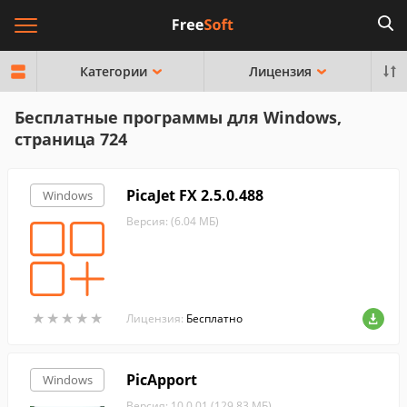
Категории
Лицензия
Бесплатные программы для Windows,
страница 724
PicaJet FX 2.5.0.488
Windows
Версия: (6.04 МБ)
★
★
★
★
★
★
★
★
★
★
Лицензия:
Бесплатно
PicApport
Windows
Версия: 10.0.01 (129.83 МБ)