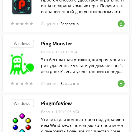
ин Ап с экрана компьютера. Получите н
еограниченный доступ к игровым автом
атам с экрана компьютера.
★
★
★
★
★
★
★
★
★
★
Лицензия:
Бесплатно
Ping Monster
Windows
Версия: 1.9 (1.15 МБ)
Эта бесплатная утилита, которая монито
рит удаленные узлы, и уведомляет по "э
лектронке", если узел становится недост
упен.
★
★
★
★
★
★
★
★
★
★
Лицензия:
Бесплатно
PingInfoView
Windows
Версия: 1.70 (0.06 МБ)
Утилита для компьютеров под управлен
ием Windows, с помощью которой можн
о пинговать большое количество домен