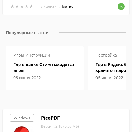
форматы и манипулировать ими.
★
★
★
★
★
★
★
★
★
★
Лицензия:
Платно
Популярные статьи
Игры
Инструкции
Настройка
Где в папке Стим находятся
Где в Яндекс бр
игры
хранятся пароли
06 июня 2022
06 июня 2022
PicoPDF
Windows
Версия: 2.18 (0.58 МБ)