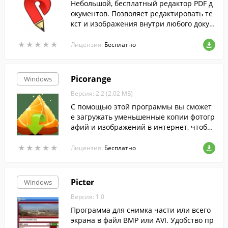
Небольшой, бесплатный редактор PDF д
окументов. Позволяет редактировать те
кст и изображения внутри любого докум
ента.
★
★
★
★
★
★
★
★
★
★
Лицензия:
Бесплатно
Picorange
Windows
Версия: 2.2 (2.02 МБ)
С помощью этой программы вы сможет
е загружать уменьшенные копии фотогр
афий и изображений в интернет, чтобы
поделиться ими с друзьями.
★
★
★
★
★
★
★
★
★
★
Лицензия:
Бесплатно
Picter
Windows
Версия: 1.0
Программа для снимка части или всего
экрана в файл BMP или AVI. Удобство пр