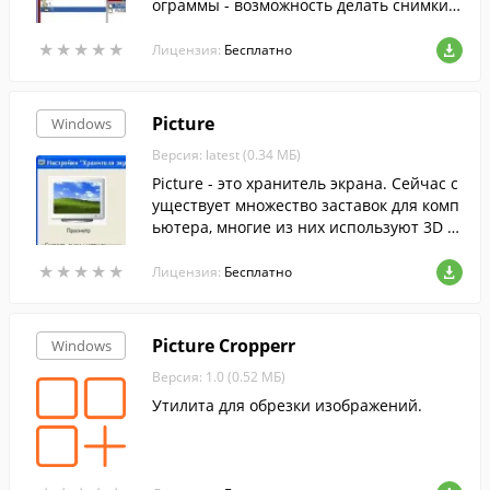
ограммы - возможность делать снимки ч
асти документов, схем, фотографий, в то
★
★
★
★
★
★
★
★
★
★
м числе с сайтов в интернете.
Лицензия:
Бесплатно
Picture
Windows
Версия: latest (0.34 МБ)
Picture - это хранитель экрана. Сейчас с
уществует множество заставок для комп
ьютера, многие из них используют 3D т
ехнологию.
★
★
★
★
★
★
★
★
★
★
Лицензия:
Бесплатно
Picture Cropperr
Windows
Версия: 1.0 (0.52 МБ)
Утилита для обрезки изображений.