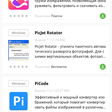
грузки изображений, позволяющая обна
руживать, фильтровать и скачивать изо
бражения с тысяч веб-сайтов в пакетно
★
★
★
★
★
★
★
★
★
★
м режиме.
Лицензия:
Платно
PicJet Rotator
Windows
Версия: 1.1 (3.74 МБ)
PicJet Rotator - утилита пакетного автома
тического разворота фотографий. Для с
ъемки вертикальных объектов, фотоапп
арат приходится разворачивать. Это пр
★
★
★
★
★
★
★
★
★
★
иводит к тому, что фотография получен
Лицензия:
Бесплатно
ная в результате, так же будет разверну
та в ту или иную сторону.
PiCode
Windows
Версия: 1.0.1 (25.87 МБ)
Эффективный и мощный конвертер изо
бражений, который помогает конвертир
овать файлы изображений в различные