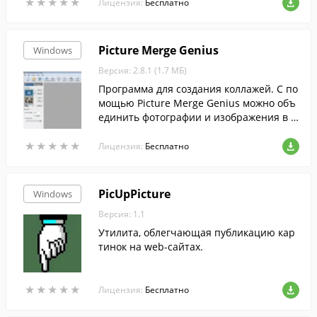
★
★
★
★
★
★
★
★
★
★
Лицензия:
Бесплатно
Picture Merge Genius
Windows
Версия: 2.8.1 (1.7 МБ)
Программа для создания коллажей. С по
мощью Picture Merge Genius можно объ
единить фотографии и изображения в е
диный коллаж. Программа позволяет из
★
★
★
★
★
★
★
★
★
★
менять размер и положение отдельных
Лицензия:
Бесплатно
фотографий на холсте.
PicUpPicture
Windows
Версия: 1.1
Утилита, облегчающая публикацию кар
тинок на web-сайтах.
★
★
★
★
★
★
★
★
★
★
Лицензия:
Бесплатно