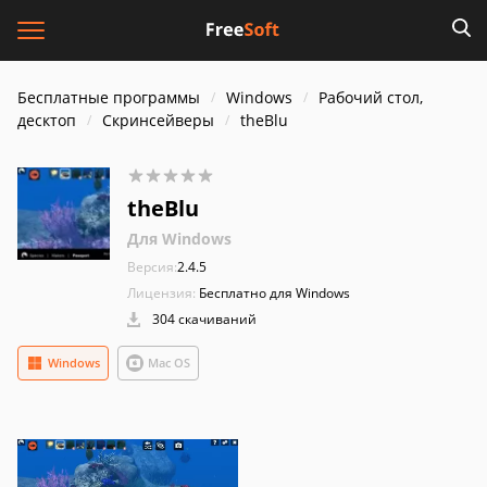
Бесплатные программы
Windows
Рабочий стол,
десктоп
Скринсейверы
theBlu
theBlu
Для Windows
Версия:
2.4.5
Лицензия:
Бесплатно для Windows
304 скачиваний
Windows
Mac OS