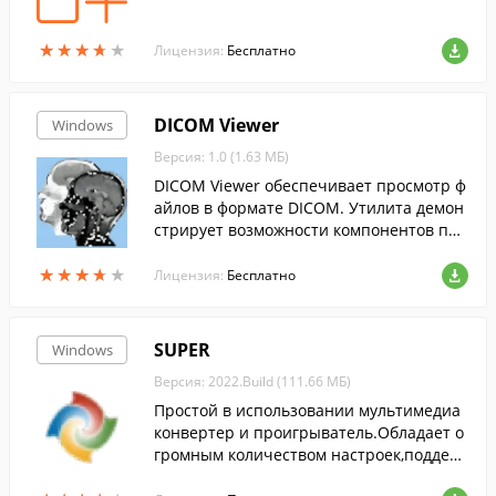
★
★
★
★
★
★
★
★
★
★
Лицензия:
Бесплатно
DICOM Viewer
Windows
Версия: 1.0 (1.63 МБ)
DICOM Viewer обеспечивает просмотр ф
айлов в формате DICOM. Утилита демон
стрирует возможности компонентов про
граммы "Редактор протоколов", предназ
★
★
★
★
★
★
★
★
★
★
наченных для работы с DICOM.
Лицензия:
Бесплатно
SUPER
Windows
Версия: 2022.Build (111.66 МБ)
Простой в использовании мультимедиа
конвертер и проигрыватель.Обладает о
громным количеством настроек,поддер
живает практически любые мультимеди