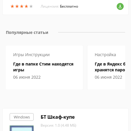
ерживает все ключевые аудио форматы
★
★
★
★
★
★
★
★
★
★
и может проигрывать аудио диски.
Лицензия:
Бесплатно
Популярные статьи
Игры
Инструкции
Настройка
Где в папке Стим находятся
Где в Яндекс бр
игры
хранятся пароли
06 июня 2022
06 июня 2022
БТ Шкаф-купе
Windows
Версия: 1.0 (4.48 МБ)