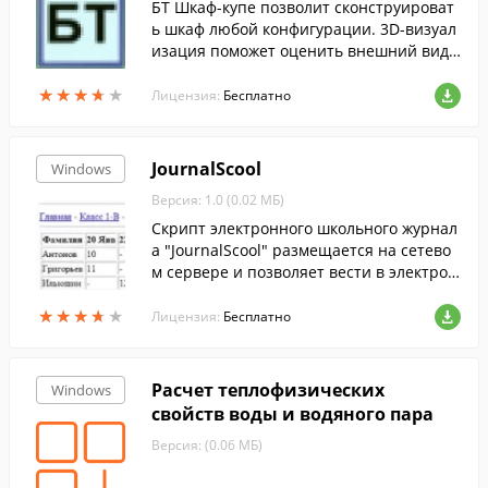
БТ Шкаф-купе позволит сконструироват
ь шкаф любой конфигурации. 3D-визуал
изация поможет оценить внешний вид
изделия. При печати Вы получите черт
★
★
★
★
★
★
★
★
★
★
еж с размерами, засверловку и деталир
Лицензия:
Бесплатно
овку.
JournalScool
Windows
Версия: 1.0 (0.02 МБ)
Скрипт электронного школьного журнал
а "JournalScool" размещается на сетево
м сервере и позволяет вести в электрон
ном виде классные школьные журналы.
★
★
★
★
★
★
★
★
★
★
Лицензия:
Бесплатно
Расчет теплофизических
Windows
свойств воды и водяного пара
Версия: (0.06 МБ)