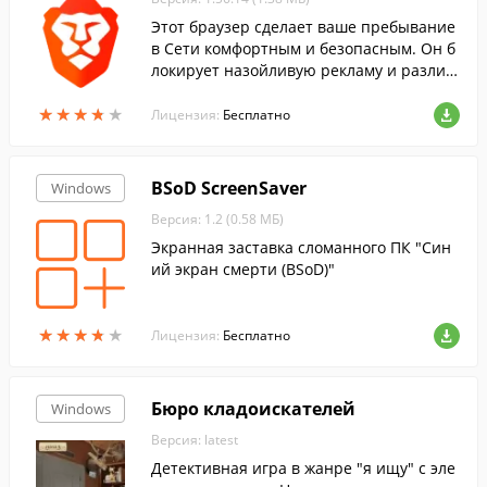
Этот браузер сделает ваше пребывание
в Сети комфортным и безопасным. Он б
локирует назойливую рекламу и различ
ные трекеры, которые пытаются отслеж
★
★
★
★
★
★
★
★
★
★
ивать вашу активность, когда вы заходи
Лицензия:
Бесплатно
те на веб-сайты.
BSoD ScreenSaver
Windows
Версия: 1.2 (0.58 МБ)
Экранная заставка сломанного ПК "Син
ий экран смерти (BSoD)"
★
★
★
★
★
★
★
★
★
★
Лицензия:
Бесплатно
Бюро кладоискателей
Windows
Версия: latest
Детективная игра в жанре "я ищу" с эле