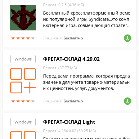
Версия: 0.7.5 (4.38 МБ)
Бесплатный кроссплатформенный реме
йк популярной игры Syndicate.Это комп
ьютерная игра, совмещающая стратеги
ческий и тактический элементы.
★
★
★
★
★
★
★
★
★
★
Лицензия:
Бесплатно
ФРЕГАТ-СКЛАД 4.29.02
Windows
Версия: (37.77 МБ)
Перед вами программа, которая предна
значена для учета товарно-материальн
ых ценностей, услуг, документов.
★
★
★
★
★
★
★
★
★
★
Лицензия:
Бесплатно
ФРЕГАТ-СКЛАД Light
Windows
Версия: 4.264.0.02 (63.25 МБ)
Бесплатная программа складского и бух