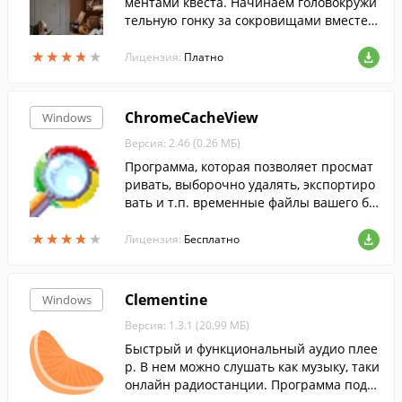
ментами квеста. Начинаем головокружи
тельную гонку за сокровищами вместе с
молодым кладоискателем по имени Горд
★
★
★
★
★
★
★
★
★
★
он Джонс.
Лицензия:
Платно
ChromeCacheView
Windows
Версия: 2.46 (0.26 МБ)
Программа, которая позволяет просмат
ривать, выборочно удалять, экспортиро
вать и т.п. временные файлы вашего бр
аузера Google Chrome.
★
★
★
★
★
★
★
★
★
★
Лицензия:
Бесплатно
Clementine
Windows
Версия: 1.3.1 (20.99 МБ)
Быстрый и функциональный аудио плее
р. В нем можно слушать как музыку, таки
онлайн радиостанции. Программа подд