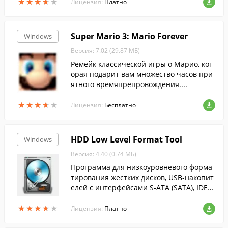
★
★
★
★
★
★
★
★
★
★
йный форматы....
Лицензия:
Платно
Super Mario 3: Mario Forever
Windows
Версия: 7.02 (29.87 МБ)
Ремейк классической игры о Марио, кот
орая подарит вам множество часов при
ятного времяпрепровождения....
★
★
★
★
★
★
★
★
★
★
Лицензия:
Бесплатно
HDD Low Level Format Tool
Windows
Версия: 4.40 (0.74 МБ)
Программа для низкоуровневого форма
тирования жестких дисков, USB-накопит
елей с интерфейсами S-ATA (SATA), IDE
(E-IDE), SCSI, USB или Firewire.
★
★
★
★
★
★
★
★
★
★
Лицензия:
Платно