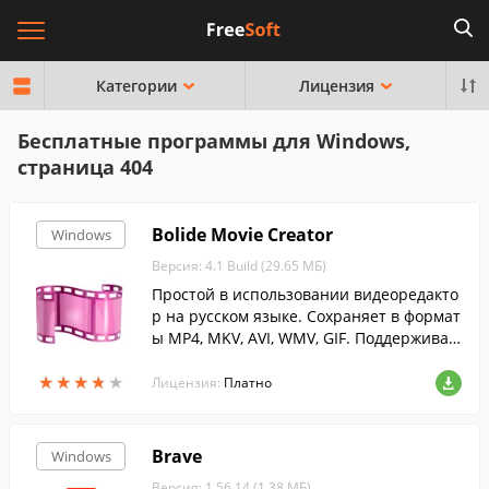
Категории
Лицензия
Бесплатные программы для Windows,
страница 404
Bolide Movie Creator
Windows
Версия: 4.1 Build (29.65 МБ)
Простой в использовании видеоредакто
р на русском языке. Сохраняет в формат
ы MP4, MKV, AVI, WMV, GIF. Поддерживае
т разрешения до 4к. Программа упроща
★
★
★
★
★
★
★
★
★
★
ет процесс видеомонтажа, специальных
Лицензия:
Платно
знаний не потребуется.
Brave
Windows
Версия: 1.56.14 (1.38 МБ)