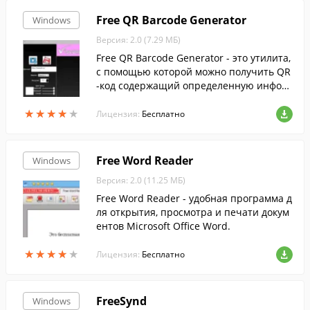
Free QR Barcode Generator
Windows
Версия: 2.0 (7.29 МБ)
Free QR Barcode Generator - это утилита,
с помощью которой можно получить QR
-код содержащий определенную инфор
мацию.
★
★
★
★
★
★
★
★
★
★
Лицензия:
Бесплатно
Free Word Reader
Windows
Версия: 2.0 (11.25 МБ)
Free Word Reader - удобная программа д
ля открытия, просмотра и печати докум
ентов Microsoft Office Word.
★
★
★
★
★
★
★
★
★
★
Лицензия:
Бесплатно
FreeSynd
Windows