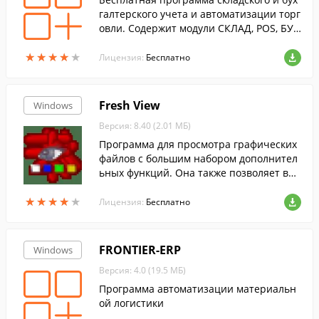
галтерского учета и автоматизации торг
овли. Содержит модули СКЛАД, POS, БУХ
ГАЛТЕРИЯ, ЭКСПРЕСС-АНАЛИЗ. БД Interb
★
★
★
★
★
★
★
★
★
★
ase FireBird.
Лицензия:
Бесплатно
Fresh View
Windows
Версия: 8.40 (2.01 МБ)
Программа для просмотра графических
файлов с большим набором дополнител
ьных функций. Она также позволяет вос
производить аудио и видео файлы.
★
★
★
★
★
★
★
★
★
★
Лицензия:
Бесплатно
FRONTIER-ERP
Windows
Версия: 4.0 (19.5 МБ)
Программа автоматизации материальн
ой логистики