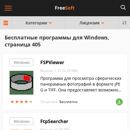
Категории
Лицензия
Бесплатные программы для Windows,
страница 405
FSPViewer
Windows
Версия: 1.51 (0.29 МБ)
Программа для просмотра сферических
панорамных фотографий в формате JPE
G и TIFF. Она предоставляет возможност
ь просмотра панорам в полноэкранном
★
★
★
★
★
★
★
★
★
★
режиме и управления горячими точкам
Лицензия:
Бесплатно
и.
FtpSearcher
Windows
Версия: (0.39 МБ)