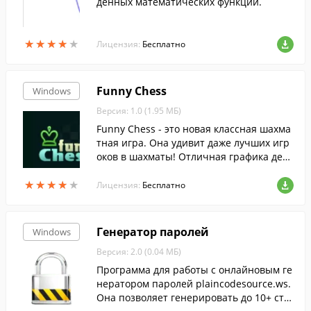
денных математических функций.
★
★
★
★
★
★
★
★
★
★
Лицензия:
Бесплатно
Funny Chess
Windows
Версия: 1.0 (1.95 МБ)
Funny Chess - это новая классная шахма
тная игра. Она удивит даже лучших игр
оков в шахматы! Отличная графика дела
ет игру уникальной и вы будете играть
★
★
★
★
★
★
★
★
★
★
часами!
Лицензия:
Бесплатно
Генератор паролей
Windows
Версия: 2.0 (0.04 МБ)
Программа для работы с онлайновым ге
нератором паролей plaincodesource.ws.
Она позволяет генерировать до 10+ стр