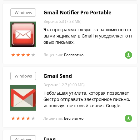
Gmail Notifier Pro Portable
Windows
Версия: 5.3 (7.38 МБ)
Эта программа следит за вашими почто
выми ящиками в Gmail и уведомляет о н
овых письмах.
★
★
★
★
★
★
★
★
★
★
Лицензия:
Бесплатно
Gmail Send
Windows
Версия: 1.2.7 (0.09 МБ)
Небольшая утилита, которая позволяет
быстро отправить электронное письмо,
используя почтовый сервис Google.
★
★
★
★
★
★
★
★
★
★
Лицензия:
Бесплатно
Град
Windows