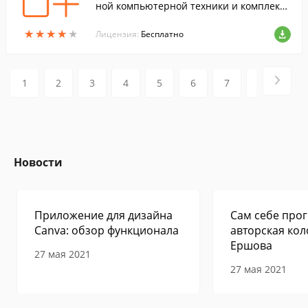
ной компьютерной техники и комплекту
ющих. Целевая аудитория - системные
★
★
★
★
★
★
★
★
★
★
администраторы, IT-специалисты и друг
Лицензия:
Бесплатно
ие ответственные лица.
1
2
3
4
5
6
7
8
9
Новости
Приложение для дизайна
Сам себе прог
Canva: обзор функционала
авторская кол
Ершова
27 мая 2021
27 мая 2021