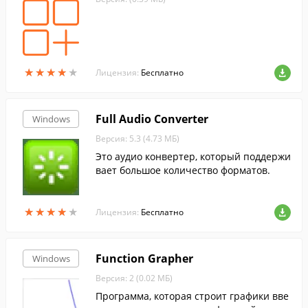
★
★
★
★
★
★
★
★
★
★
Лицензия:
Бесплатно
Full Audio Converter
Windows
Версия: 5.3 (4.73 МБ)
Это аудио конвертер, который поддержи
вает большое количество форматов.
★
★
★
★
★
★
★
★
★
★
Лицензия:
Бесплатно
Function Grapher
Windows
Версия: 2 (0.02 МБ)
Программа, которая строит графики вве