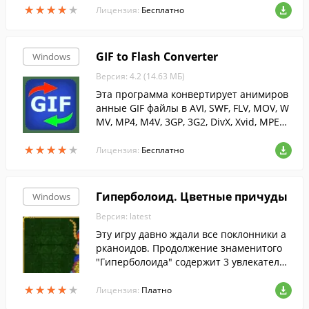
★
★
★
★
★
★
★
★
★
★
Лицензия:
Бесплатно
GIF to Flash Converter
Windows
Версия: 4.2 (14.63 МБ)
Эта программа конвертирует анимиров
анные GIF файлы в AVI, SWF, FLV, MOV, W
MV, MP4, M4V, 3GP, 3G2, DivX, Xvid, MPEG2
и другие форматы.
★
★
★
★
★
★
★
★
★
★
Лицензия:
Бесплатно
Гиперболоид. Цветные причуды
Windows
Версия: latest
Эту игру давно ждали все поклонники а
рканоидов. Продолжение знаменитого
"Гиперболоида" содержит 3 увлекательн
ых кампании, каждая из которых посвя
★
★
★
★
★
★
★
★
★
★
щена своей тематике.
Лицензия:
Платно