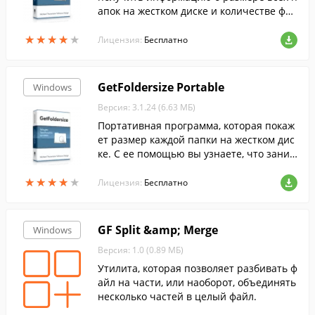
апок на жестком диске и количестве фай
лов в них.
★
★
★
★
★
★
★
★
★
★
Лицензия:
Бесплатно
GetFoldersize Portable
Windows
Версия: 3.1.24 (6.63 МБ)
Портативная программа, которая покаж
ет размер каждой папки на жестком дис
ке. С ее помощью вы узнаете, что заним
ает больше всего места.
★
★
★
★
★
★
★
★
★
★
Лицензия:
Бесплатно
GF Split &amp; Merge
Windows
Версия: 1.0 (0.89 МБ)
Утилита, которая позволяет разбивать ф
айл на части, или наоборот, объединять
несколько частей в целый файл.