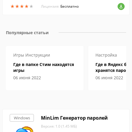
ок паролей различной длины и сложнос
★
★
★
★
★
★
★
★
★
★
ти.
Лицензия:
Бесплатно
Популярные статьи
Игры
Инструкции
Настройка
Где в папке Стим находятся
Где в Яндекс бр
игры
хранятся пароли
06 июня 2022
06 июня 2022
MinLim Генератор паролей
Windows
Версия: 1.0 (1.45 МБ)