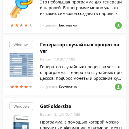
Это небольшая программа для генераци
и паролей. В программе можно указать
из каких символов создавать пароль, как
ой длинны должен быть пароль.
★
★
★
★
★
★
★
★
★
★
Лицензия:
Бесплатно
Генератор случайных процессов
Windows
ver
Версия: 1.0 (0.17 МБ)
Генератор случайных процессов ver - эт
о программа - генератор случайных про
цессов: подброс монеты и бросание куб
ика.
★
★
★
★
★
★
★
★
★
★
Лицензия:
Бесплатно
GetFoldersize
Windows
Версия: 3.1.24 (5.41 МБ)
Программа, с помощью которой можно
получить информацию о размере всех п