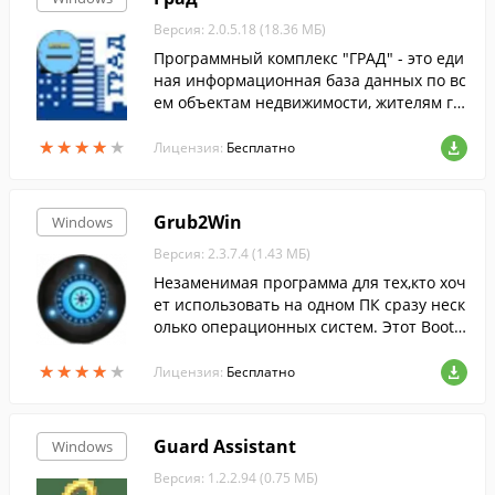
Версия: 2.0.5.18 (18.36 МБ)
Программный комплекс "ГРАД" - это еди
ная информационная база данных по вс
ем объектам недвижимости, жителям го
рода, управляющим компаниям и поста
★
★
★
★
★
★
★
★
★
★
вщикам услуг.
Лицензия:
Бесплатно
Grub2Win
Windows
Версия: 2.3.7.4 (1.43 МБ)
Незаменимая программа для тех,кто хоч
ет использовать на одном ПК сразу неск
олько операционных систем. Этот Boot-
менеджер поможет с лёгкостью перекл
★
★
★
★
★
★
★
★
★
★
ючаться между любыми ОС.
Лицензия:
Бесплатно
Guard Assistant
Windows
Версия: 1.2.2.94 (0.75 МБ)