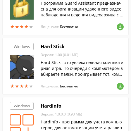
Программа Guard Assistant предназнач
ена для организации удаленного видео
наблюдения и ведения видеоархива с п
омощью веб-камеры или другого устрой
★
★
★
★
★
★
★
★
★
★
ства видеозахвата.
Лицензия:
Бесплатно
Hard Stick
Windows
Версия: 1.00 (0.01 МБ)
Hard Stick - это увлекательная компьюте
рная игра. По очереди с компьютером з
абираете палки, проигрывает тот, кому
достанеться последняя палка.
★
★
★
★
★
★
★
★
★
★
Лицензия:
Бесплатно
HardInfo
Windows
Версия: 1.0.0.0 (0.93 МБ)
HardInfo - программа для учета компью
теров, для автоматизации учета различ