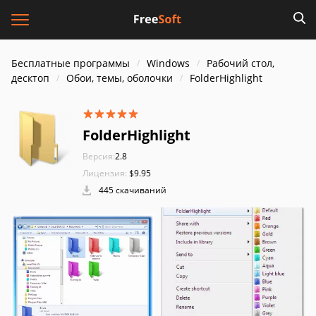
Бесплатные программы
Windows
Рабочий стол,
десктоп
Обои, темы, оболочки
FolderHighlight
FolderHighlight
Версия:
2.8
Лицензия:
$9.95
445 скачиваний