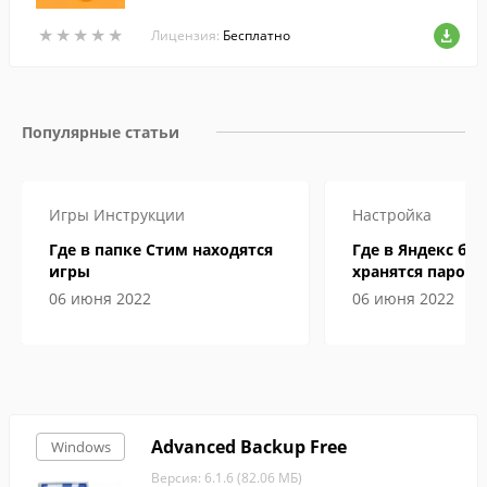
чих действий.
★
★
★
★
★
★
★
★
★
★
Лицензия:
Бесплатно
Популярные статьи
Игры
Инструкции
Настройка
Где в папке Стим находятся
Где в Яндекс бр
игры
хранятся пароли
06 июня 2022
06 июня 2022
Advanced Backup Free
Windows
Версия: 6.1.6 (82.06 МБ)