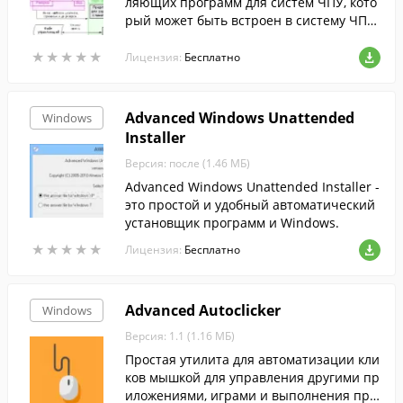
ляющих программ для систем ЧПУ, кото
рый может быть встроен в систему ЧПУ
или использоваться в качестве самосто
★
★
★
★
★
★
★
★
★
★
ятельного приложения.
Лицензия:
Бесплатно
Advanced Windows Unattended
Windows
Installer
Версия: после (1.46 МБ)
Advanced Windows Unattended Installer -
это простой и удобный автоматический
установщик программ и Windows.
★
★
★
★
★
★
★
★
★
★
Лицензия:
Бесплатно
Advanced Autoclicker
Windows
Версия: 1.1 (1.16 МБ)
Простая утилита для автоматизации кли
ков мышкой для управления другими пр
иложениями, играми и выполнения про