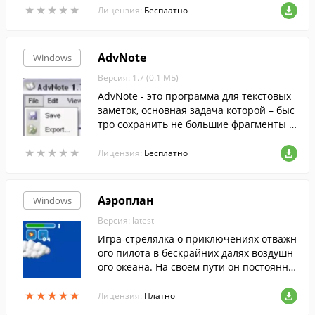
★
★
★
★
★
★
★
★
★
★
Лицензия:
Бесплатно
AdvNote
Windows
Версия: 1.7 (0.1 МБ)
AdvNote - это программа для текстовых
заметок, основная задача которой – быс
тро сохранить не большие фрагменты т
екста.
★
★
★
★
★
★
★
★
★
★
Лицензия:
Бесплатно
Аэроплан
Windows
Версия: latest
Игра-стрелялка о приключениях отважн
ого пилота в бескрайних далях воздушн
ого океана. На своем пути он постоянно
встречает очень смешных противников,
★
★
★
★
★
★
★
★
★
★
которые изо всех сил стараются ему по
Лицензия:
Платно
мешать.