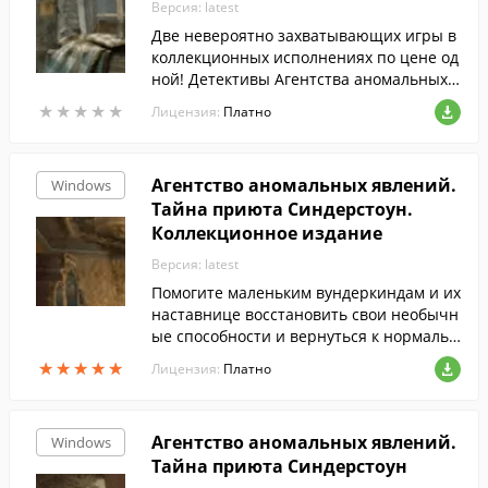
Версия: latest
Две невероятно захватывающих игры в
коллекционных исполнениях по цене од
ной! Детективы Агентства аномальных
расследований прольют свет на тайну з
★
★
★
★
★
★
★
★
★
★
Лицензия:
Платно
агадочного пожара в приюте для детей
с аномальными способностями, и сорвут
коварные планы злодея, использовавше
Агентство аномальных явлений.
Windows
го военный госпиталь для бесчеловечн
Тайна приюта Синдерстоун.
ых экспериментов над людьми.
Коллекционное издание
Версия: latest
Помогите маленьким вундеркиндам и их
наставнице восстановить свои необычн
ые способности и вернуться к нормальн
ой жизни после пожара в приюте.
★
★
★
★
★
★
★
★
★
★
Лицензия:
Платно
Агентство аномальных явлений.
Windows
Тайна приюта Синдерстоун