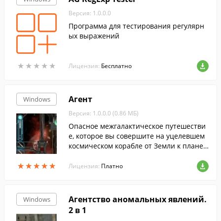
Версия: 1.0.0.0
Программа для тестирования регулярн
ых выражений
★
★
★
★
★
★
★
★
★
★
Лицензия:
Бесплатно
Агент
Windows
Версия: 1.0.0.0 (0.86 МБ)
Опасное межгалактическое путешестви
е, которое вы совершите на уцелевшем
космическом корабле от Земли к планет
е Альфа Центавра, пройдет через тонне
★
★
★
★
★
★
★
★
★
★
льный переход, где вы будете подвергат
Лицензия:
Платно
ься постоянным атакам инопланетных с
ил.
Агентство аномальных явлений.
Windows
2 в 1