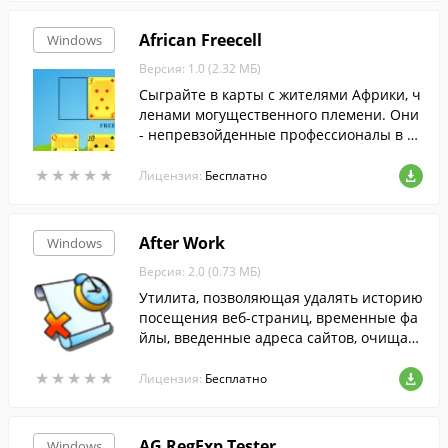
African Freecell
Windows
Версия: 1.0 (2.32 МБ)
Сыграйте в карты с жителями Африки, ч
ленами могущественного племени. Они
- непревзойденные профессионалы в эт
ом деле и обыграли ни один десяток все
★
★
★
★
★
★
★
★
★
★
мирно известных знатоков пасьянса.
Лицензия:
Бесплатно
After Work
Windows
Версия: 2.0 (0.73 МБ)
Утилита, позволяющая удалять историю
посещения веб-страниц, временные фа
йлы, введенные адреса сайтов, очищать
список открытых документов и запущен
★
★
★
★
★
★
★
★
★
★
ных программ.
Лицензия:
Бесплатно
AG RegExp Tester
Windows