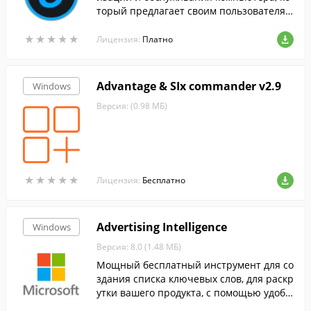
торый предлагает своим пользователям
исчерпывающий набор инструментов д
★
★
★
★
★
★
★
★
★
★
ля решения самых разных задач.
Лицензия:
Платно
Advantage & SIx commander v2.9
Windows
Версия: (0.98 МБ)
★
★
★
★
★
★
★
★
★
★
Лицензия:
Бесплатно
Advertising Intelligence
Windows
Версия: 8.0 (1.48 МБ)
Мощный бесплатный инструмент для со
здания списка ключевых слов, для раскр
утки вашего продукта, с помощью удобн
ого Excel-подобного интерфейса.