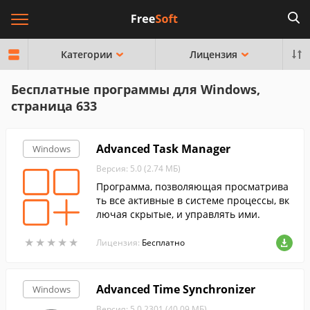
Категории
Лицензия
Бесплатные программы для Windows,
страница 633
Advanced Task Manager
Windows
Версия: 5.0 (2.74 МБ)
Программа, позволяющая просматрива
ть все активные в системе процессы, вк
лючая скрытые, и управлять ими.
★
★
★
★
★
★
★
★
★
★
Лицензия:
Бесплатно
Advanced Time Synchronizer
Windows
Версия: 5.0.2301 (40.09 МБ)