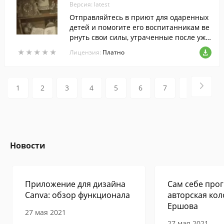
Версия: latest
Отправляйтесь в приют для одаренных
детей и помогите его воспитанникам ве
рнуть свои силы, утраченные после ужа
сного взрыва. Кому не давали покоя нео
★
★
★
★
★
★
★
★
★
★
Лицензия:
Платно
бычные способности ребят и была на ру
ку детская наивность? Это вам и предст
оит выяснить вместе с агентом по аном
альным явлениям. Обследуйте локации
1
2
3
4
5
6
7
8
9
в поисках нужного инвентаря, решайте
головоломные задачки, проходите мини
-игры, и все тайны приюта Синдерстоун
будут открыты!
Новости
Приложение для дизайна
Сам себе прог
Canva: обзор функционала
авторская кол
Ершова
27 мая 2021
27 мая 2021