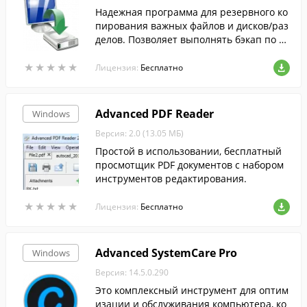
Надежная программа для резервного ко
пирования важных файлов и дисков/раз
делов. Позволяет выполнять бэкап по р
асписанию или вручную.
★
★
★
★
★
★
★
★
★
★
Лицензия:
Бесплатно
Advanced PDF Reader
Windows
Версия: 2.0 (13.05 МБ)
Простой в использовании, бесплатный
просмотщик PDF документов с набором
инструментов редактирования.
★
★
★
★
★
★
★
★
★
★
Лицензия:
Бесплатно
Advanced SystemCare Pro
Windows
Версия: 14.5.0.290
Это комплексный инструмент для оптим
изации и обслуживания компьютера, ко