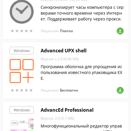
Синхронизирует часы компьютера с сер
верами точного времени через Интерн
ет. Поддерживает работу через прокси.
★
★
★
★
★
★
★
★
★
★
Лицензия:
Платно
Advanced UPX shell
Windows
Версия: v.2.0 (0.66 МБ)
Программа-оболочка для упрощения ис
пользования известного упаковщика EX
E.
★
★
★
★
★
★
★
★
★
★
Лицензия:
Бесплатно
AdvancEd Professional
Windows
Версия: 2.0 (5.7 МБ)
Многофункциональный редактор управ