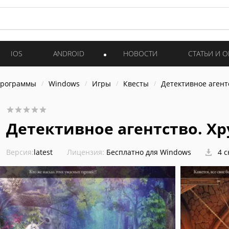
IOS
ANDROID
НОВОСТИ
СТАТЬИ И 
программы
Windows
Игры
Квесты
Детективное агент
Детективное агентство. Хр
Версия:
latest
Лицензия:
Бесплатно для Windows
4 с