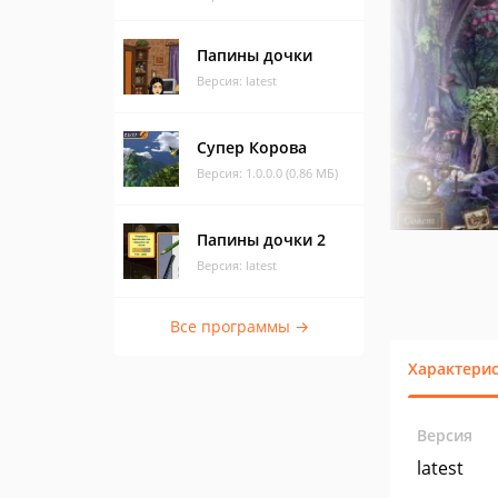
Папины дочки
Версия: latest
Супер Корова
Версия: 1.0.0.0 (0.86 МБ)
Папины дочки 2
Версия: latest
Все программы →
Характери
Версия
latest