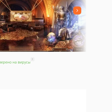
?
верено на вирусы