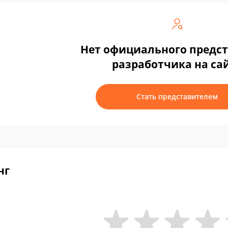
Нет официального предс
разработчика на са
Стать представителем
нг