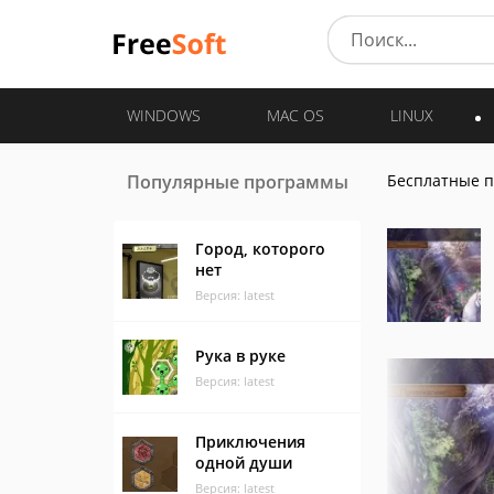
WINDOWS
MAC OS
LINUX
Популярные программы
Бесплатные 
Город, которого
нет
Версия: latest
Рука в руке
Версия: latest
Приключения
одной души
Версия: latest