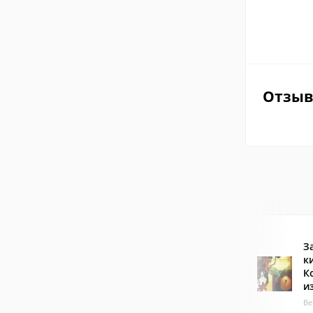
Отзы
З
к
К
и
Ве