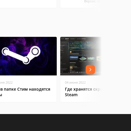
Версия: latest
юня 2022
04 июня 2022
 в папке Стим находятся
Где хранятся скриншоты в
ы
Steam