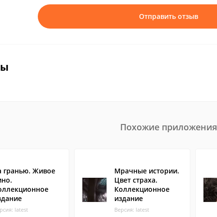
Отправить отзыв
вы
Похожие приложения
а гранью. Живое
Мрачные истории.
ино.
Цвет страха.
оллекционное
Коллекционное
здание
издание
рсия: latest
Версия: latest