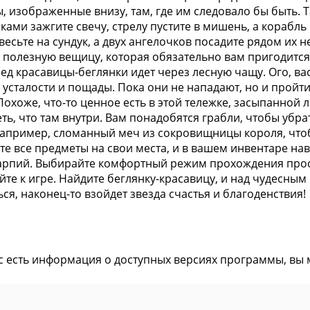
, изображенные внизу, там, где им следовало бы быть. Т
чками зажгите свечу, стрелу пустите в мишень, а корабль
весьте на сундук, а двух ангелочков посадите рядом их не
 полезную вещицу, которая обязательно вам пригодится
лед красавицы-беглянки идет через лесную чащу. Ого, вас
усталости и пощады. Пока они не нападают, но и пройти 
Похоже, что-то ценное есть в этой тележке, засыпанной 
ть, что там внутри. Вам понадобятся грабли, чтобы убра
например, сломанный меч из сокровищницы короля, чт
те все предметы на свои места, и в вашем инвентаре н
арпий. Выбирайте комфортный режим прохождения прос
йте к игре. Найдите беглянку-красавицу, и над чудесным
ся, наконец-то взойдет звезда счастья и благоденствия!
ас есть информация о доступных версиях программы, вы