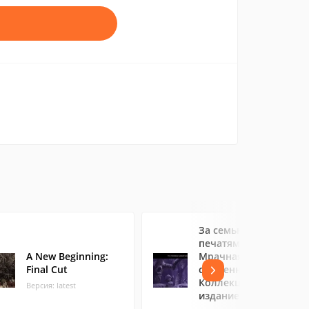
За семью
печатями.
A New Beginning:
Мрачная роща,
Final Cut
священная роща.
Коллекционное
Версия: latest
издание