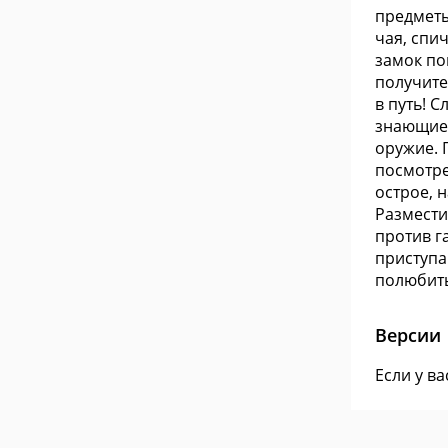
предметы
чая, спи
замок по
получите
в путь! С
знающие 
оружие. 
посмотре
острое, 
Размести
против г
приступа
полюбить
Версии
Если у в