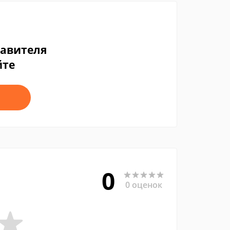
тавителя
йте
0
0 оценок