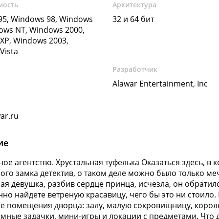
мость
Архитектура
5, Windows 98, Windows
32 и 64 бит
ows NT, Windows 2000,
XP, Windows 2003,
Vista
Разработчик
Alawar Entertainment, Inc
ar.ru
ие
ное агентство. Хрустальная туфелька Оказаться здесь, в 
ого замка детектив, о таком деле можно было только меч
ая девушка, разбив сердце принца, исчезла, он обратил
но найдете ветреную красавицу, чего бы это ни стоило. 
е помещения дворца: залу, малую сокровищницу, короле
мные задачки, мини-игры и локации с предметами. Что д