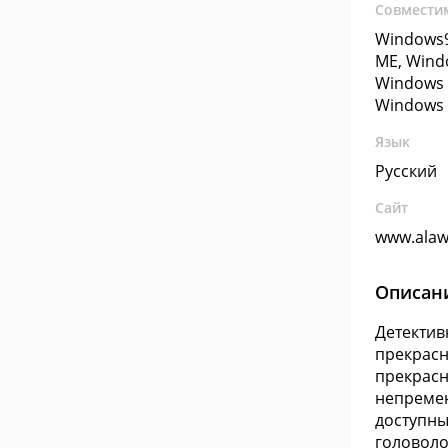
Совмести
Windows9
ME, Wind
Windows 
Windows 
Язык
Русский
Сайт
www.alaw
Описан
Детектив
прекрасн
прекрасн
непремен
доступны
головоло