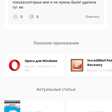
показал,которые мне и не нужны были! удалила
тут же
0
0
Ответить
Похожие приложения
IncrediMail Pa
Opera для Windows
Recovery
Версия: 133.0.59 (131.75
МБ)
Версия: 1.3.1 (1 МБ
Актуальные статьи