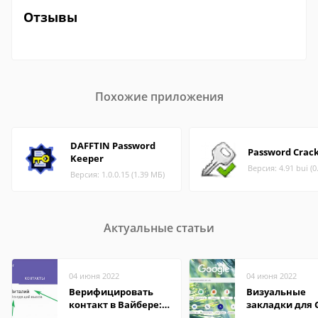
Отзывы
Похожие приложения
DAFFTIN Password
Password Crac
Keeper
Версия: 4.91 bui (0
Версия: 1.0.0.15 (1.39 МБ)
Актуальные статьи
04 июня 2022
04 июня 2022
Верифицировать
Визуальные
контакт в Вайбере:
закладки для 
что это значит
Chrome