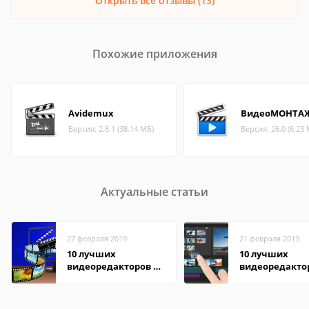
Открыть все отзывы (13)
Похожие приложения
Avidemux
ВидеоМОНТА
Версия: 2.8.1 (38.14 МБ)
Версия: 26.0 (6.23
Актуальные статьи
27 февраля 2019
21 февраля 2019
10 лучших
10 лучших
видеоредакторов на
видеоредакто
Windows
Android