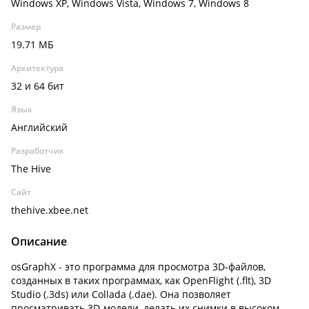
Windows XP, Windows Vista, Windows 7, Windows 8
Размер
19.71 МБ
Архитектура
32 и 64 бит
Язык
Английский
Разработчик
The Hive
Сайт
thehive.xbee.net
Описание
osGraphX - это программа для просмотра 3D-файлов,
созданных в таких программах, как OpenFlight (.flt), 3D
Studio (.3ds) или Collada (.dae). Она позволяет
просматривать 3D-модели, делать их снимки в высоком