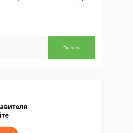
Скачать
тавителя
йте