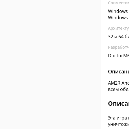
Совмести
Windows 
Windows 
Архитект
32 и 64 б
Разработ
DoctorM
Описан
AM2R Ano
всем обл
Описа
Эта игра
уничтожи