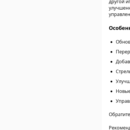
другой и
улучшенн
управлен
Особен
Обнов
Перер
Добав
Стрел
Улучш
Новые
Управ
Обратите
Рекоменд