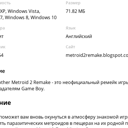
мость
Размер
XP, Windows Vista,
71.82 МБ
7, Windows 8, Windows 10
ура
Язык
ит
Английский
чик
Сайт
64
metroid2remake.blogspot.c
ие
ther Metroid 2 Remake - это неофициальный ремейк игры 
адателям Game Boy.
ние
 поможет вам вновь окунуться в атмосферу знакомой иг
ть паразитических метроидов в пещерах на их родной пл