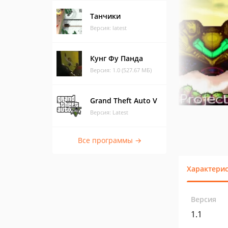
Танчики
Версия: latest
Кунг Фу Панда
Версия: 1.0 (527.67 МБ)
Grand Theft Auto V
Версия: Latest
Все программы →
Характери
Версия
1.1