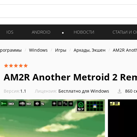
IOS
ANDROID
НОВОСТИ
СТАТЬИ И 
программы
Windows
Игры
Аркады, Экшен
AM2R Anoth
AM2R Another Metroid 2 Re
Версия:
1.1
Лицензия:
Бесплатно для Windows
860 с