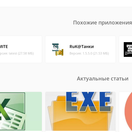
Похожие приложения
MITE
RuK@Танки
рсия: latest (27.58 МБ)
Версия: 1.5.5.0 (21.53 МБ)
Актуальные статьи