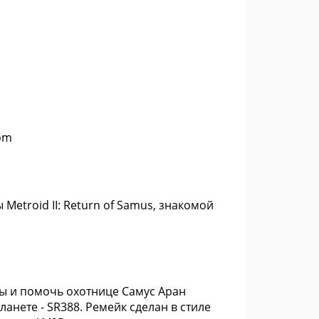
om
Metroid II: Return of Samus, знакомой
ры и помочь охотнице Самус Аран
анете - SR388. Ремейк сделан в стиле