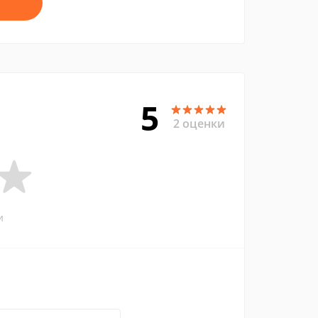
5
2 оценки
и