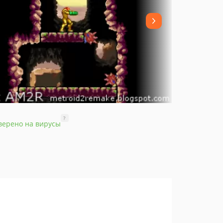
?
верено на вирусы