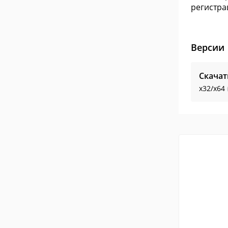
регистра
Версии
Скачат
x32/x64