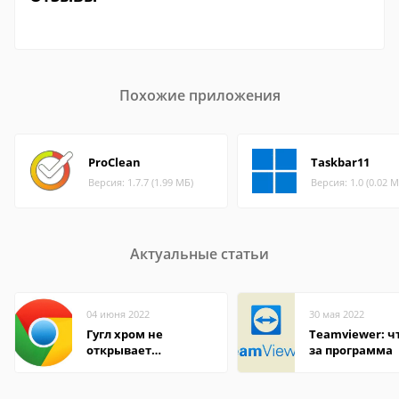
Похожие приложения
ProClean
Taskbar11
Версия: 1.7.7 (1.99 МБ)
Версия: 1.0 (0.02 М
Актуальные статьи
04 июня 2022
30 мая 2022
Гугл хром не
Teamviewer: чт
открывает
за программа
страницы