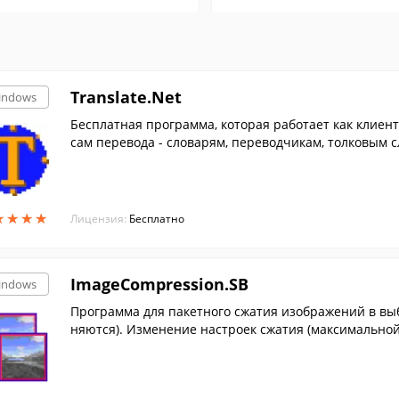
Translate.Net
indows
Бесплатная программа, которая работает как клиен
сам перевода - словарям, переводчикам, толковым 
★
★
★
★
★
★
★
★
Лицензия:
Бесплатно
ImageCompression.SB
indows
Программа для пакетного сжатия изображений в вы
няются). Изменение настроек сжатия (максимальной