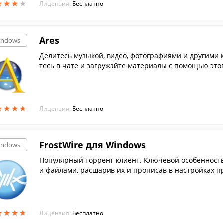
★
★
★
★
★
★
★
★
Лицензия:
Бесплатно
Ares
indows
Делитесь музыкой, видео, фотографиями и другими
тесь в чате и загружайте материалы с помощью это
★
★
★
★
★
★
★
★
Лицензия:
Бесплатно
FrostWire для Windows
indows
Популярный торрент-клиент. Ключевой особенност
и файлами, расшарив их и прописав в настройках 
★
★
★
★
★
★
★
★
Лицензия:
Бесплатно