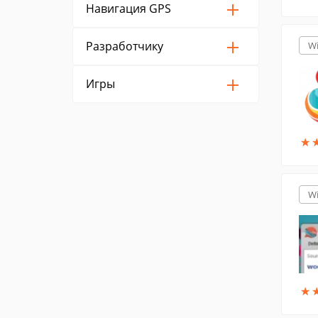
Навигация GPS
Разработчику
W
Игры
★
★
W
★
★