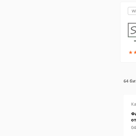
W
★
★
64 би
Ка
Ф
от
о
04