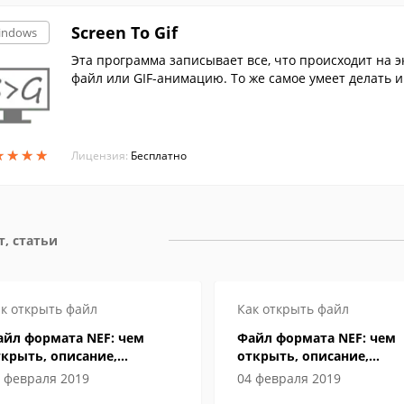
Screen To Gif
indows
Эта программа записывает все, что происходит на 
файл или GIF-анимацию. То же самое умеет делать и
★
★
★
★
★
★
★
★
Лицензия:
Бесплатно
т, статьи
к открыть файл
Как открыть файл
айл формата NEF: чем
Файл формата NEF: чем
крыть, описание,
открыть, описание,
собенности
особенности
 февраля 2019
04 февраля 2019