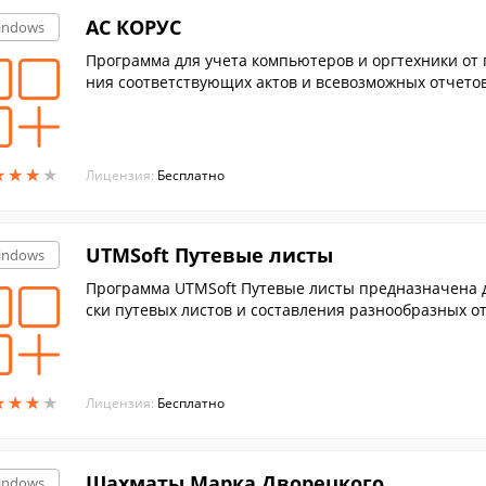
АС КОРУС
indows
Программа для учета компьютеров и оргтехники от 
ния соответствующих актов и всевозможных отчетов
★
★
★
★
★
★
★
★
Лицензия:
Бесплатно
UTMSoft Путевые листы
indows
Программа UTMSoft Путевые листы предназначена д
ски путевых листов и составления разнообразных о
ь путевые листы всех форм в соответствии с норма
★
★
★
★
★
★
★
★
Лицензия:
Бесплатно
Шахматы Марка Дворецкого
indows