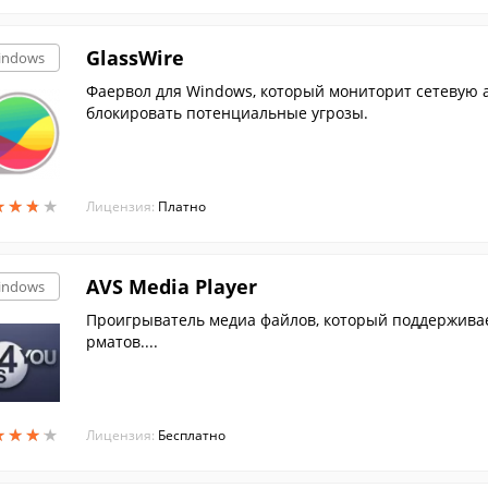
GlassWire
indows
Фаервол для Windows, который мониторит сетевую 
блокировать потенциальные угрозы.
★
★
★
★
★
★
★
★
Лицензия:
Платно
AVS Media Player
indows
Проигрыватель медиа файлов, который поддерживае
рматов....
★
★
★
★
★
★
★
★
Лицензия:
Бесплатно