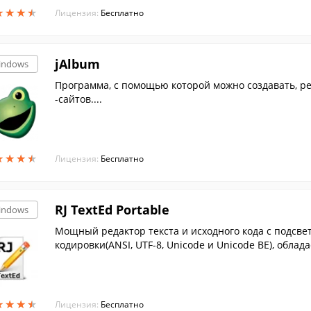
★
★
★
★
★
★
★
★
Лицензия:
Бесплатно
jAlbum
indows
Программа, с помощью которой можно создавать, ре
-сайтов....
★
★
★
★
★
★
★
★
Лицензия:
Бесплатно
RJ TextEd Portable
indows
Мощный редактор текста и исходного кода с подсв
кодировки(ANSI, UTF-8, Unicode и Unicode BE), обла
и позволяет сворачивать отдельные блоки кода, для
★
★
★
★
★
★
★
★
Лицензия:
Бесплатно