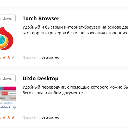
Torch Browser
indows
Удобный и быстрый интернет-браузер на основе д
ы с торрент-трекеров без использования сторонних
★
★
★
★
★
★
★
★
Лицензия:
Бесплатно
Dixio Desktop
indows
Удобный переводчик, с помощью которого можно быс
бого слова в любом документе.
★
★
★
★
★
★
★
★
Лицензия:
Бесплатно