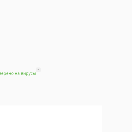
?
верено на вирусы