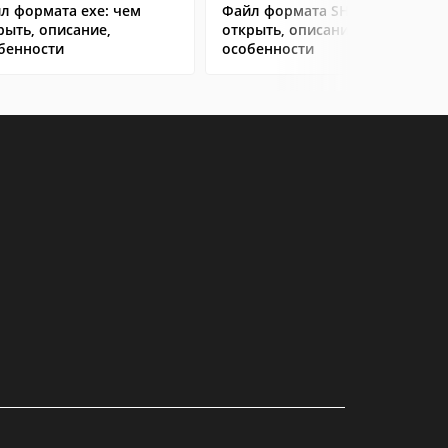
л формата exe: чем
Файл формата SHS: чем
рыть, описание,
открыть, описание,
бенности
особенности