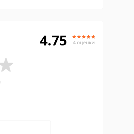
4.75
4 оценки
и