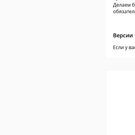
Делаем б
обязател
Версии
Если у в