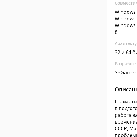
Совмести
Windows 
Windows 
Windows 
8
Архитект
32 и 64 б
Разработ
SBGames
Описан
Шахматы 
в подгот
работа з
времени?
СССР, Ма
проблемы