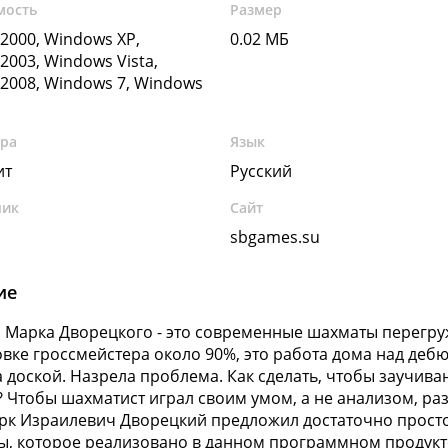
мость
Размер
2000, Windows XP,
0.02 МБ
2003, Windows Vista,
2008, Windows 7, Windows
ура
Язык
ит
Русский
чик
Сайт
sbgames.su
ие
Марка Дворецкого - это современные шахматы перегру
овке гроссмейстера около 90%, это работа дома над деб
а доской. Назрела проблема. Как сделать, чтобы заучив
 Чтобы шахматист играл своим умом, а не анализом, р
рк Израилевич Дворецкий предложил достаточно просто
, которое реализовано в данном программном продукт