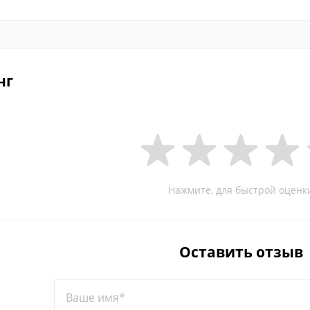
нг
Нажмите, для быстрой оценк
Оставить отзыв
Ваше имя*