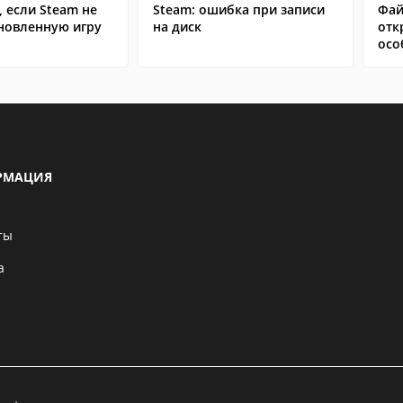
, если Steam не
Steam: ошибка при записи
Фай
ановленную игру
на диск
отк
осо
РМАЦИЯ
ты
а