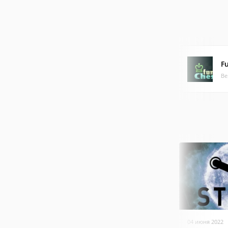
F
Ве
04 июня 2022