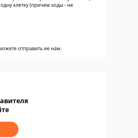
дну клетку (причем ходы - не
 можете
отправить ее нам
.
тавителя
йте