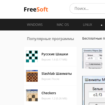
WINDOWS
MAC OS
LINUX
Популярные программы
Бесплатные 
Русские Шашки
Версия: 1.6 (0.17 МБ)
Slashlab Шахматы
Версия: После
Checkers
Версия: 1.2 (0.26 МБ)