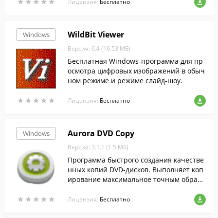
★
★
★
★
★
★
★
★
★
★
Лицензия:
Бесплатно
WildBit Viewer
Windows
Версия: 6.4 (16.53 МБ)
Бесплатная Windows-программа для пр
осмотра цифровых изображений в обыч
ном режиме и режиме слайд-шоу.
★
★
★
★
★
★
★
★
★
★
Лицензия:
Бесплатно
Aurora DVD Copy
Windows
Версия: 3.1.1 (1.5 МБ)
Программа быстрого создания качестве
нных копий DVD-дисков. Выполняет коп
ирование максимальное точным образо
м.
★
★
★
★
★
★
★
★
★
★
Лицензия:
Бесплатно