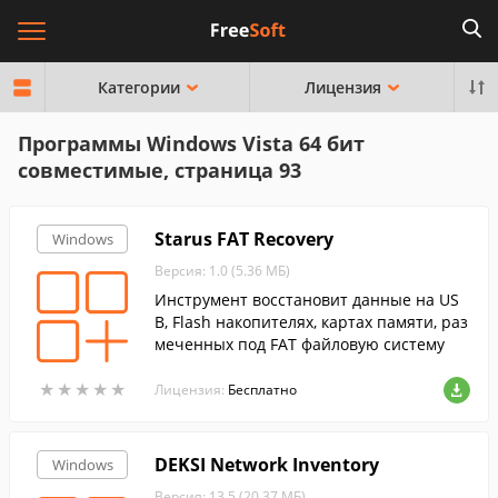
Категории
Лицензия
Программы Windows Vista 64 бит
совместимые, страница 93
Starus FAT Recovery
Windows
Версия: 1.0 (5.36 МБ)
Инструмент восстановит данные на US
B, Flash накопителях, картах памяти, раз
меченных под FAT файловую систему
★
★
★
★
★
★
★
★
★
★
Лицензия:
Бесплатно
DEKSI Network Inventory
Windows
Версия: 13.5 (20.37 МБ)