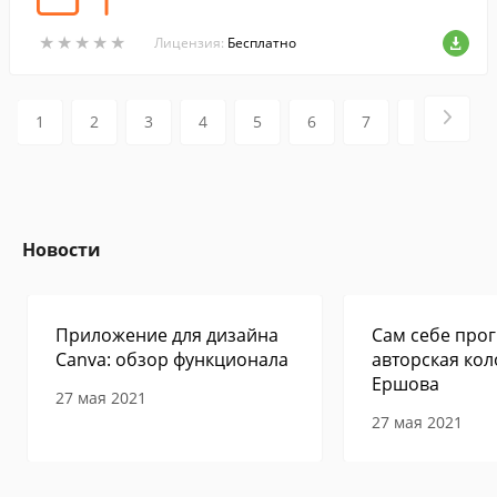
★
★
★
★
★
★
★
★
★
★
Лицензия:
Бесплатно
1
2
3
4
5
6
7
8
9
Новости
Приложение для дизайна
Сам себе прог
Canva: обзор функционала
авторская кол
Ершова
27 мая 2021
27 мая 2021