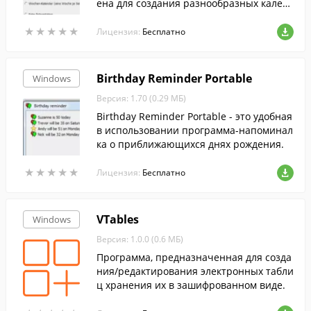
ена для создания разнообразных кален
дарей.
★
★
★
★
★
★
★
★
★
★
Лицензия:
Бесплатно
Birthday Reminder Portable
Windows
Версия: 1.70 (0.29 МБ)
Birthday Reminder Portable - это удобная
в использовании программа-напоминал
ка о приближающихся днях рождения.
★
★
★
★
★
★
★
★
★
★
Лицензия:
Бесплатно
VTables
Windows
Версия: 1.0.0 (0.6 МБ)
Программа, предназначенная для созда
ния/редактирования электронных табли
ц хранения их в зашифрованном виде.