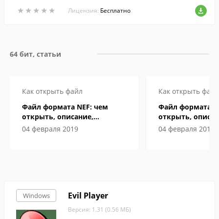
Можно завести таймеры для нескольких
★
★
★
★
★
★
★
★
★
★
пользователей, и по завершении работ
Лицензия:
Бесплатно
ы составить отдельные отчеты.
64 бит, статьи
Как открыть файл
Как открыть файл
Файл формата NEF: чем
Файл формата N
открыть, описание,
открыть, описан
особенности
особенности
04 февраля 2019
04 февраля 2019
Evil Player
Windows
Версия: 1.31 (0.56 МБ)