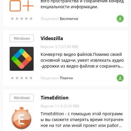
вого пространства и сохранения конфид
енциальности информации.
★
★
★
★
★
★
★
★
★
★
Лицензия:
Бесплатно
Videozilla
Windows
Версия: 3.7 (27.09 МБ)
Конвертер видео файлов.Помимо своей
основной задачи, умеет извлекать аудио
-дорожки из видео файлов и сохранять
их в формате MP3 или WAV.
★
★
★
★
★
★
★
★
★
★
Лицензия:
Платно
TimeEdition
Windows
Версия: 1.1.6 (5.29 МБ)
TimeEdition - с помощью этой программ
ы вы сможете отмерять время потрачен
ное на тот или иной проект или работу.