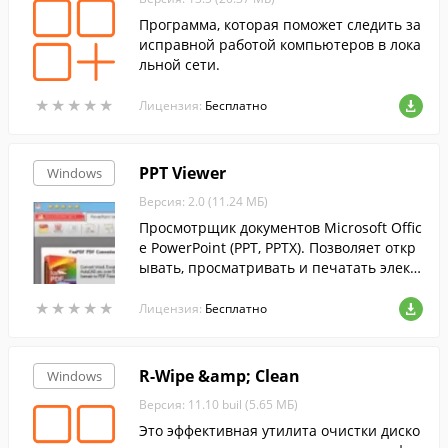
Программа, которая поможет следить за
исправной работой компьютеров в лока
льной сети.
★
★
★
★
★
★
★
★
★
★
Лицензия:
Бесплатно
PPT Viewer
Windows
Версия: 2.0 (11.24 МБ)
Просмотрщик документов Microsoft Offic
e PowerPoint (PPT, PPTX). Позволяет откр
ывать, просматривать и печатать элект
ронные презентации, а так же документ
★
★
★
★
★
★
★
★
★
★
ы в формате RTF и простые текстовые ф
Лицензия:
Бесплатно
айлы (txt).
R-Wipe &amp; Clean
Windows
Версия: 11.10 buil (5.65 МБ)
Это эффективная утилита очистки диско