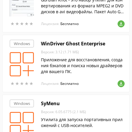
вертирования из формата MPEG2 и DVD
дисков в avi видеофайлы. Пакет Auto Gor
dian Knot представляет собой сборник п
★
★
★
★
★
★
★
★
★
★
рограмм: VirtualDubMod, AviSynth/AviSyn
Лицензия:
Бесплатно
th Filters, DGMPGDec, VobSub, кодек XviD
и командной оболочки Auto Gordian Kno
t, позволяющей настраивать кодирован
WinDriver Ghost Enterprise
Windows
ие через графический интерфейс.
Версия: 3.12 (1.71 МБ)
Приложение для восстановления, созда
ния бэкапов и поиска новых драйверов
для вашего ПК.
★
★
★
★
★
★
★
★
★
★
Лицензия:
Бесплатно
SyMenu
Windows
Версия: 6.05.6775 (2.1 МБ)
Утилита для запуска портативных прил
ожений с USB-носителей.