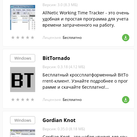
Версия: 3.0 (8.3 МБ)
AllNetic Working Time Tracker - это очень
удобная и простая программа для учета
времени затраченного на работу.
★
★
★
★
★
★
★
★
★
★
Лицензия:
Бесплатно
BitTornado
Windows
Версия: 0.3.18 (4.12 МБ)
Бесплатный кроссплатформенный BitTo
rrent-клиент. Узнайте подробнее о прог
рамме и скачайте бесплатно!...
★
★
★
★
★
★
★
★
★
★
Лицензия:
Бесплатно
Gordian Knot
Windows
Версия: 0.35.0 (8.18 МБ)
Gordian Knot - это набор утилит для кон