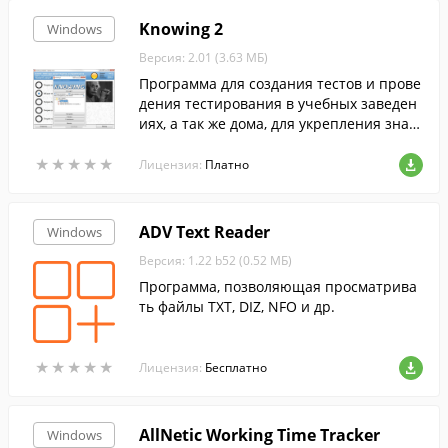
Knowing 2
Windows
Версия: 2.01 (3.63 МБ)
Программа для создания тестов и прове
дения тестирования в учебных заведен
иях, а так же дома, для укрепления знан
ий. Подходит преподавателям и позволя
★
★
★
★
★
★
★
★
★
★
ет упростить учебный процесс.
Лицензия:
Платно
ADV Text Reader
Windows
Версия: 1.22 b52 (0.52 МБ)
Программа, позволяющая просматрива
ть файлы TXT, DIZ, NFO и др.
★
★
★
★
★
★
★
★
★
★
Лицензия:
Бесплатно
AllNetic Working Time Tracker
Windows