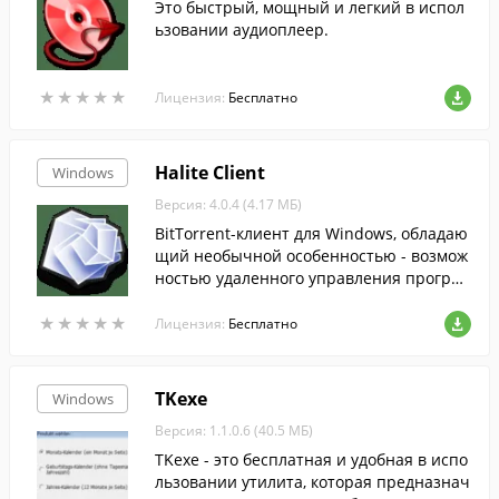
Это быстрый, мощный и легкий в испол
ьзовании аудиоплеер.
★
★
★
★
★
★
★
★
★
★
Лицензия:
Бесплатно
Halite Client
Windows
Версия: 4.0.4 (4.17 МБ)
BitTorrent-клиент для Windows, обладаю
щий необычной особенностью - возмож
ностью удаленного управления програм
мой через мобильный телефон.
★
★
★
★
★
★
★
★
★
★
Лицензия:
Бесплатно
TKexe
Windows
Версия: 1.1.0.6 (40.5 МБ)
TKexe - это бесплатная и удобная в испо
льзовании утилита, которая предназнач