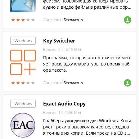
фейсом, позволяющая конвертировать
аудио и видео файлы в различные форм
аты.
★
★
★
★
★
★
★
★
★
★
Лицензия:
Бесплатно
Key Switcher
Windows
Версия: 2.7 (3.15 МБ)
Программа, которая автоматически мен
яет раскладку клавиатуры во время наб
ора текста.
★
★
★
★
★
★
★
★
★
★
Лицензия:
Бесплатно
Exact Audio Copy
Windows
Версия: 1.6 (4.86 МБ)
Граббер аудиодисков для Windows. Копи
рует треки в высоком качестве, создава
я точные их копии. Если треки на CD за