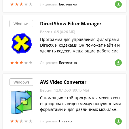
★
★
★
★
★
★
★
★
★
★
льтатов по таблицам .
Лицензия:
Бесплатно
DirectShow Filter Manager
Windows
Версия: 0.5 (0.26 МБ)
Программа для управления фильтрами
DirectX и кодеками.Он поможет найти и
удалить кодеки, мешающие работе сист
емы или других, более подходящих поль
★
★
★
★
★
★
★
★
★
★
зователю, кодеков.
Лицензия:
Бесплатно
AVS Video Converter
Windows
Версия: 12.0.1.650 (80.45 МБ)
С помощью этой программы можно кон
вертировать видео между популярными
форматами и для различных мобильных
устройств....
★
★
★
★
★
★
★
★
★
★
Лицензия:
Платно