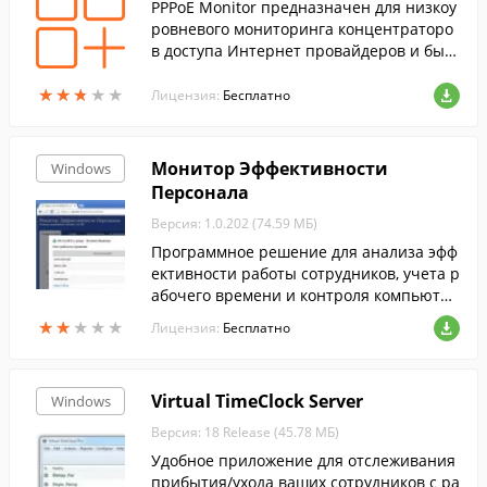
PPPoE Monitor предназначен для низкоу
ровневого мониторинга концентраторо
в доступа Интернет провайдеров и быст
рого создания PPPoE подключений с опт
★
★
★
★
★
★
★
★
★
★
имизированными и безопасными настр
Лицензия:
Бесплатно
ойками.
Монитор Эффективности
Windows
Персонала
Версия: 1.0.202 (74.59 МБ)
Программное решение для анализа эфф
ективности работы сотрудников, учета р
абочего времени и контроля компьютер
ов.
★
★
★
★
★
★
★
★
★
★
Лицензия:
Бесплатно
Virtual TimeClock Server
Windows
Версия: 18 Release (45.78 МБ)
Удобное приложение для отслеживания
прибытия/ухода ваших сотрудников с ра