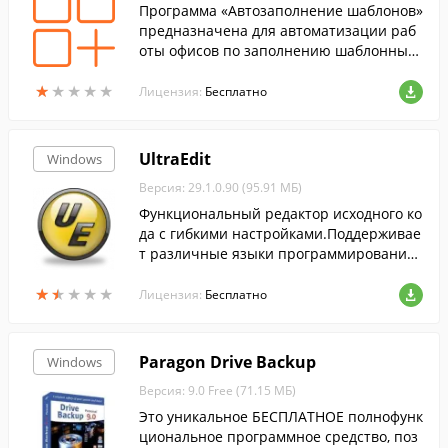
Программа «Автозаполнение шаблонов»
предназначена для автоматизации раб
оты офисов по заполнению шаблонных
документов, где требуется ввод огромно
★
★
★
★
★
★
★
★
★
★
го количества информации. Значительн
Лицензия:
Бесплатно
о упрощен импорт клиентских данных ч
ерез форму заполнения в Excel.
UltraEdit
Windows
Версия: 29.1.0.90 (95.91 МБ)
Функциональный редактор исходного ко
да с гибкими настройками.Поддерживае
т различные языки программирования
и разметки (C/C++, VB, HTML, Java, Perl, F
★
★
★
★
★
★
★
★
★
★
ORTRAN и LaTex)....
Лицензия:
Бесплатно
Paragon Drive Backup
Windows
Версия: 9.0 Free (71.15 МБ)
Это уникальное БЕСПЛАТНОЕ полнофунк
циональное программное средство, поз