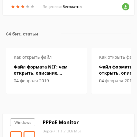
писаны в формате MP3, то их легко скоп
★
★
★
★
★
★
★
★
★
★
ировать на ПК как обычные файлы....
Лицензия:
Бесплатно
64 бит, статьи
Как открыть файл
Как открыть файл
Файл формата NEF: чем
Файл формата N
открыть, описание,
открыть, описан
особенности
особенности
04 февраля 2019
04 февраля 2019
PPPoE Monitor
Windows
Версия: 1.1.7 (0.6 МБ)