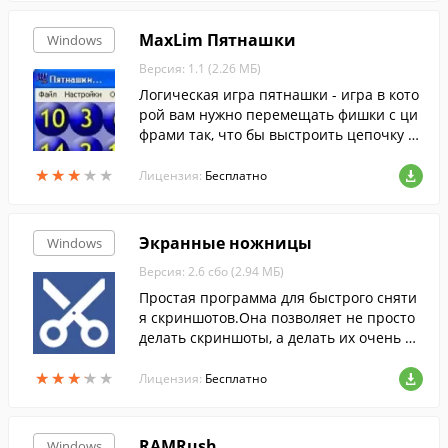
MaxLim Пятнашки
Windows
Версия: 1.1 (2.26 МБ)
Логическая игра пятнашки - игра в кото
рой вам нужно перемещать фишки с ци
фрами так, что бы выстроить цепочку 1-
2-3-4 и так далее до 15. Игра не сложна
★
★
★
★
★
★
★
★
★
★
я, но развивает воображение.
Лицензия:
Бесплатно
Экранные ножницы
Windows
Версия: 2.6 сбо (2.94 МБ)
Простая программа для быстрого сняти
я скриншотов.Она позволяет не просто
делать скриншоты, а делать их очень б
ыстро, буквально за несколько кликов м
★
★
★
★
★
★
★
★
★
★
ышкой.
Лицензия:
Бесплатно
RAMRush
Windows