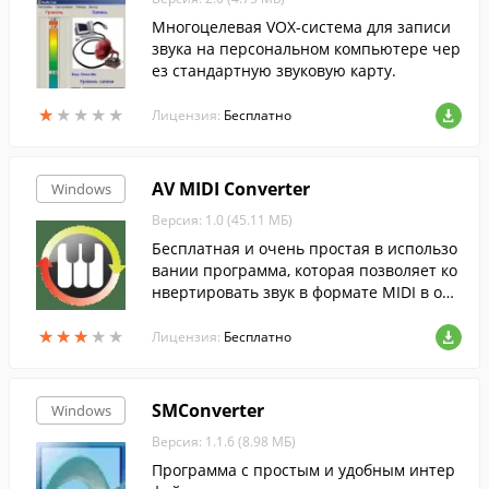
Многоцелевая VOX-система для записи
звука на персональном компьютере чер
ез стандартную звуковую карту.
★
★
★
★
★
★
★
★
★
★
Лицензия:
Бесплатно
AV MIDI Converter
Windows
Версия: 1.0 (45.11 МБ)
Бесплатная и очень простая в использо
вании программа, которая позволяет ко
нвертировать звук в формате MIDI в оди
н из популярных форматов цифрового з
★
★
★
★
★
★
★
★
★
★
вука.
Лицензия:
Бесплатно
SMConverter
Windows
Версия: 1.1.6 (8.98 МБ)
Программа с простым и удобным интер