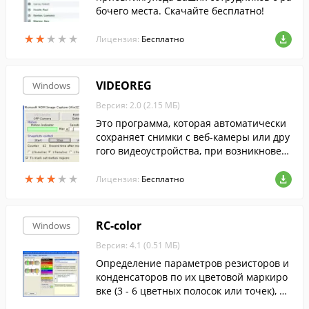
бочего места. Скачайте бесплатно!
★
★
★
★
★
★
★
★
★
★
Лицензия:
Бесплатно
VIDEOREG
Windows
Версия: 2.0 (2.15 МБ)
Это программа, которая автоматически
сохраняет снимки с веб-камеры или дру
гого видеоустройства, при возникновен
ии движения или постоянно.
★
★
★
★
★
★
★
★
★
★
Лицензия:
Бесплатно
RC-color
Windows
Версия: 4.1 (0.51 МБ)
Определение параметров резисторов и
конденсаторов по их цветовой маркиро
вке (3 - 6 цветных полосок или точек), пр
оверка достоверности полученных резу