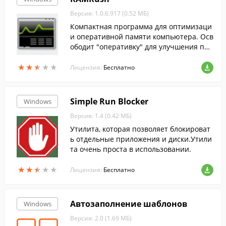
Версия: 1.0.6.917 (0.52 МБ)
Компактная программа для оптимизаци
и оперативной памяти компьютера. Осв
ободит "оперативку" для улучшения про
изводительности.
★
★
★
★
★
★
★
★
★
★
Лицензия:
Бесплатно
Simple Run Blocker
Windows
Версия: 1.4 (0.42 МБ)
Утилита, которая позволяет блокироват
ь отдельные приложения и диски.Утили
та очень проста в использовании.
★
★
★
★
★
★
★
★
★
★
Лицензия:
Бесплатно
Автозаполнение шаблонов
Windows
Версия: 2.0 (1.69 МБ)