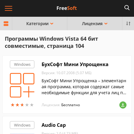
Категории
Лицензия
Программы Windows Vista 64 бит
совместимые, страница 104
БухСофт Мини Упрощенка
Windows
Версия: 10.07.2008 (5.07 МБ)
БухСофт Мини Упрощенка – элементарн
ая программа, которая содержат самые
необходимые функции для учета лиц пр
именяющих упрощенную систему налог
★
★
★
★
★
★
★
★
★
★
ообложения.
Лицензия:
Бесплатно
Audio Cap
Windows
Версия: 2.0 (4.73 МБ)