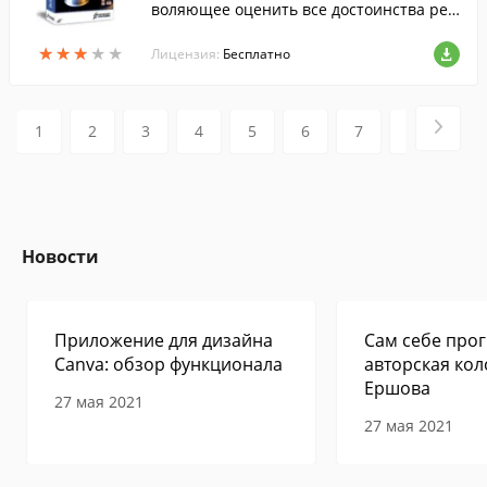
воляющее оценить все достоинства рез
ервного копирования! С Paragon Drive B
★
★
★
★
★
★
★
★
★
★
ackup 9.0 Free вы сможете делать резер
Лицензия:
Бесплатно
вное копирование системы и данных. С
овершенно бесплатно!
1
2
3
4
5
6
7
8
9
Новости
Приложение для дизайна
Сам себе прог
Canva: обзор функционала
авторская кол
Ершова
27 мая 2021
27 мая 2021