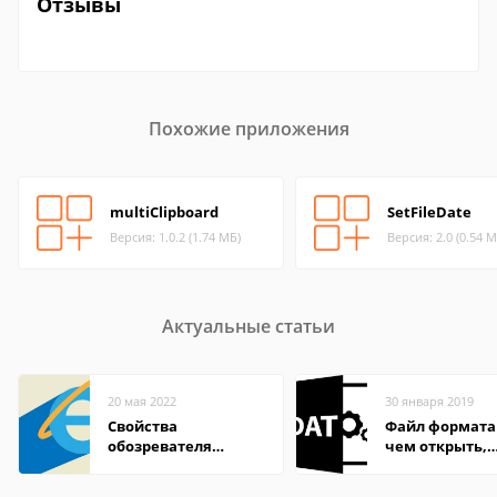
Отзывы
Похожие приложения
multiClipboard
SetFileDate
Версия: 1.0.2 (1.74 МБ)
Версия: 2.0 (0.54 М
Актуальные статьи
20 мая 2022
30 января 2019
Свойства
Файл формата
обозревателя
чем открыть,
Internet Explorer где
описание,
находится
особенности