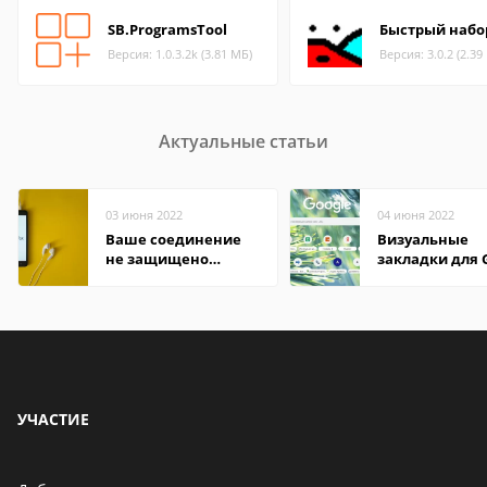
SB.ProgramsTool
Быстрый набо
Версия: 1.0.3.2k (3.81 МБ)
Версия: 3.0.2 (2.39
Актуальные статьи
03 июня 2022
04 июня 2022
Ваше соединение
Визуальные
не защищено
закладки для 
firefox: как
Chrome
исправить
УЧАСТИЕ