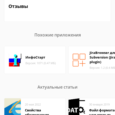
Отзывы
Похожие приложения
JiraBrowser дл
ИнфоСтарт
Subversion (Jir
plugin)
Версия: 1071 (0.47 МБ)
Версия: 1.2 (0.4 МБ
Актуальные статьи
20 мая 2022
30 января 2019
Свойства
Файл формата
обозревателя
чем открыть,