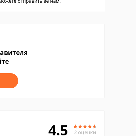
 можете
отправить ее нам
.
тавителя
йте
4.5
2 оценки