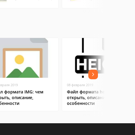
евраля 2019
08 февраля 2019
л формата IMG: чем
Файл формата heic: чем
рыть, описание,
открыть, описание,
бенности
особенности