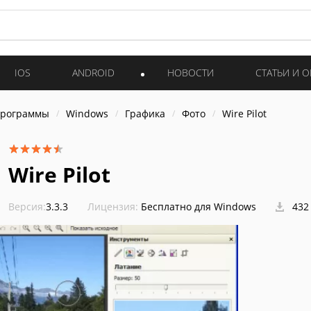
IOS
ANDROID
НОВОСТИ
СТАТЬИ И 
программы
Windows
Графика
Фото
Wire Pilot
Wire Pilot
Версия:
3.3.3
Лицензия:
Бесплатно для Windows
432