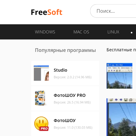
WINDOWS
MAC OS
LINUX
Популярные программы
Бесплатные 
Studio
Версия: 2.0.2 (14.96 МБ)
ФотоШОУ PRO
Версия: 26.5 (16.94 МБ)
ФотоШОУ
Версия: 11.0 (130.03 МБ)