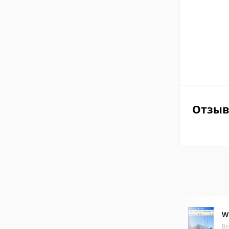
Отзы
Wi
Ве