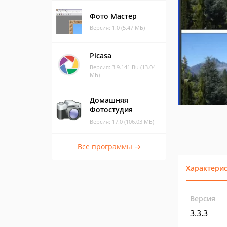
Фото Мастер
Версия: 1.0 (5.47 МБ)
Picasa
Версия: 3.9.141 Bu (13.04
МБ)
Домашняя
Фотостудия
Версия: 17.0 (106.03 МБ)
Все программы →
Характери
Версия
3.3.3