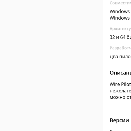
Совмести
Windows 
Windows 
Архитект
32 и 64 б
Разработ
Два пило
Описан
Wire Pil
нежелате
можно от
Версии