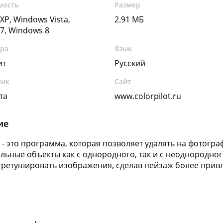
мость
Размер
XP, Windows Vista,
2.91 МБ
7, Windows 8
ура
Язык
ит
Русский
чик
Сайт
та
www.colorpilot.ru
ие
ot - это программа, которая позволяет удалять на фотогр
льные объекты как с однородного, так и с неоднородн
ретушировать изображения, сделав пейзаж более прив