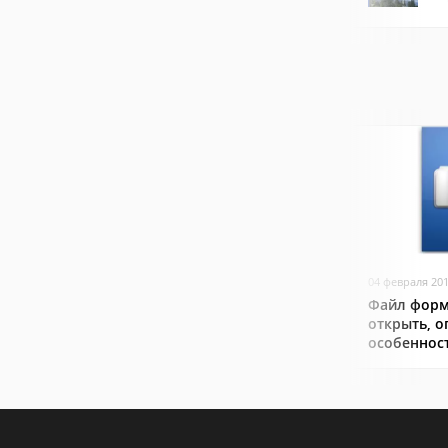
04 февраля 20
Файл форм
открыть, о
особеннос