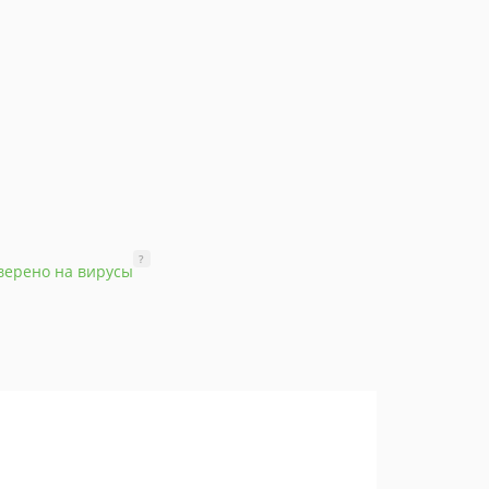
?
верено на вирусы