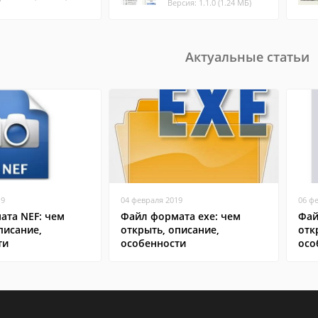
Версия: 1.1.0 (1.24 МБ)
Актуальные статьи
19
04 февраля 2019
06 ф
ата NEF: чем
Файл формата exe: чем
Фай
писание,
открыть, описание,
отк
ти
особенности
осо