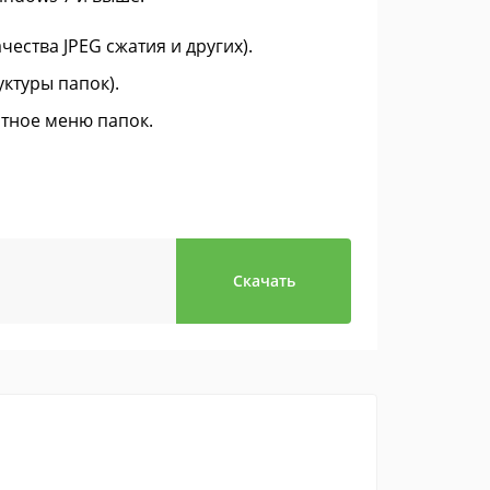
ства JPEG сжатия и других).
ктуры папок).
стное меню папок.
Скачать