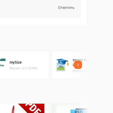
Ответить
Image Resize Guide
mySize
Lite
Версия: 1.2 (1.53 МБ)
Версия: 2.2.6 (4.49 МБ)