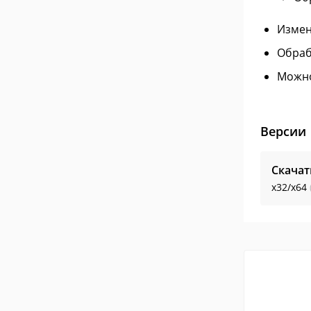
Измен
Обраб
Можно
Версии
Скачат
x32/x64