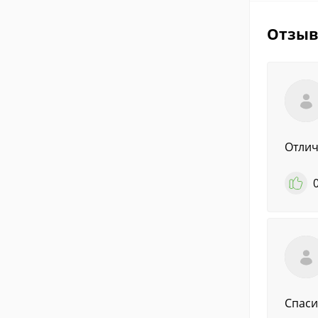
Отзы
Отлич
Спаси