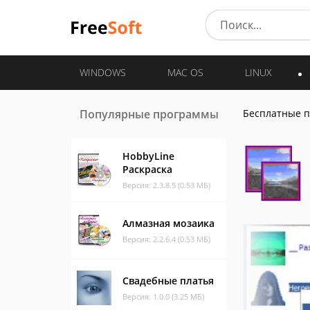
WINDOWS
MAC OS
LINUX
Популярные программы
Бесплатные 
HobbyLine
Раскраска
Версия: 2.3.8.5 (0.53 МБ)
Алмазная мозаика
Версия: 2.2.6.4 (0.53 МБ)
Свадебные платья
Версия: 1.0.0 (3.25 МБ)