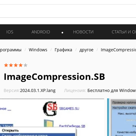
IOS
ANDROID
НОВОСТИ
СТАТЬИ И 
программы
Windows
Графика
другое
ImageCompressi
ImageCompression.SB
Версия:
2024.03.1.XP.lang
Лицензия:
Бесплатно для Window