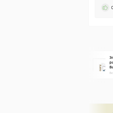
Э
р
B
Ве