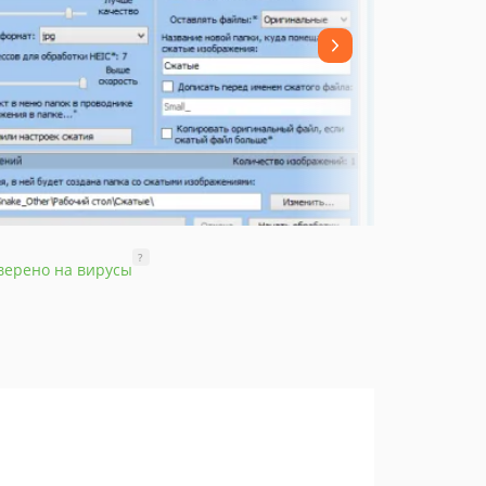
?
верено на вирусы