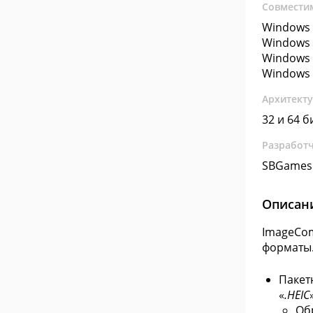
Совмести
Windows 
Windows 
Windows 
Windows 
Архитект
32 и 64 б
Разработ
SBGames
Описан
ImageCom
форматы
Пакет
«
.HEIC
Об