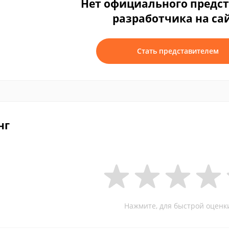
Нет официального предс
разработчика на са
Стать представителем
нг
Нажмите, для быстрой оценк