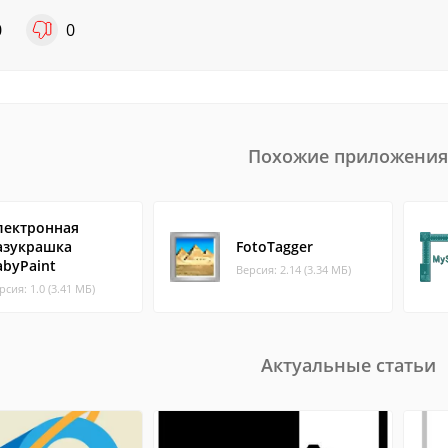
0
0
Похожие приложения
лектронная
азукрашка
FotoTagger
abyPaint
Версия: 2.14 (3.34 МБ)
рсия: 1.0 (3.41 МБ)
Актуальные статьи