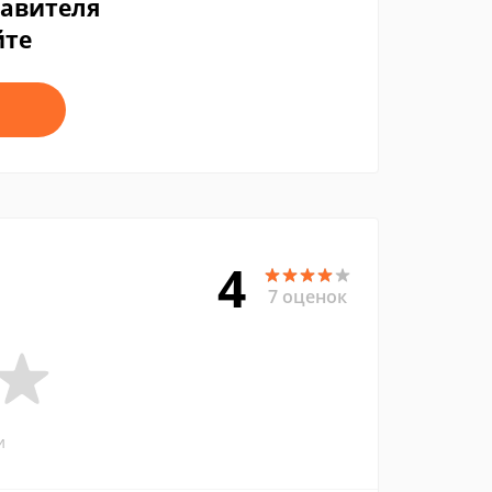
тавителя
йте
4
7 оценок
и