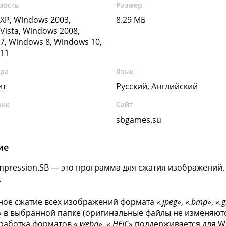
мость
Размер
XP, Windows 2003,
8.29 МБ
Vista, Windows 2008,
7, Windows 8, Windows 10,
11
ура
Язык
ит
Русский, Английский
чик
Сайт
sbgames.su
ие
pression.SB — это программа для сжатия изображений
.
ное сжатие всех изображений формата «
.jpeg
», «
.bmp
», «
.g
» в выбранной папке (оригинальные файлы не изменяютс
работка форматов «
.webp
», «
.HEIC
» поддерживается для W