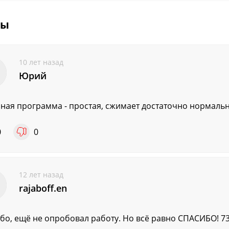
вы
10 лет назад
Юрий
ная программа - простая, сжимает достаточно нормально,
0
0
12 лет назад
rajaboff.en
бо, ещё не опробовал работу. Но всё равно СПАСИБО! 73