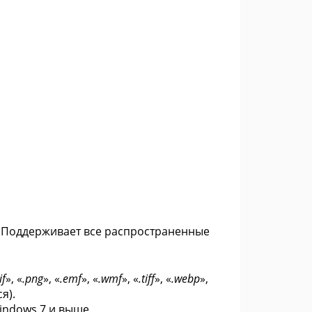
. Поддерживает все распространенные
if
», «
.png
», «
.emf
», «
.wmf
», «
.tiff
», «
.webp
»,
я).
indows 7 и выше.